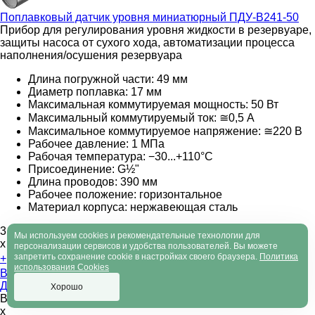
Поплавковый датчик уровня миниатюрный
ПДУ-В241-50
Прибор для регулирования уровня жидкости в резервуаре,
защиты насоса от сухого хода, автоматизации процесса
наполнения/осушения резервуара
Длина погружной части: 49 мм
Диаметр поплавка: 17 мм
Максимальная коммутируемая мощность: 50 Вт
Максимальный коммутируемый ток: ≅0,5 А
Максимальное коммутируемое напряжение: ≅220
В
Рабочее давление: 1 МПа
Рабочая температура: −30...+110°С
Присоединение: G½"
Длина проводов: 390 мм
Рабочее положение: горизонтальное
Материал корпуса: нержавеющая сталь
3 861
руб.
Наличие:
Со склада
Мы используем cookies и рекомендательные технологии для
х
персонализации сервисов и удобства пользователей. Вы можете
запретить сохранение cookie в настройках своего браузера.
Политика
+
–
использования Cookies
В корзину
Доставка по России
Хорошо
В закладки
x