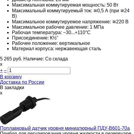
Максимальная коммутируемая мощность: 50 Вт
Максимальный коммутируемый ток: ≅0,5 А (при ≅24
В)
Максимальное коммутируемое напряжение: ≅220
В
Максимальное рабочее давление: 1 МПа
Рабочая температура: −30...+110°С
Присоединение:
К
½"
Рабочее положение: вертикальное
Материал корпуса: нержавеющая сталь
5 265
руб.
Наличие:
Со склада
х
+
–
В корзину
Доставка по России
В закладки
x
Поплавковый датчик уровня миниатюрный
ПДУ-В601-70а
Прибор для регулирования уровня жидкости в резервуаре,