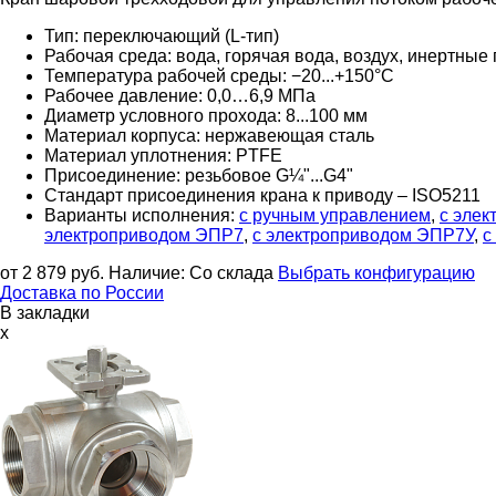
Тип: переключающий (L-тип)
Рабочая среда: вода, горячая вода, воздух, инертные 
Температура рабочей среды: −20...+150°С
Рабочее давление: 0,0…
6,9 МПа
Диаметр условного прохода: 8...100 мм
Материал корпуса: нержавеющая сталь
Материал уплотнения: PTFE
Присоединение: резьбовое G¼"...G4"
Стандарт присоединения крана к приводу – ISO5211
Варианты исполнения:
с ручным управлением
,
с эле
электроприводом ЭПР7
,
с электроприводом ЭПР7У
,
с
от 2 879
руб.
Наличие:
Со склада
Выбрать конфигурацию
Доставка по России
В закладки
x