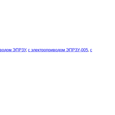
иводом ЭПР3У
,
с электроприводом ЭПР3У-005
,
с