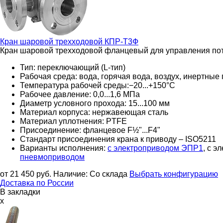
Кран шаровой трехходовой
КПР-Т3Ф
Кран шаровой трехходовой фланцевый для управления пот
Тип: переключающий (L-тип)
Рабочая среда: вода, горячая вода, воздух, инертные 
Температура рабочей среды:−20...+150°С
Рабочее давление: 0,0...1,6 МПа
Диаметр условного прохода: 15...100 мм
Материал корпуса: нержавеющая сталь
Материал уплотнения: PTFE
Присоединение: фланцевое F½"...F4"
Стандарт присоединения крана к приводу – ISO5211
Варианты исполнения:
с электроприводом ЭПР1
, с 
пневмоприводом
от 21 450
руб.
Наличие:
Со склада
Выбрать конфигурацию
Доставка по России
В закладки
x