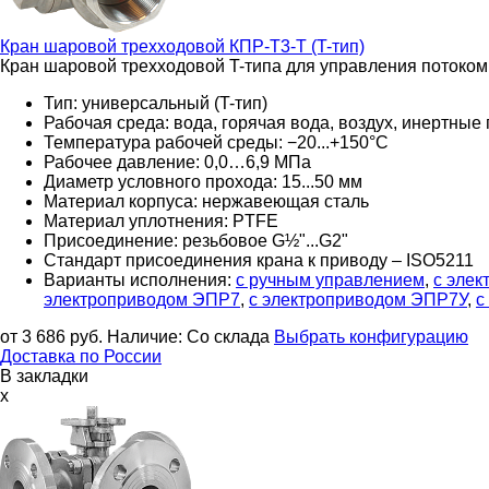
Кран шаровой трехходовой
КПР-Т3-Т (T-тип)
Кран шаровой трехходовой T-типа для управления потоком
Тип: универсальный (T-тип)
Рабочая среда: вода, горячая вода, воздух, инертные 
Температура рабочей среды: −20...+150°С
Рабочее давление: 0,0…
6,9 МПа
Диаметр условного прохода: 15...50 мм
Материал корпуса: нержавеющая сталь
Материал уплотнения: PTFE
Присоединение: резьбовое G½"...G2"
Стандарт присоединения крана к приводу – ISO5211
Варианты исполнения:
с ручным управлением
,
с эле
электроприводом ЭПР7
,
с электроприводом ЭПР7У
,
с
от 3 686
руб.
Наличие:
Со склада
Выбрать конфигурацию
Доставка по России
В закладки
x