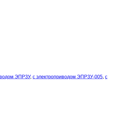
иводом ЭПР3У
,
с электроприводом ЭПР3У-005
,
с