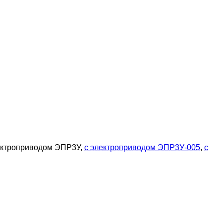
лектроприводом ЭПР3У,
с электроприводом ЭПР3У-005
,
с