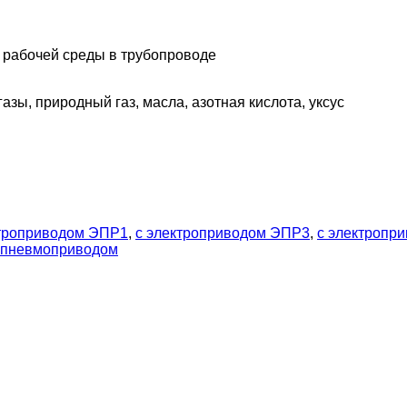
 рабочей среды в трубопроводе
газы, природный газ, масла, азотная кислота, уксус
ктроприводом ЭПР1
,
с электроприводом ЭПР3
,
с электропр
 пневмоприводом