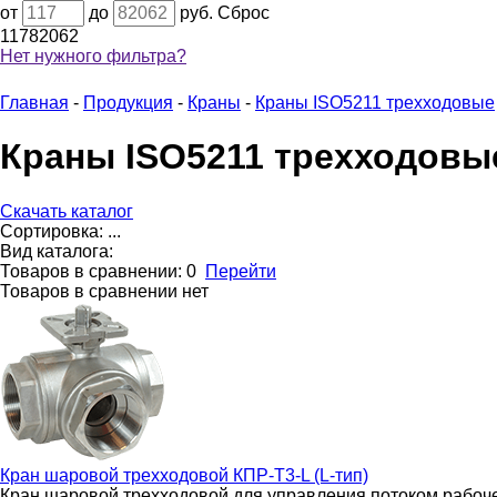
от
до
руб.
Сброс
117
82062
Нет нужного фильтра?
Главная
-
Продукция
-
Краны
-
Краны ISO5211 трехходовые
Краны ISO5211 трехходовы
Скачать каталог
Сортировка:
...
Вид каталога:
Товаров в сравнении:
0
Перейти
Товаров в сравнении нет
Кран шаровой трехходовой
КПР-Т3-L (L-тип)
Кран шаровой трехходовой для управления потоком рабоч