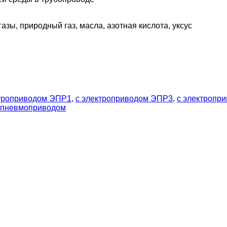
газы, природный газ, масла, азотная кислота, уксус
ктроприводом ЭПР1,
c электроприводом ЭПР3
,
c электропр
 пневмоприводом