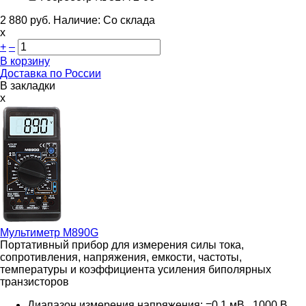
2 880
руб.
Наличие:
Со склада
х
+
–
В корзину
Доставка по России
В закладки
x
Мультиметр
M890G
Портативный прибор для измерения силы тока,
сопротивления, напряжения, емкости, частоты,
температуры и коэффициента усиления биполярных
транзисторов
Диапазон измерения напряжения: =0,1 мВ...1000 В,