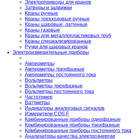
Электроприводы для кранов
Затворы и задвижки
Краны ручные
Краны трехходовые ручные
Краны шаровые, латунные
Краны газовые
Краны для металлопластиковых труб
Краны специализированные
Ручки для шаровых кранов
Электроизмерительные приборы
Амперметры
Амперметры трехфазные
Амперметры постоянного тока
Вольтметры
Вольтметры трехфазные
Вольтметры постоянного тока
Частотомер
Ваттметры
Индикаторы аналоговых сигналов
Измерители COS F
Комбинированные приборы однофазные
Комбинированные приборы трехфазные
Комбинированные приборы постоянного тока
Анализаторы качества электроэнергии