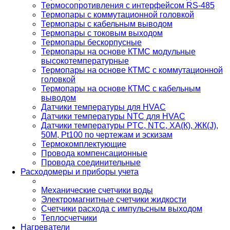
Термосопротивления с интерфейсом RS-485
Термопары с коммутационной головкой
Термопары с кабельным выводом
Термопары с токовым выходом
Термопары бескорпусные
Термопары на основе КТМС модульные
высокотемпературные
Термопары на основе КТМС с коммутационной
головкой
Термопары на основе КТМС с кабельным
выводом
Датчики температуры для HVAC
Датчики температуры NTC для HVAC
Датчики температуры PTС, NTC, ХА(К), ЖК(J),
50М, Pt100 по чертежам и эскизам
Термокомплектующие
Провода компенсационные
Провода соединительные
Расходомеры и приборы учета
Механические счетчики воды
Электромагнитные счетчики жидкости
Счетчики расхода с импульсным выходом
Теплосчетчики
Нагреватели