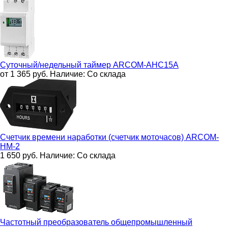
Суточный/недельный таймер
ARCOM-AHC15A
от 1 365
руб.
Наличие:
Со склада
Счетчик времени наработки (счетчик моточасов)
ARCOM-
HM-2
1 650
руб.
Наличие:
Со склада
Частотный преобразователь общепромышленный