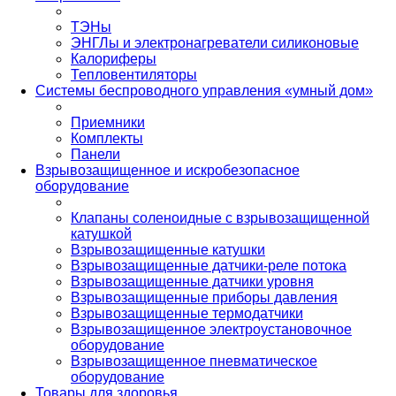
ТЭНы
ЭНГЛы и электронагреватели силиконовые
Калориферы
Тепловентиляторы
Системы беспроводного управления «умный дом»
Приемники
Комплекты
Панели
Взрывозащищенное и искробезопасное
оборудование
Клапаны соленоидные с взрывозащищенной
катушкой
Взрывозащищенные катушки
Взрывозащищенные датчики-реле потока
Взрывозащищенные датчики уровня
Взрывозащищенные приборы давления
Взрывозащищенные термодатчики
Взрывозащищенное электроустановочное
оборудование
Взрывозащищенное пневматическое
оборудование
Товары для здоровья