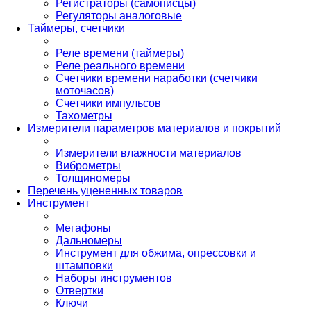
Регистраторы (самописцы)
Регуляторы аналоговые
Таймеры, счетчики
Реле времени (таймеры)
Реле реального времени
Счетчики времени наработки (счетчики
моточасов)
Счетчики импульсов
Тахометры
Измерители параметров материалов и покрытий
Измерители влажности материалов
Виброметры
Толщиномеры
Перечень уцененных товаров
Инструмент
Мегафоны
Дальномеры
Инструмент для обжима, опрессовки и
штамповки
Наборы инструментов
Отвертки
Ключи