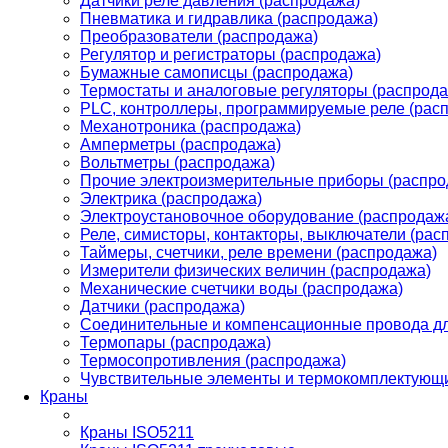
Датчики реле давления (распродажа)
Пневматика и гидравлика (распродажа)
Преобразователи (распродажа)
Регулятор и регистраторы (распродажа)
Бумажные самописцы (распродажа)
Термостаты и аналоговые регуляторы (распрода
PLС, контроллеры, программируемые реле (рас
Механотроника (распродажа)
Амперметры (распродажа)
Вольтметры (распродажа)
Прочие электроизмерительные приборы (распро
Электрика (распродажа)
Электроустановочное оборудование (распродаж
Реле, симисторы, контакторы, выключатели (рас
Таймеры, счетчики, реле времени (распродажа)
Измерители физических величин (распродажа)
Механические счетчики воды (распродажа)
Датчики (распродажа)
Соединительные и компенсационные провода дл
Термопары (распродажа)
Термосопротивления (распродажа)
Чувствительные элементы и термокомплектующи
Краны
Краны ISO5211