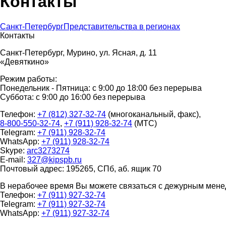
Контакты
Санкт-Петербург
Представительства в регионах
Контакты
Санкт-Петербург, Мурино, ул. Ясная, д. 11
«Девяткино»
Режим работы:
Понедельник - Пятница: с 9:00 до 18:00 без перерыва
Суббота: с 9:00 до 16:00 без перерыва
Телефон:
+7 (812) 327-32-74
(многоканальный, факс),
8-800-550-32-74
,
+7 (911) 928-32-74
(МТС)
Telegram:
+7 (911) 928-32-74
WhatsApp:
+7 (911) 928-32-74
Skype:
arc3273274
E-mail:
327@kipspb.ru
Почтовый адрес: 195265, СПб, аб. ящик 70
В нерабочее время Вы можете связаться с дежурным мен
Телефон:
+7 (911) 927-32-74
Telegram:
+7 (911) 927-32-74
WhatsApp:
+7 (911) 927-32-74