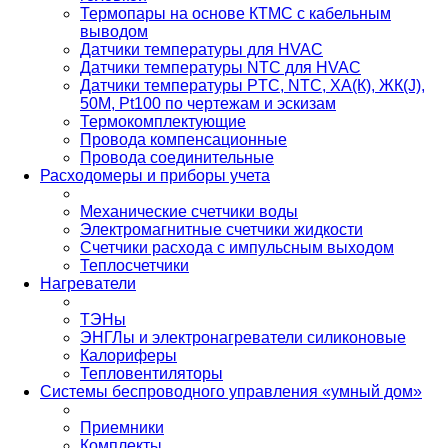
Термопары на основе КТМС с кабельным
выводом
Датчики температуры для HVAC
Датчики температуры NTC для HVAC
Датчики температуры PTС, NTC, ХА(К), ЖК(J),
50М, Pt100 по чертежам и эскизам
Термокомплектующие
Провода компенсационные
Провода соединительные
Расходомеры и приборы учета
Механические счетчики воды
Электромагнитные счетчики жидкости
Счетчики расхода с импульсным выходом
Теплосчетчики
Нагреватели
ТЭНы
ЭНГЛы и электронагреватели силиконовые
Калориферы
Тепловентиляторы
Системы беспроводного управления «умный дом»
Приемники
Комплекты