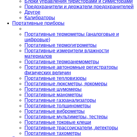
Блоки управления тиристорами и симисторами
Предохранители и держатели предохранителей
Другое
Калибраторы
Портативные приборы
Портативные термометры (аналоговые и
цифровые)
Портативные термогигрометры
Портативные измерители влажности
материалов
Портативные термоанемометры
Портативные автономные регистраторы
физических величин
Портативные тепловизоры
Портативные люксметры, яркомеры
Портативные шумомеры
Портативные манометры
Портативные газоанализаторы
Портативные толщинометры
Портативные виброметры
Портативные мультиметры, тестеры
Портативные токовые клещи
Портативные трассоискатели, детекторы
Портативные тахометры