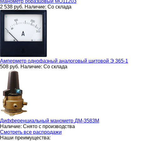
Манометр образцовый
МО11203
2 538
руб.
Наличие:
Со склада
Амперметр однофазный аналоговый щитовой
Э 365-1
508
руб.
Наличие:
Со склада
Дифференциальный манометр
ДМ-3583М
Наличие:
Снято с производства
Смотреть все распродажи
Наши преимущества: