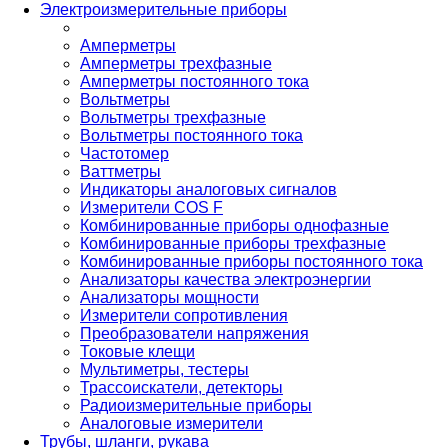
Электроизмерительные приборы
Амперметры
Амперметры трехфазные
Амперметры постоянного тока
Вольтметры
Вольтметры трехфазные
Вольтметры постоянного тока
Частотомер
Ваттметры
Индикаторы аналоговых сигналов
Измерители COS F
Комбинированные приборы однофазные
Комбинированные приборы трехфазные
Комбинированные приборы постоянного тока
Анализаторы качества электроэнергии
Анализаторы мощности
Измерители сопротивления
Преобразователи напряжения
Токовые клещи
Мультиметры, тестеры
Трассоискатели, детекторы
Радиоизмерительные приборы
Аналоговые измерители
Трубы, шланги, рукава