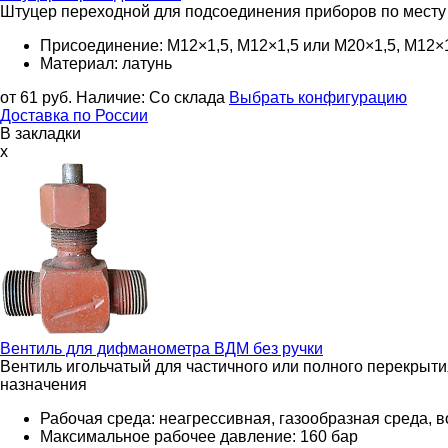
Штуцер переходной для подсоединения приборов по месту
Присоединение: М12×1,5, М12×1,5 или М20×1,5, М12×
Материал: латунь
от 61
руб.
Наличие:
Со склада
Выбрать конфигурацию
Доставка по России
В закладки
x
Вентиль для дифманометра
ВДМ без ручки
Вентиль игольчатый для частичного или полного перекрыт
назначения
Рабочая среда: неагрессивная, газообразная среда, в
Максимальное рабочее давление: 160 бар