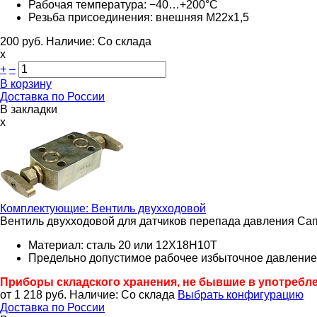
Рабочая температура: −40…+200°C
Резьба присоединения: внешняя М22х1,5
200
руб.
Наличие:
Со склада
х
+
–
В корзину
Доставка по России
В закладки
x
Комплектующие:
Вентиль двухходовой
Вентиль двухходовой для датчиков перепада давления С
Материал: сталь 20 или 12Х18Н10Т
Предельно допустимое рабочее избыточное давление:
Приборы складского хранения, не бывшие в употребл
от 1 218
руб.
Наличие:
Со склада
Выбрать конфигурацию
Доставка по России