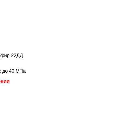
апфир-22ДД
: до 40 МПа
ении