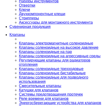
Наборы инструментов
Отвертки
Ключи
Двухкомпонентные клещи
Стрипперы
Аксессуары для монтажного инструмента
Сувенирная продукция
Клапаны
Клапаны электромагнитные соленоидные
Клапаны соленоидные на высокое давление
Клапаны соленоидные на пар
Клапаны соленоидные на агрессивные среды
Регулирующие клапаны для радиаторов
отопления
Клапаны соленоидные трехходовые
Клапаны соленоидные бистабильные
Клапаны соленоидные для подводного
использования
Смесительные клапаны
Катушки для клапанов
Системы предотвращения протечек
Реле времени для клапанов
Энергосберегающие устройства для клапанов