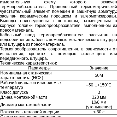
измери­тельную схему которого включен
термопреобразователь. Проволочный термометричес­кий
чувствительный элемент помещен в защитную арматуру,
засыпан керамическим порошком и загерметизирован.
Выводы подсое­динены к контактам, размещен­ным в
корпусе головки термопре­образователя, выполненном из
пресоматериала.
Кабельный ввод термопреоб­разователя рассчитан на
подсоеди­нение кабеля с помощью металли­ческого штуцера
или штуцера из пресоматериала.
Термопреобразователь сопро­тивления, в зависимости от
испол­нения, крепится с помощью сколь­зящего или
передвижного, штуце­ра.
Технические характеристики:
Параметры
Значение
Номинальная статическая
50М
характеристика (НСХ)
Рабочий диапазон измеряемых
–50…+150°C
температур
Класс допуска
В
Длина монтажной части
320 мм
10/8 мм
Диаметр монтажной части
(утоньшение)
Показатель тепловой инерции
≤ 30 с
Схема соединения внутренних