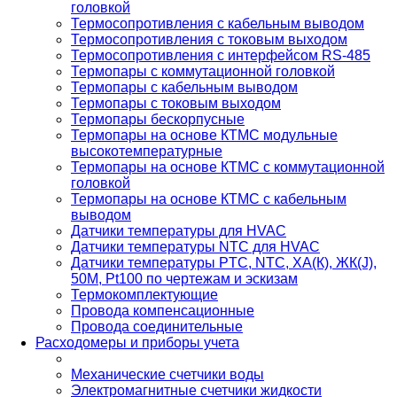
головкой
Термосопротивления с кабельным выводом
Термосопротивления с токовым выходом
Термосопротивления с интерфейсом RS-485
Термопары с коммутационной головкой
Термопары с кабельным выводом
Термопары с токовым выходом
Термопары бескорпусные
Термопары на основе КТМС модульные
высокотемпературные
Термопары на основе КТМС с коммутационной
головкой
Термопары на основе КТМС с кабельным
выводом
Датчики температуры для HVAC
Датчики температуры NTC для HVAC
Датчики температуры PTС, NTC, ХА(К), ЖК(J),
50М, Pt100 по чертежам и эскизам
Термокомплектующие
Провода компенсационные
Провода соединительные
Расходомеры и приборы учета
Механические счетчики воды
Электромагнитные счетчики жидкости