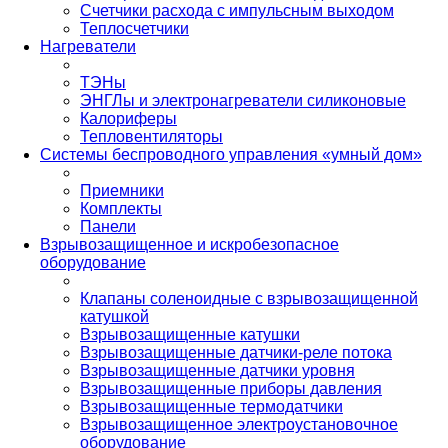
Счетчики расхода с импульсным выходом
Теплосчетчики
Нагреватели
ТЭНы
ЭНГЛы и электронагреватели силиконовые
Калориферы
Тепловентиляторы
Системы беспроводного управления «умный дом»
Приемники
Комплекты
Панели
Взрывозащищенное и искробезопасное
оборудование
Клапаны соленоидные с взрывозащищенной
катушкой
Взрывозащищенные катушки
Взрывозащищенные датчики-реле потока
Взрывозащищенные датчики уровня
Взрывозащищенные приборы давления
Взрывозащищенные термодатчики
Взрывозащищенное электроустановочное
оборудование