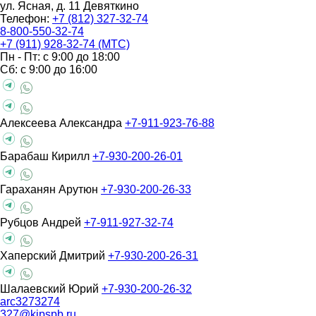
ул. Ясная, д. 11
Девяткино
Телефон:
+7 (812) 327-32-74
8-800-550-32-74
+7 (911) 928-32-74 (МТС)
Пн - Пт: с 9:00 до 18:00
Сб: с 9:00 до 16:00
Алексеева Александра
+7-911-923-76-88
Барабаш Кирилл
+7-930-200-26-01
Гараханян Арутюн
+7-930-200-26-33
Рубцов Андрей
+7-911-927-32-74
Хаперский Дмитрий
+7-930-200-26-31
Шалаевский Юрий
+7-930-200-26-32
arc3273274
327@kipspb.ru