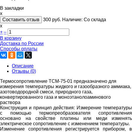
В закладки
x
Составить отзыв
300
руб.
Наличие:
Со склада
х
+
–
В корзину
Доставка по России
Способы оплаты
Описание
Отзывы (0)
Термосопротивление ТСМ-75-01 предназначено для
измерения температуры жидкого и газообраз­ного аммиака,
азотоводородной смеси, природного газа,
конвертированно­го газа и моноэтанолоаминового
раствора
Конструкция и принцип действия:
Измерение температур
с помощью термопреобразователя сопротив­ления
основано на свойстве платины или меди изменять
электрическое со­противление с изменением температуры.
Изменение сопротивления ре­гистрируется прибором, в