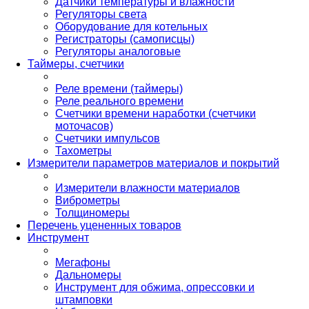
Датчики температуры и влажности
Регуляторы света
Оборудование для котельных
Регистраторы (самописцы)
Регуляторы аналоговые
Таймеры, счетчики
Реле времени (таймеры)
Реле реального времени
Счетчики времени наработки (счетчики
моточасов)
Счетчики импульсов
Тахометры
Измерители параметров материалов и покрытий
Измерители влажности материалов
Виброметры
Толщиномеры
Перечень уцененных товаров
Инструмент
Мегафоны
Дальномеры
Инструмент для обжима, опрессовки и
штамповки