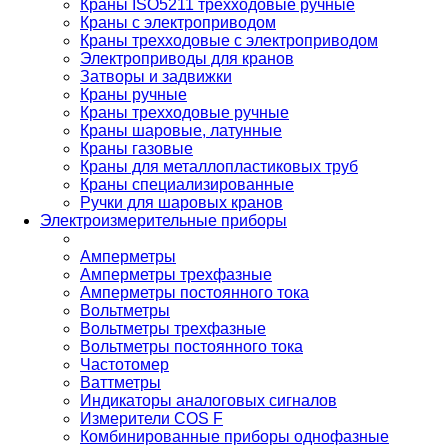
Краны ISO5211 трехходовые ручные
Краны с электроприводом
Краны трехходовые с электроприводом
Электроприводы для кранов
Затворы и задвижки
Краны ручные
Краны трехходовые ручные
Краны шаровые, латунные
Краны газовые
Краны для металлопластиковых труб
Краны специализированные
Ручки для шаровых кранов
Электроизмерительные приборы
Амперметры
Амперметры трехфазные
Амперметры постоянного тока
Вольтметры
Вольтметры трехфазные
Вольтметры постоянного тока
Частотомер
Ваттметры
Индикаторы аналоговых сигналов
Измерители COS F
Комбинированные приборы однофазные