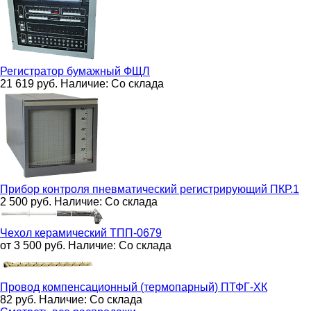
Регистратор бумажный
ФЩЛ
21 619
руб.
Наличие:
Со склада
Прибор контроля пневматический регистрирующий
ПКР.1
2 500
руб.
Наличие:
Со склада
Чехол керамический
ТПП-0679
от 3 500
руб.
Наличие:
Со склада
Провод компенсационный (термопарный)
ПТФГ-ХК
82
руб.
Наличие:
Со склада