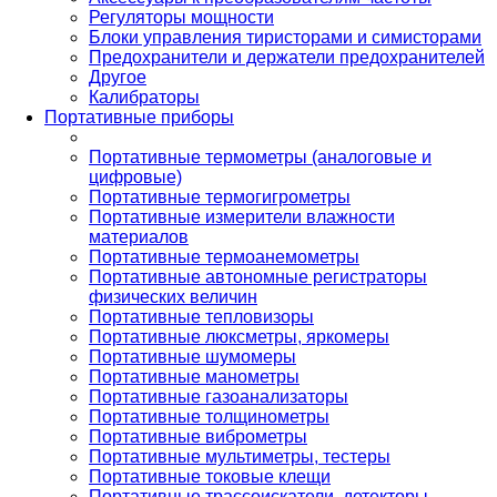
Регуляторы мощности
Блоки управления тиристорами и симисторами
Предохранители и держатели предохранителей
Другое
Калибраторы
Портативные приборы
Портативные термометры (аналоговые и
цифровые)
Портативные термогигрометры
Портативные измерители влажности
материалов
Портативные термоанемометры
Портативные автономные регистраторы
физических величин
Портативные тепловизоры
Портативные люксметры, яркомеры
Портативные шумомеры
Портативные манометры
Портативные газоанализаторы
Портативные толщинометры
Портативные виброметры
Портативные мультиметры, тестеры
Портативные токовые клещи
Портативные трассоискатели, детекторы