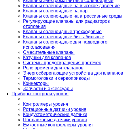
Клапаны электромагнитные соленоидные
Клапаны соленоидные на высокое давление
Клапаны соленоидные на пар
Клапаны соленоидные на агрессивные среды
Регулирующие клапаны для радиаторов
отопления
Клапаны соленоидные трехходовые
Клапаны соленоидные бистабильные
Клапаны соленоидные для подводного
использования
Смесительные клапаны
Катушки для клапанов
Системы предотвращения протечек
Реле времени для клапанов
Энергосберегающие устройства для клапанов
Термоголовки и сервоприводы
Коннекторы
Запчасти и аксессуары
Приборы контроля уровня
Контроллеры уровня
Ротационные датчики уровня
Кондуктометрические датчики
Поплавковые датчики уровня
Емкостные контроллеры уровня