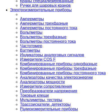
Краны специализированные
Ручки для шаровых кранов
Электроизмерительные приборы
Амперметры
Амперметры трехфазные
Амперметры постоянного тока
Вольтметры
Вольтметры трехфазные
Вольтметры постоянного тока
Частотомер
Ваттметры
Индикаторы аналоговых сигналов
Измерители COS F
Комбинированные приборы однофазные
Комбинированные приборы трехфазные
Комбинированные приборы постоянного тока
Анализаторы качества электроэнергии
Анализаторы мощности
Измерители сопротивления
Преобразователи напряжения
Токовые клещи
Мультиметры, тестеры
Трассоискатели, детекторы
Радиоизмерительные приборы