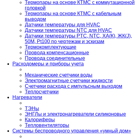
Термопары на основе КТМС с коммутационной
головкой
Термопары на основе КТМС с кабельным
выводом
Датчики температуры для HVAC
Датчики температуры NTC для HVAC
Датчики температуры PTС, NTC, ХА(К), ЖК(J),
50М, Pt100 по чертежам и эскизам
Термокомплектующие
Провода компенсационные
Провода соединительные
Расходомеры и приборы учета
Механические счетчики воды
Электромагнитные счетчики жидкости
Счетчики расхода с импульсным выходом
Теплосчетчики
Нагреватели
ТЭНы
ЭНГЛы и электронагреватели силиконовые
Калориферы
Тепловентиляторы
Системы беспроводного управления «умный дом»