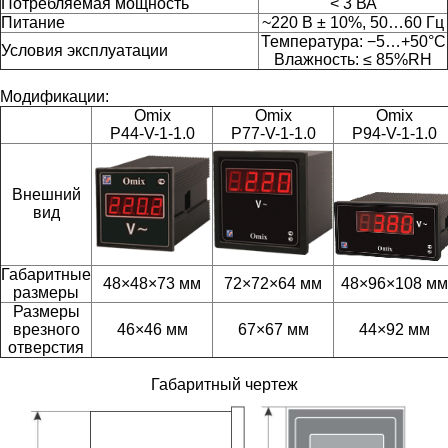
Потребляемая мощность
< 3 ВА
Питание
~220 В ± 10%, 50…60 Гц
Температура: −5…+50°С
Условия эксплуатации
Влажность: ≤ 85%RH
Модификации:
Omix
Omix
Omix
P44-V-1-1.0
P77-V-1-1.0
P94-V-1-1.0
Внешний
вид
Габаритные
48×48×73 мм
72×72×64 мм
48×96×108 мм
размеры
Размеры
врезного
46×46 мм
67×67 мм
44×92 мм
отверстия
Габаритный чертеж