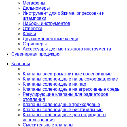
Мегафоны
Дальномеры
Инструмент для обжима, опрессовки и
штамповки
Наборы инструментов
Отвертки
Ключи
Двухкомпонентные клещи
Стрипперы
Аксессуары для монтажного инструмента
Сувенирная продукция
Клапаны
Клапаны электромагнитные соленоидные
Клапаны соленоидные на высокое давление
Клапаны соленоидные на пар
Клапаны соленоидные на агрессивные среды
Регулирующие клапаны для радиаторов
отопления
Клапаны соленоидные трехходовые
Клапаны соленоидные бистабильные
Клапаны соленоидные для подводного
использования
Смесительные клапаны