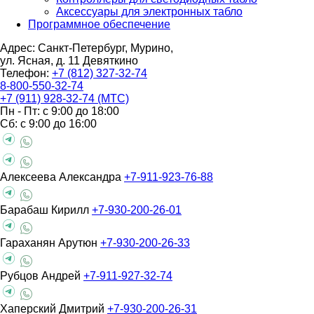
Аксессуары для электронных табло
Программное обеспечение
Адрес: Санкт-Петербург, Мурино,
ул. Ясная, д. 11
Девяткино
Телефон:
+7 (812) 327-32-74
8-800-550-32-74
+7 (911) 928-32-74 (МТС)
Пн - Пт: с 9:00 до 18:00
Сб: с 9:00 до 16:00
Алексеева Александра
+7-911-923-76-88
Барабаш Кирилл
+7-930-200-26-01
Гараханян Арутюн
+7-930-200-26-33
Рубцов Андрей
+7-911-927-32-74
Хаперский Дмитрий
+7-930-200-26-31