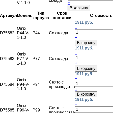
склада
V-1-1.0
+
В корзину
Тип
Срок
Артикул
Модель
Стоимость
корпуса
поставки
1911 руб.
–
Omix
D75582
P44-V-
P44
Со склада
1-1.0
+
В корзину
1911 руб.
–
Omix
D75583
P77-V-
P77
Со склада
1-1.0
+
В корзину
1911 руб.
–
Omix
Снято с
D75584
P94-V-
P94
производства
1-1.0
+
В корзину
1911 руб.
–
Omix
Снято с
D75585
P99-V-
P99
производства