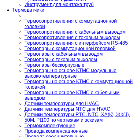
Инструмент для монтажа труб
Термодатчики
Термосопротивления с коммутационной
головкой
Термосопротивления с кабельным выводом
Термосопротивления с токовым выходом
Термосопротивления с интерфейсом RS-485
Термопары с коммутационной головкой
Термопары с кабельным выводом
Термопары с токовым выходом
Термопары бескорпусные
Термопары на основе КТМС модульные
высокотемпературные
Термопары на основе КТМС с коммутационной
головкой
Термопары на основе КТМС с кабельным
выводом
Датчики температуры для HVAC
Датчики температуры NTC для HVAC
Датчики температуры PTС, NTC, ХА(К), ЖК(J),
50М, Pt100 по чертежам и эскизам
Термокомплектующие
Провода компенсационные
Провода соединительные