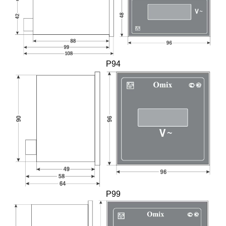
P94
P99