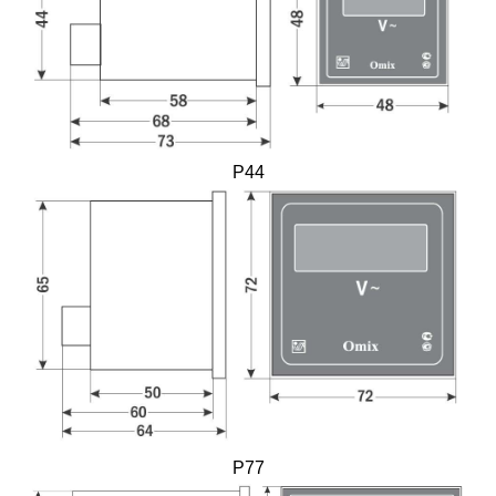
P44
P77