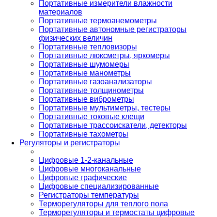
Портативные измерители влажности
материалов
Портативные термоанемометры
Портативные автономные регистраторы
физических величин
Портативные тепловизоры
Портативные люксметры, яркомеры
Портативные шумомеры
Портативные манометры
Портативные газоанализаторы
Портативные толщинометры
Портативные виброметры
Портативные мультиметры, тестеры
Портативные токовые клещи
Портативные трассоискатели, детекторы
Портативные тахометры
Регуляторы и регистраторы
Цифровые 1-2-канальные
Цифровые многоканальные
Цифровые графические
Цифровые специализированные
Регистраторы температуры
Терморегуляторы для теплого пола
Терморегуляторы и термостаты цифровые