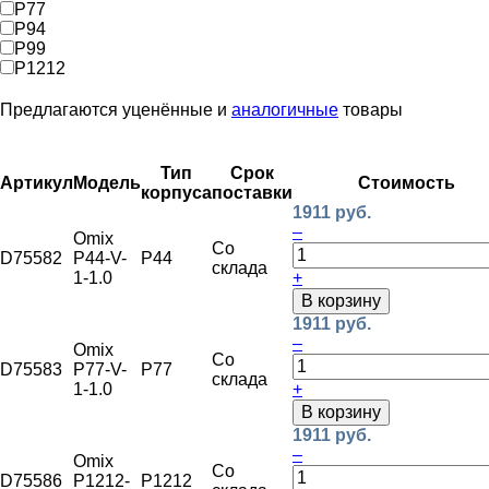
P77
P94
P99
P1212
Предлагаются уценённые и
аналогичные
товары
Тип
Срок
Артикул
Модель
Стоимость
корпуса
поставки
1911 руб.
–
Omix
Со
D75582
P44-V-
P44
склада
1-1.0
+
В корзину
1911 руб.
–
Omix
Со
D75583
P77-V-
P77
склада
1-1.0
+
В корзину
1911 руб.
–
Omix
Со
D75586
P1212-
P1212