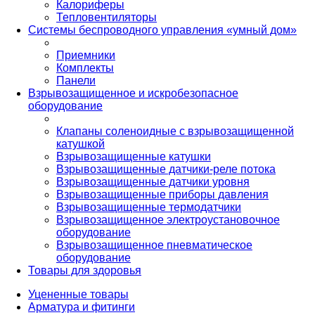
Калориферы
Тепловентиляторы
Системы беспроводного управления «умный дом»
Приемники
Комплекты
Панели
Взрывозащищенное и искробезопасное
оборудование
Клапаны соленоидные с взрывозащищенной
катушкой
Взрывозащищенные катушки
Взрывозащищенные датчики-реле потока
Взрывозащищенные датчики уровня
Взрывозащищенные приборы давления
Взрывозащищенные термодатчики
Взрывозащищенное электроустановочное
оборудование
Взрывозащищенное пневматическое
оборудование
Товары для здоровья
Уцененные товары
Арматура и фитинги