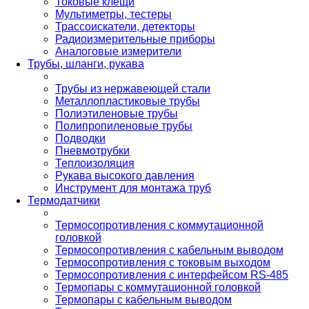
Токовые клещи
Мультиметры, тестеры
Трассоискатели, детекторы
Радиоизмерительные приборы
Аналоговые измерители
Трубы, шланги, рукава
Трубы из нержавеющей стали
Металлопластиковые трубы
Полиэтиленовые трубы
Полипропиленовые трубы
Подводки
Пневмотрубки
Теплоизоляция
Рукава высокого давления
Инструмент для монтажа труб
Термодатчики
Термосопротивления с коммутационной
головкой
Термосопротивления с кабельным выводом
Термосопротивления с токовым выходом
Термосопротивления с интерфейсом RS-485
Термопары с коммутационной головкой
Термопары с кабельным выводом