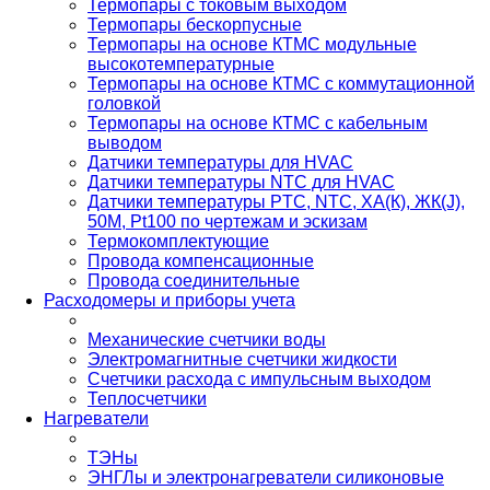
Термопары с токовым выходом
Термопары бескорпусные
Термопары на основе КТМС модульные
высокотемпературные
Термопары на основе КТМС с коммутационной
головкой
Термопары на основе КТМС с кабельным
выводом
Датчики температуры для HVAC
Датчики температуры NTC для HVAC
Датчики температуры PTС, NTC, ХА(К), ЖК(J),
50М, Pt100 по чертежам и эскизам
Термокомплектующие
Провода компенсационные
Провода соединительные
Расходомеры и приборы учета
Механические счетчики воды
Электромагнитные счетчики жидкости
Счетчики расхода с импульсным выходом
Теплосчетчики
Нагреватели
ТЭНы
ЭНГЛы и электронагреватели силиконовые