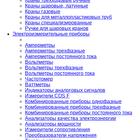
Краны трехходовые ручные
Краны шаровые, латунные
Краны газовые
Краны для металлопластиковых труб
Краны специализированные
Ручки для шаровых кранов
Электроизмерительные приборы
Амперметры
Амперметры трехфазные
Амперметры постоянного тока
Вольтметры
Вольтметры трехфазные
Вольтметры постоянного тока
Частотомер
Ваттметры
Индикаторы аналоговых сигналов
Измерители COS F
Комбинированные приборы однофазные
Комбинированные приборы трехфазные
Комбинированные приборы постоянного тока
Анализаторы качества электроэнергии
Анализаторы мощности
Измерители сопротивления
Преобразователи напряжения