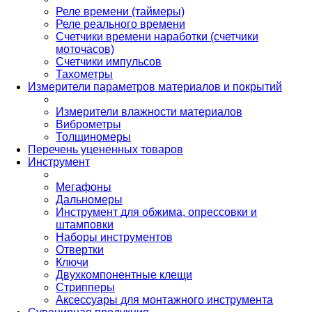
Реле времени (таймеры)
Реле реального времени
Счетчики времени наработки (счетчики
моточасов)
Счетчики импульсов
Тахометры
Измерители параметров материалов и покрытий
Измерители влажности материалов
Виброметры
Толщиномеры
Перечень уцененных товаров
Инструмент
Мегафоны
Дальномеры
Инструмент для обжима, опрессовки и
штамповки
Наборы инструментов
Отвертки
Ключи
Двухкомпонентные клещи
Стрипперы
Аксессуары для монтажного инструмента