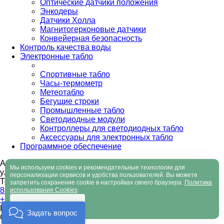
Оптические датчики положения
Энкодеры
Датчики Холла
Магнитогерконовые датчики
Конвейерная безопасность
Контроль качества воды
Электронные табло
Спортивные табло
Часы-термометр
Метеотабло
Бегущие строки
Промышленные табло
Светодиодные модули
Контроллеры для светодиодных табло
Аксессуары для электронных табло
Программное обеспечение
Адрес: Санкт-Петербург, Мурино,
Мы используем cookies и рекомендательные технологии для
ул. Ясная, д. 11
Девяткино
персонализации сервисов и удобства пользователей. Вы можете
Телефон:
+7 (812) 327-32-74
запретить сохранение cookie в настройках своего браузера.
Политика
8-800-550-32-74
использования Cookies
+7 (911) 928-32-74 (МТС)
Хорошо
Пн - Пт: с 9:00 до 18:00
Задать вопрос
Сб: с 9:00 до 16:00