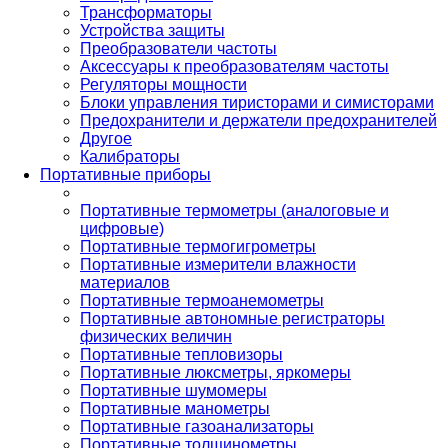
Трансформаторы
Устройства защиты
Преобразователи частоты
Аксессуары к преобразователям частоты
Регуляторы мощности
Блоки управления тиристорами и симисторами
Предохранители и держатели предохранителей
Другое
Калибраторы
Портативные приборы
Портативные термометры (аналоговые и
цифровые)
Портативные термогигрометры
Портативные измерители влажности
материалов
Портативные термоанемометры
Портативные автономные регистраторы
физических величин
Портативные тепловизоры
Портативные люксметры, яркомеры
Портативные шумомеры
Портативные манометры
Портативные газоанализаторы
Портативные толщинометры