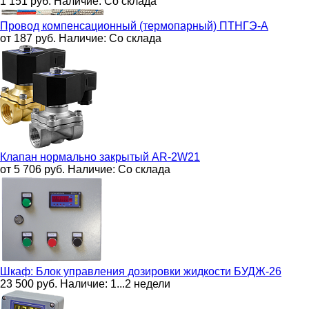
1 151
руб.
Наличие:
Со склада
Провод компенсационный (термопарный)
ПТНГЭ-А
от 187
руб.
Наличие:
Со склада
Клапан нормально закрытый
AR-2W21
от 5 706
руб.
Наличие:
Со склада
Шкаф: Блок управления дозировки жидкости
БУДЖ-26
23 500
руб.
Наличие:
1...2 недели