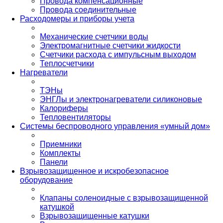
Провода компенсационные
Провода соединительные
Расходомеры и приборы учета
Механические счетчики воды
Электромагнитные счетчики жидкости
Счетчики расхода с импульсным выходом
Теплосчетчики
Нагреватели
ТЭНы
ЭНГЛы и электронагреватели силиконовые
Калориферы
Тепловентиляторы
Системы беспроводного управления «умный дом»
Приемники
Комплекты
Панели
Взрывозащищенное и искробезопасное
оборудование
Клапаны соленоидные с взрывозащищенной
катушкой
Взрывозащищенные катушки