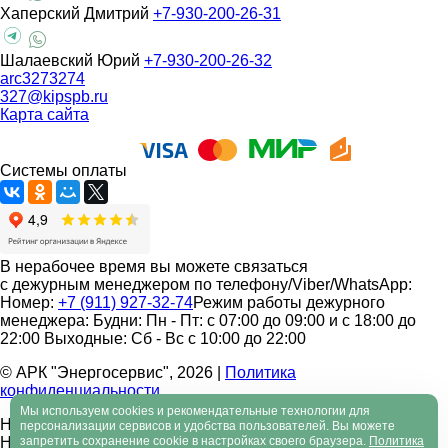
Хаперский Дмитрий
+7-930-200-26-31
Шалаевский Юрий
+7-930-200-26-32
arc3273274
327@kipspb.ru
Карта сайта
Системы оплаты
В нерабочее время вы можете связаться
с дежурным менеджером по телефону/Viber/WhatsApp:
Номер:
+7 (911) 927-32-74
Режим работы дежурного
менеджера:
Будни: Пн - Пт: с 07:00 до 09:00 и с 18:00 до
22:00
Выходные: Сб - Вс с 10:00 до 22:00
© АРК "Энергосервис", 2026
|
Политика
конфиденциальности
Мы используем cookies и рекомендательные технологии для
Нашли ошибку на сайте?
персонализации сервисов и удобства пользователей. Вы можете
Нашли ошибку?
запретить сохранение cookie в настройках своего браузера.
Политика