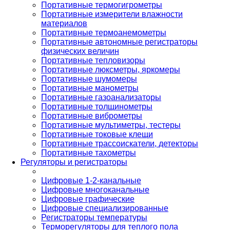
Портативные термогигрометры
Портативные измерители влажности
материалов
Портативные термоанемометры
Портативные автономные регистраторы
физических величин
Портативные тепловизоры
Портативные люксметры, яркомеры
Портативные шумомеры
Портативные манометры
Портативные газоанализаторы
Портативные толщинометры
Портативные виброметры
Портативные мультиметры, тестеры
Портативные токовые клещи
Портативные трассоискатели, детекторы
Портативные тахометры
Регуляторы и регистраторы
Цифровые 1-2-канальные
Цифровые многоканальные
Цифровые графические
Цифровые специализированные
Регистраторы температуры
Терморегуляторы для теплого пола