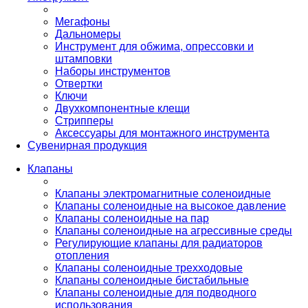
Мегафоны
Дальномеры
Инструмент для обжима, опрессовки и
штамповки
Наборы инструментов
Отвертки
Ключи
Двухкомпонентные клещи
Стрипперы
Аксессуары для монтажного инструмента
Сувенирная продукция
Клапаны
Клапаны электромагнитные соленоидные
Клапаны соленоидные на высокое давление
Клапаны соленоидные на пар
Клапаны соленоидные на агрессивные среды
Регулирующие клапаны для радиаторов
отопления
Клапаны соленоидные трехходовые
Клапаны соленоидные бистабильные
Клапаны соленоидные для подводного
использования