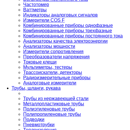
Частотомер
Ваттметры
Индикаторы аналоговых сигналов
Измерители COS F
Комбинированные приборы однофазные
Комбинированные приборы трехфазные
Комбинированные приборы постоянного тока
Анализаторы качества электроэнергии
Анализаторы мощности
Измерители сопротивления
Преобразователи напряжения
Токовые клещи
Мультиметры, тестеры
Трассоискатели, детекторы
Радиоизмерительные приборы
Аналоговые измерители
Трубы, шланги, рукава
Трубы из нержавеющей стали
Металлопластиковые трубы
Полиэтиленовые трубы
Полипропиленовые трубы
Подводки
Пневмотрубки
Теплоизоляция