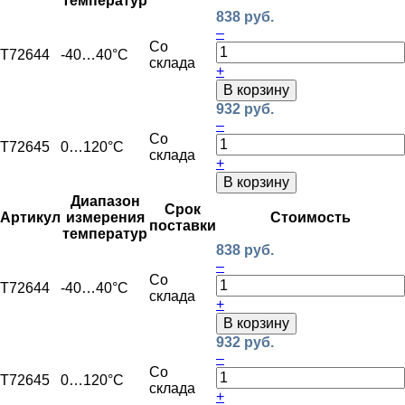
температур
838 руб.
–
Со
T72644
-40…40°C
склада
+
В корзину
932 руб.
–
Со
T72645
0…120°C
склада
+
В корзину
Диапазон
Срок
Артикул
измерения
Стоимость
поставки
температур
838 руб.
–
Со
T72644
-40…40°C
склада
+
В корзину
932 руб.
–
Со
T72645
0…120°C
склада
+