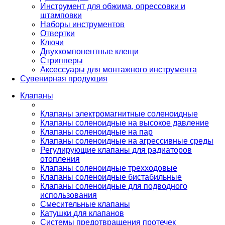
Инструмент для обжима, опрессовки и
штамповки
Наборы инструментов
Отвертки
Ключи
Двухкомпонентные клещи
Стрипперы
Аксессуары для монтажного инструмента
Сувенирная продукция
Клапаны
Клапаны электромагнитные соленоидные
Клапаны соленоидные на высокое давление
Клапаны соленоидные на пар
Клапаны соленоидные на агрессивные среды
Регулирующие клапаны для радиаторов
отопления
Клапаны соленоидные трехходовые
Клапаны соленоидные бистабильные
Клапаны соленоидные для подводного
использования
Смесительные клапаны
Катушки для клапанов
Системы предотвращения протечек