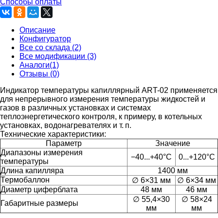
Способы оплаты
Описание
Конфигуратор
Все со склада (2)
Все модификации (3)
Аналоги(1)
Отзывы (0)
Индикатор температуры капиллярный ART-02 применяется
для непрерывного измерения температуры жидкостей и
газов в различных установках и системах
теплоэнергетического контроля, к примеру, в котельных
установках, водонагревателях и т. п.
Технические характеристики:
Параметр
Значение
Диапазоны измерения
−40...+40°С
0...+120°С
температуры
Длина капилляра
1400 мм
Термобаллон
∅ 6×31 мм
∅ 6×34 мм
Диаметр циферблата
48 мм
46 мм
∅ 55,4×30
∅ 58×24
Габаритные размеры
мм
мм