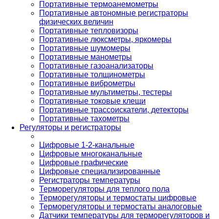
Портативные термоанемометры
Портативные автономные регистраторы
физических величин
Портативные тепловизоры
Портативные люксметры, яркомеры
Портативные шумомеры
Портативные манометры
Портативные газоанализаторы
Портативные толщинометры
Портативные виброметры
Портативные мультиметры, тестеры
Портативные токовые клещи
Портативные трассоискатели, детекторы
Портативные тахометры
Регуляторы и регистраторы
Цифровые 1-2-канальные
Цифровые многоканальные
Цифровые графические
Цифровые специализированные
Регистраторы температуры
Терморегуляторы для теплого пола
Терморегуляторы и термостаты цифровые
Терморегуляторы и термостаты аналоговые
Датчики температуры для терморегуляторов и