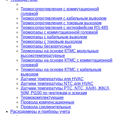
Термосопротивления с коммутационной
головкой
Термосопротивления с кабельным выводом
Термосопротивления с токовым выходом
Термосопротивления с интерфейсом RS-485
Термопары с коммутационной головкой
Термопары с кабельным выводом
Термопары с токовым выходом
Термопары бескорпусные
Термопары на основе КТМС модульные
высокотемпературные
Термопары на основе КТМС с коммутационной
головкой
Термопары на основе КТМС с кабельным
выводом
Датчики температуры для HVAC
Датчики температуры NTC для HVAC
Датчики температуры PTС, NTC, ХА(К), ЖК(J),
50М, Pt100 по чертежам и эскизам
Термокомплектующие
Провода компенсационные
Провода соединительные
Расходомеры и приборы учета