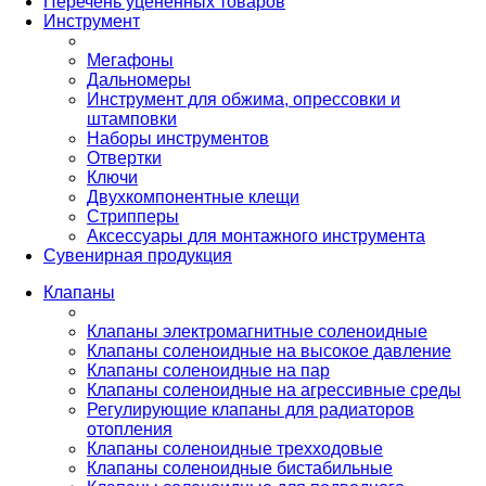
Перечень уцененных товаров
Инструмент
Мегафоны
Дальномеры
Инструмент для обжима, опрессовки и
штамповки
Наборы инструментов
Отвертки
Ключи
Двухкомпонентные клещи
Стрипперы
Аксессуары для монтажного инструмента
Сувенирная продукция
Клапаны
Клапаны электромагнитные соленоидные
Клапаны соленоидные на высокое давление
Клапаны соленоидные на пар
Клапаны соленоидные на агрессивные среды
Регулирующие клапаны для радиаторов
отопления
Клапаны соленоидные трехходовые
Клапаны соленоидные бистабильные