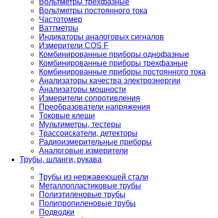
Вольтметры трехфазные
Вольтметры постоянного тока
Частотомер
Ваттметры
Индикаторы аналоговых сигналов
Измерители COS F
Комбинированные приборы однофазные
Комбинированные приборы трехфазные
Комбинированные приборы постоянного тока
Анализаторы качества электроэнергии
Анализаторы мощности
Измерители сопротивления
Преобразователи напряжения
Токовые клещи
Мультиметры, тестеры
Трассоискатели, детекторы
Радиоизмерительные приборы
Аналоговые измерители
Трубы, шланги, рукава
Трубы из нержавеющей стали
Металлопластиковые трубы
Полиэтиленовые трубы
Полипропиленовые трубы
Подводки