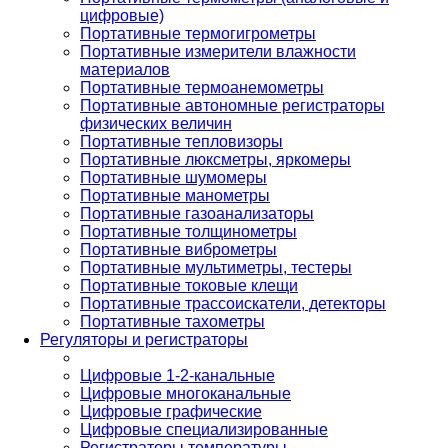
цифровые)
Портативные термогигрометры
Портативные измерители влажности
материалов
Портативные термоанемометры
Портативные автономные регистраторы
физических величин
Портативные тепловизоры
Портативные люксметры, яркомеры
Портативные шумомеры
Портативные манометры
Портативные газоанализаторы
Портативные толщинометры
Портативные виброметры
Портативные мультиметры, тестеры
Портативные токовые клещи
Портативные трассоискатели, детекторы
Портативные тахометры
Регуляторы и регистраторы
Цифровые 1-2-канальные
Цифровые многоканальные
Цифровые графические
Цифровые специализированные
Регистраторы температуры