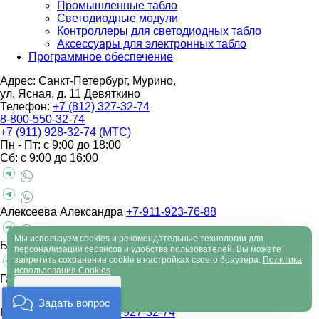
Промышленные табло
Светодиодные модули
Контроллеры для светодиодных табло
Аксессуары для электронных табло
Программное обеспечение
Адрес: Санкт-Петербург, Мурино,
ул. Ясная, д. 11
Девяткино
Телефон:
+7 (812) 327-32-74
8-800-550-32-74
+7 (911) 928-32-74 (МТС)
Пн - Пт: с 9:00 до 18:00
Сб: с 9:00 до 16:00
Алексеева Александра
+7-911-923-76-88
Мы используем cookies и рекомендательные технологии для
Барабаш Кирилл
+7-930-200-26-01
персонализации сервисов и удобства пользователей. Вы можете
запретить сохранение cookie в настройках своего браузера.
Политика
использования Cookies
Гараханян Арутюн
+7-930-200-26-33
Хорошо
Задать вопрос
Рубцов Андрей
+7-911-927-32-74