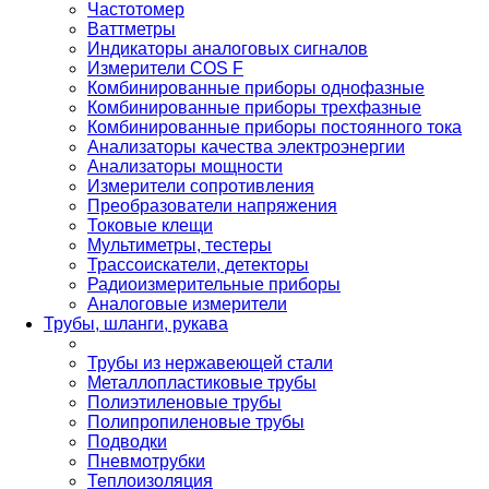
Частотомер
Ваттметры
Индикаторы аналоговых сигналов
Измерители COS F
Комбинированные приборы однофазные
Комбинированные приборы трехфазные
Комбинированные приборы постоянного тока
Анализаторы качества электроэнергии
Анализаторы мощности
Измерители сопротивления
Преобразователи напряжения
Токовые клещи
Мультиметры, тестеры
Трассоискатели, детекторы
Радиоизмерительные приборы
Аналоговые измерители
Трубы, шланги, рукава
Трубы из нержавеющей стали
Металлопластиковые трубы
Полиэтиленовые трубы
Полипропиленовые трубы
Подводки
Пневмотрубки
Теплоизоляция