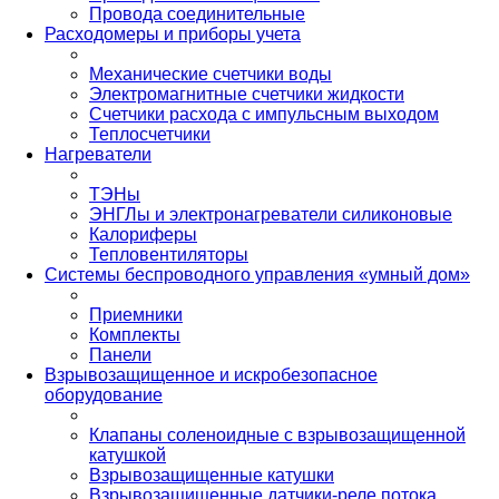
Провода соединительные
Расходомеры и приборы учета
Механические счетчики воды
Электромагнитные счетчики жидкости
Счетчики расхода с импульсным выходом
Теплосчетчики
Нагреватели
ТЭНы
ЭНГЛы и электронагреватели силиконовые
Калориферы
Тепловентиляторы
Системы беспроводного управления «умный дом»
Приемники
Комплекты
Панели
Взрывозащищенное и искробезопасное
оборудование
Клапаны соленоидные с взрывозащищенной
катушкой
Взрывозащищенные катушки
Взрывозащищенные датчики-реле потока