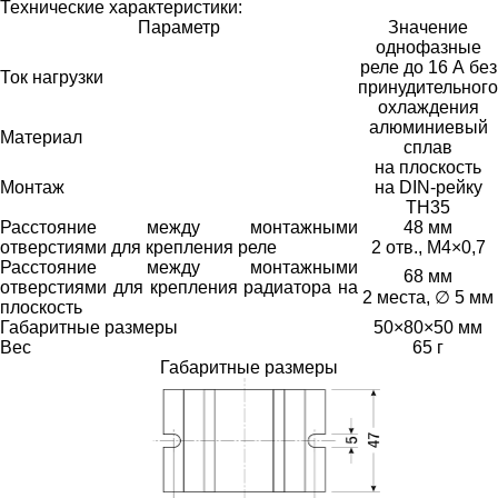
Технические характеристики:
Параметр
Значение
однофазные
реле до 16 А без
Ток нагрузки
принудительного
охлаждения
алюминиевый
Материал
сплав
на плоскость
Монтаж
на DIN-рейку
ТН35
Расстояние между монтажными
48 мм
отверстиями для крепления реле
2 отв., М4×0,7
Расстояние между монтажными
68 мм
отверстиями для крепления радиатора на
2 места, ∅ 5 мм
плоскость
Габаритные размеры
50×80×50 мм
Вес
65 г
Габаритные размеры