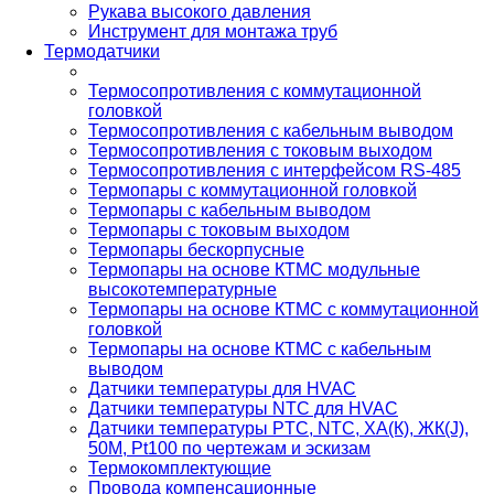
Рукава высокого давления
Инструмент для монтажа труб
Термодатчики
Термосопротивления с коммутационной
головкой
Термосопротивления с кабельным выводом
Термосопротивления с токовым выходом
Термосопротивления с интерфейсом RS-485
Термопары с коммутационной головкой
Термопары с кабельным выводом
Термопары с токовым выходом
Термопары бескорпусные
Термопары на основе КТМС модульные
высокотемпературные
Термопары на основе КТМС с коммутационной
головкой
Термопары на основе КТМС с кабельным
выводом
Датчики температуры для HVAC
Датчики температуры NTC для HVAC
Датчики температуры PTС, NTC, ХА(К), ЖК(J),
50М, Pt100 по чертежам и эскизам
Термокомплектующие
Провода компенсационные