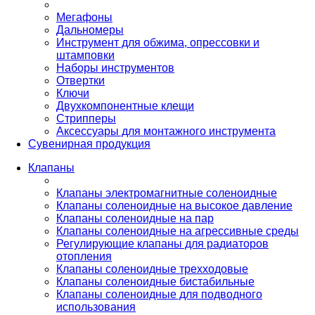
Мегафоны
Дальномеры
Инструмент для обжима, опрессовки и
штамповки
Наборы инструментов
Отвертки
Ключи
Двухкомпонентные клещи
Стрипперы
Аксессуары для монтажного инструмента
Сувенирная продукция
Клапаны
Клапаны электромагнитные соленоидные
Клапаны соленоидные на высокое давление
Клапаны соленоидные на пар
Клапаны соленоидные на агрессивные среды
Регулирующие клапаны для радиаторов
отопления
Клапаны соленоидные трехходовые
Клапаны соленоидные бистабильные
Клапаны соленоидные для подводного
использования