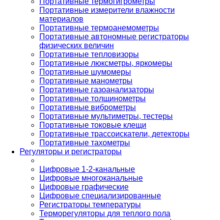
Портативные термогигрометры
Портативные измерители влажности
материалов
Портативные термоанемометры
Портативные автономные регистраторы
физических величин
Портативные тепловизоры
Портативные люксметры, яркомеры
Портативные шумомеры
Портативные манометры
Портативные газоанализаторы
Портативные толщинометры
Портативные виброметры
Портативные мультиметры, тестеры
Портативные токовые клещи
Портативные трассоискатели, детекторы
Портативные тахометры
Регуляторы и регистраторы
Цифровые 1-2-канальные
Цифровые многоканальные
Цифровые графические
Цифровые специализированные
Регистраторы температуры
Терморегуляторы для теплого пола