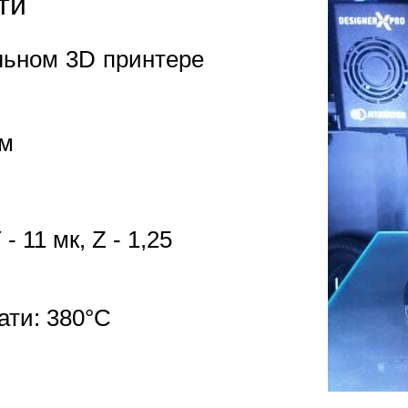
ти
ьном 3D принтере
мм
 11 мк, Z - 1,25
ати: 380°С