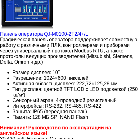
Панель оператора
QJ-M0100-2T2/4+/L
Графическая панель оператора поддерживает совместную
работу с различными ПЛК, контроллерами и приборами
через универсальный протокол Modbus RTU, а также
протоколы ведущих производителей (Mitsubishi, Siemens,
Delta, Omron и др.)
Размер дисплея: 10"
Разрешение: 1024×600 пикселей
Активная область дисплея: 222,72×125,28 мм
Тип дисплея: цветной TFT LCD с LED подсветкой (250
кд/м²)
Сенсорный экран: 4-проводной резистивный
Интерфейсы:
RS-232, RS-485, RS-422
Защита: IP65
(передняя панель)
Память: 128 МБ SPI NAND Flash
Внимание! Руководство по эксплуатации на
английском языке!
30 420
руб.
Наличие:
Со склада