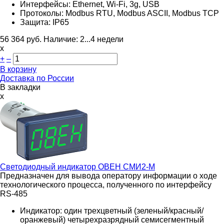
Интерфейсы: Ethernet
, Wi-Fi, 3g, USB
Протоколы: Modbus RTU, Modbus ASCII, Modbus TCP
Защита: IP65
56 364
руб.
Наличие:
2...4 недели
х
+
–
В корзину
Доставка по России
В закладки
x
Светодиодный индикатор
ОВЕН СМИ2-М
Предназначен для вывода оператору информации о ходе
технологического процесса, полученного по интерфейсу
RS-485
Индикатор: один трехцветный (зеленый/красный/
оранжевый) четырехразрядный семисегментный