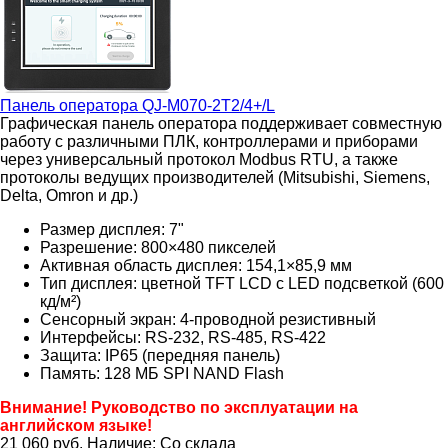
Панель оператора
QJ-M070-2T2/4+/L
Графическая панель оператора поддерживает совместную
работу с различными ПЛК, контроллерами и приборами
через универсальный протокол Modbus RTU, а также
протоколы ведущих производителей (Mitsubishi, Siemens,
Delta, Omron и др.)
Размер дисплея: 7"
Разрешение: 800×480 пикселей
Активная область дисплея: 154,1×85,9 мм
Тип дисплея: цветной TFT LCD с LED подсветкой (600
кд/м²)
Сенсорный экран: 4-проводной резистивный
Интерфейсы:
RS-232, RS-485, RS-422
Защита: IP65
(передняя панель)
Память: 128 МБ SPI NAND Flash
Внимание! Руководство по эксплуатации на
английском языке!
21 060
руб.
Наличие:
Со склада