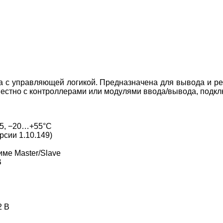
 с управляющей логикой. Предназначена для вывода и ре
естно с контроллерами или модулями ввода/вывода, подкл
65, −20…+55°C
сии 1.10.149)
име Master/Slave
B
2 В