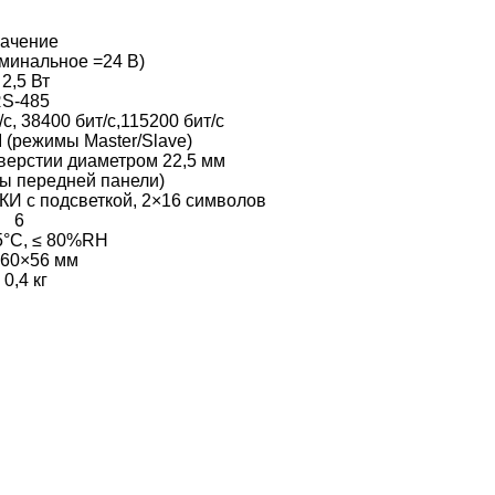
ачение
минальное =24 В)
 2,5 Вт
S-485
с, 38400 бит/с,115200 бит/с
 (режимы Master/Slave)
тверстии диаметром 22,5 мм
ны передней панели)
И с подсветкой, 2×16 символов
6
55°C, ≤ 80%RH
60×56 мм
 0,4 кг