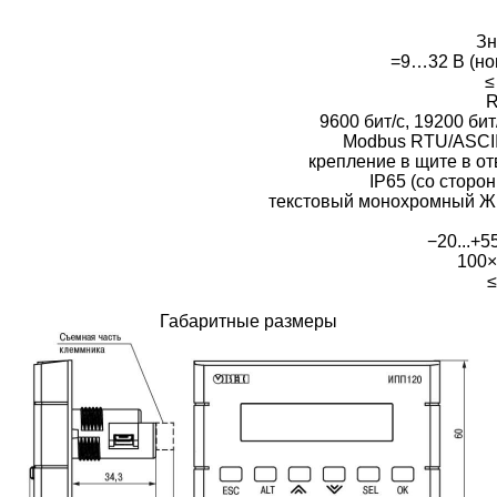
Зн
=9…32 В (но
≤
R
9600 бит/с, 19200 бит/
Modbus RTU/ASCII
крепление в щите в о
IP65 (со сторо
текстовый монохромный ЖК
−20...+
100×
≤
Габаритные размеры