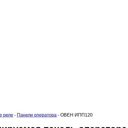
е реле
-
Панели оператора
-
ОВЕН ИПП120