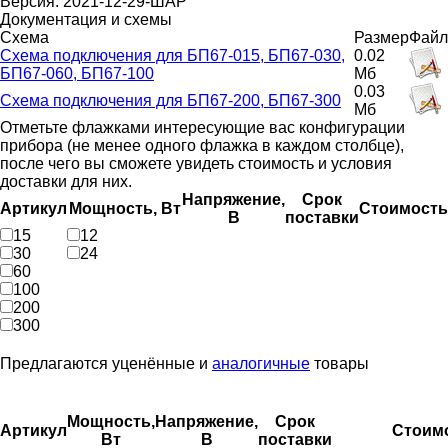
Версия: 2021-12-29-ШАР
Документация и схемы
Схема
Размер
Файл
Схема подключения для БП67-015, БП67-030,
0.02
БП67-060, БП67-100
Мб
0.03
Схема подключения для БП67-200, БП67-300
Мб
Отметьте флажками интересующие вас конфигурации
прибора (не менее одного флажка в каждом столбце),
после чего вы сможете увидеть стоимость и условия
доставки для них.
Напряжение,
Срок
Артикул
Мощность, Вт
Стоимость
В
поставки
15
12
30
24
60
100
200
300
Предлагаются уценённые и
аналогичные
товары
Мощность,
Напряжение,
Срок
Артикул
Стоим
Вт
В
поставки