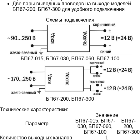
Две пары выводных проводов на выходе моделей
БП67-200, БП67-300 для удобного подключения
Схемы подключения
БП67-015, БП67-030, БП67-060, БП67-100
БП67-200, БП67-300
Технические характеристики:
Значение
БП67-015, БП67-
БП67-
Параметр
030, БП67-060,
200,
БП67-100
БП67-300
Количество выходных каналов
1