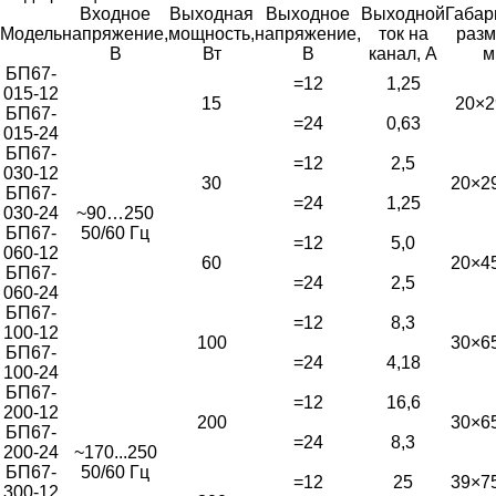
Входное
Выходная
Выходное
Выходной
Габар
Модель
напряжение,
мощность,
напряжение,
ток на
разм
В
Вт
В
канал, А
м
БП67-
=12
1,25
015-12
15
20×2
БП67-
=24
0,63
015-24
БП67-
=12
2,5
030-12
30
20×2
БП67-
=24
1,25
030-24
~90…250
БП67-
50/60 Гц
=12
5,0
060-12
60
20×4
БП67-
=24
2,5
060-24
БП67-
=12
8,3
100-12
100
30×6
БП67-
=24
4,18
100-24
БП67-
=12
16,6
200-12
200
30×6
БП67-
=24
8,3
200-24
~170...250
БП67-
50/60 Гц
=12
25
39×7
300-12