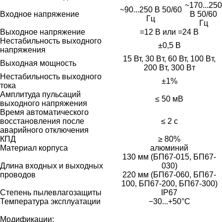
~170...250
~90...250 В 50/60
Входное напряжение
В 50/60
Гц
Гц
Выходное напряжение
=12 В или =24 В
Нестабильность выходного
±0,5 В
напряжения
15 Вт, 30 Bт, 60 Вт, 100 Bт,
Выходная мощность
200 Bт, 300 Bт
Нестабильность выходного
±1%
тока
Амплитуда пульсаций
≤ 50 мВ
выходного напряжения
Время автоматического
восстановления после
≤ 2 c
аварийного отключения
КПД
≥ 80%
Материал корпуса
алюминий
130 мм (БП67-015, БП67-
Длина входных и выходных
030)
проводов
220 мм (БП67-060, БП67-
100, БП67-200, БП67-300)
Степень пылевлагозащиты
IP67
Температура эксплуатации
−30...+50°C
Модификации: