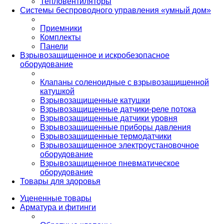
Тепловентиляторы
Системы беспроводного управления «умный дом»
Приемники
Комплекты
Панели
Взрывозащищенное и искробезопасное
оборудование
Клапаны соленоидные с взрывозащищенной
катушкой
Взрывозащищенные катушки
Взрывозащищенные датчики-реле потока
Взрывозащищенные датчики уровня
Взрывозащищенные приборы давления
Взрывозащищенные термодатчики
Взрывозащищенное электроустановочное
оборудование
Взрывозащищенное пневматическое
оборудование
Товары для здоровья
Уцененные товары
Арматура и фитинги