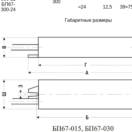
300
БП67-
=24
12,5
39×7
300-24
Габаритные размеры