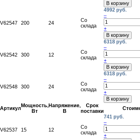
В корзину
4992 руб.
–
Со
V62547
200
24
склада
+
В корзину
6318 руб.
–
Со
V62542
300
12
склада
+
В корзину
6318 руб.
–
Со
V62548
300
24
склада
+
В корзину
Мощность,
Напряжение,
Срок
Артикул
Стоим
Вт
В
поставки
741 руб.
–
Со
V62537
15
12
склада
+