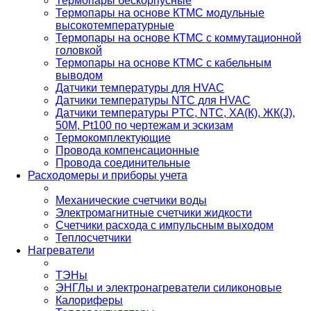
Термопары бескорпусные
Термопары на основе КТМС модульные
высокотемпературные
Термопары на основе КТМС с коммутационной
головкой
Термопары на основе КТМС с кабельным
выводом
Датчики температуры для HVAC
Датчики температуры NTC для HVAC
Датчики температуры PTС, NTC, ХА(К), ЖК(J),
50М, Pt100 по чертежам и эскизам
Термокомплектующие
Провода компенсационные
Провода соединительные
Расходомеры и приборы учета
Механические счетчики воды
Электромагнитные счетчики жидкости
Счетчики расхода с импульсным выходом
Теплосчетчики
Нагреватели
ТЭНы
ЭНГЛы и электронагреватели силиконовые
Калориферы