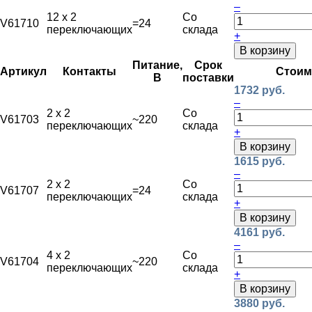
–
12 х 2
Со
V61710
=24
переключающих
склада
+
В корзину
Питание,
Срок
Артикул
Контакты
Стоим
В
поставки
1732 руб.
–
2 х 2
Со
V61703
~220
переключающих
склада
+
В корзину
1615 руб.
–
2 х 2
Со
V61707
=24
переключающих
склада
+
В корзину
4161 руб.
–
4 х 2
Со
V61704
~220
переключающих
склада
+
В корзину
3880 руб.