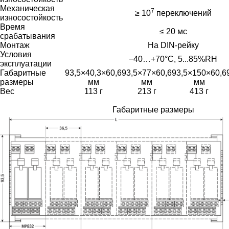
Механическая
7
≥ 10
переключений
износостойкость
Время
≤ 20 мс
срабатывания
Монтаж
На DIN-рейку
Условия
−40…+70°С, 5...85%RH
эксплуатации
Габаритные
93,5×40,3×60,6
93,5×77×60,6
93,5×150×60,6
размеры
мм
мм
мм
Вес
113 г
213 г
413 г
Габаритные размеры