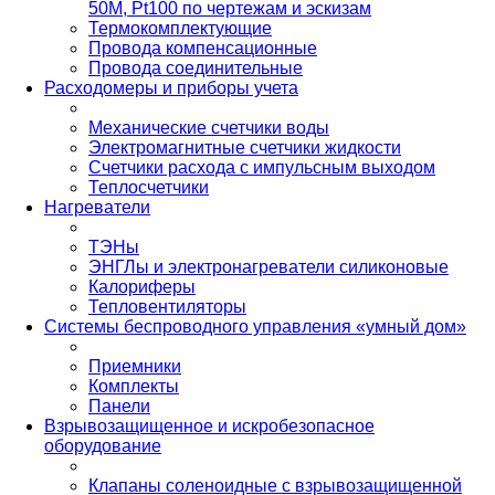
50М, Pt100 по чертежам и эскизам
Термокомплектующие
Провода компенсационные
Провода соединительные
Расходомеры и приборы учета
Механические счетчики воды
Электромагнитные счетчики жидкости
Счетчики расхода с импульсным выходом
Теплосчетчики
Нагреватели
ТЭНы
ЭНГЛы и электронагреватели силиконовые
Калориферы
Тепловентиляторы
Системы беспроводного управления «умный дом»
Приемники
Комплекты
Панели
Взрывозащищенное и искробезопасное
оборудование
Клапаны соленоидные с взрывозащищенной