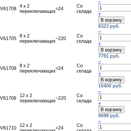
–
4 х 2
Со
V61708
=24
переключающих
склада
+
В корзину
8323 руб.
–
8 х 2
Со
V61705
~220
переключающих
склада
+
В корзину
7761 руб.
–
8 х 2
Со
V61709
=24
переключающих
склада
+
В корзину
10400 руб.
–
12 х 2
Со
V61706
~220
переключающих
склада
+
В корзину
9698 руб.
–
12 х 2
Со
V61710
=24
переключающих
склада