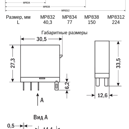
Размер, мм
МР832
МР834
МР838
МР8312
L
40,3
77
150
224
Габаритные размеры