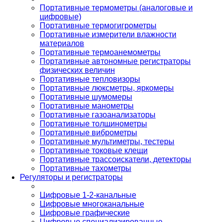
Портативные термометры (аналоговые и
цифровые)
Портативные термогигрометры
Портативные измерители влажности
материалов
Портативные термоанемометры
Портативные автономные регистраторы
физических величин
Портативные тепловизоры
Портативные люксметры, яркомеры
Портативные шумомеры
Портативные манометры
Портативные газоанализаторы
Портативные толщинометры
Портативные виброметры
Портативные мультиметры, тестеры
Портативные токовые клещи
Портативные трассоискатели, детекторы
Портативные тахометры
Регуляторы и регистраторы
Цифровые 1-2-канальные
Цифровые многоканальные
Цифровые графические
Цифровые специализированные