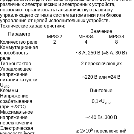
различных электрических и электронных устройств,
позволяют организовать гальваническую развязку
управляющего сигнала систем автоматики или блоков
управления от цепей исполнительных устройств.
Технические характеристики:
Значение
Параметр
МР832
МР834
МР838
Количество реле
2
4
8
Коммутационная
способность
~8 А, 250 В (=8 А, 30 В)
реле
Тип контактов
2 переключающих
Управляющее
напряжение
~220 В или =24 В
питания катушки
U
упр
Клеммы
Винтовые
Напряжение
срабатывания
0,1×U
упр
(при +23°С)
Максимальное
напряжение
~440 В/=300 В
переключения
Электрическая
5
≥ 2×10
переключений
износостойкость