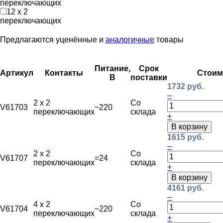
переключающих
12 х 2
переключающих
Предлагаются уценённые и
аналогичные
товары
Питание,
Срок
Артикул
Контакты
Стоим
В
поставки
1732 руб.
–
2 х 2
Со
V61703
~220
переключающих
склада
+
В корзину
1615 руб.
–
2 х 2
Со
V61707
=24
переключающих
склада
+
В корзину
4161 руб.
–
4 х 2
Со
V61704
~220
переключающих
склада
+