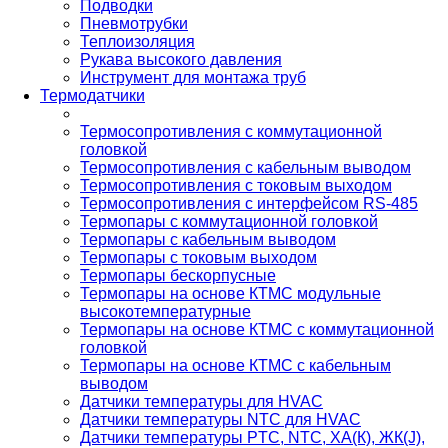
Подводки
Пневмотрубки
Теплоизоляция
Рукава высокого давления
Инструмент для монтажа труб
Термодатчики
Термосопротивления с коммутационной
головкой
Термосопротивления с кабельным выводом
Термосопротивления с токовым выходом
Термосопротивления с интерфейсом RS-485
Термопары с коммутационной головкой
Термопары с кабельным выводом
Термопары с токовым выходом
Термопары бескорпусные
Термопары на основе КТМС модульные
высокотемпературные
Термопары на основе КТМС с коммутационной
головкой
Термопары на основе КТМС с кабельным
выводом
Датчики температуры для HVAC
Датчики температуры NTC для HVAC
Датчики температуры PTС, NTC, ХА(К), ЖК(J),