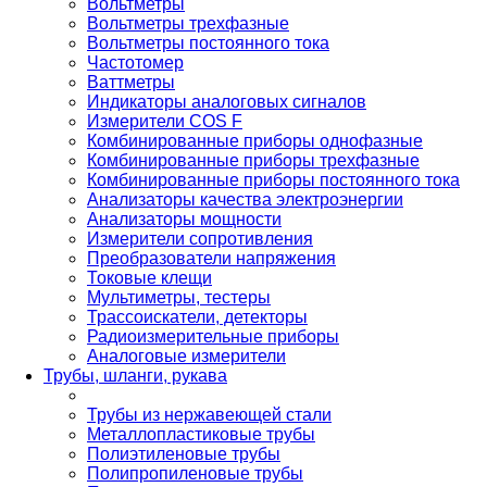
Вольтметры
Вольтметры трехфазные
Вольтметры постоянного тока
Частотомер
Ваттметры
Индикаторы аналоговых сигналов
Измерители COS F
Комбинированные приборы однофазные
Комбинированные приборы трехфазные
Комбинированные приборы постоянного тока
Анализаторы качества электроэнергии
Анализаторы мощности
Измерители сопротивления
Преобразователи напряжения
Токовые клещи
Мультиметры, тестеры
Трассоискатели, детекторы
Радиоизмерительные приборы
Аналоговые измерители
Трубы, шланги, рукава
Трубы из нержавеющей стали
Металлопластиковые трубы
Полиэтиленовые трубы
Полипропиленовые трубы