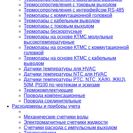
Термосопротивления с токовым выходом
Термосопротивления с интерфейсом RS-485
Термопары с коммутационной головкой
Термопары с кабельным выводом
Термопары с токовым выходом
Термопары бескорпусные
Термопары на основе КТМС модульные
высокотемпературные
Термопары на основе КТМС с коммутационной
головкой
Термопары на основе КТМС с кабельным
выводом
Датчики температуры для HVAC
Датчики температуры NTC для HVAC
Датчики температуры PTС, NTC, ХА(К), ЖК(J),
50М, Pt100 по чертежам и эскизам
Термокомплектующие
Провода компенсационные
Провода соединительные
Расходомеры и приборы учета
Механические счетчики воды
Электромагнитные счетчики жидкости
Счетчики расхода с импульсным выходом
Теплосчетчики