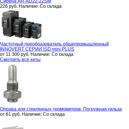
Сирена
AR-AD22-22SM
226
руб.
Наличие:
Со склада
Частотный преобразователь общепромышленный
INNOVERT СЕРИИ ISD mini PLUS
от 11 300
руб.
Наличие:
Со склада
Смотреть все хиты
Оправа для стеклянных термометров:
Погружная гильза
от 61
руб.
Наличие:
Со склада