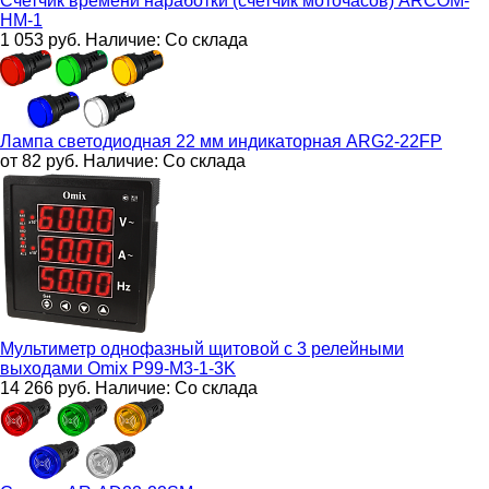
Счетчик времени наработки (счетчик моточасов)
ARCOM-
HM-1
1 053
руб.
Наличие:
Со склада
Лампа светодиодная 22 мм индикаторная
ARG2-22FP
от 82
руб.
Наличие:
Со склада
Мультиметр однофазный щитовой с 3 релейными
выходами
Omix P99-M3-1-3K
14 266
руб.
Наличие:
Со склада