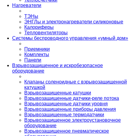
Нагреватели
ТЭНы
ЭНГЛы и электронагреватели силиконовые
Калориферы
Тепловентиляторы
Системы беспроводного управления «умный дом»
Приемники
Комплекты
Панели
Взрывозащищенное и искробезопасное
оборудование
Клапаны соленоидные с взрывозащищенной
катушкой
Взрывозащищенные катушки
Взрывозащищенные датчики-реле потока
Взрывозащищенные датчики уровня
Взрывозащищенные приборы давления
Взрывозащищенные термодатчики
Взрывозащищенное электроустановочное
оборудование
Взрывозащищенное пневматическое