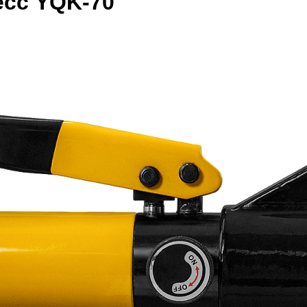
есс YQK-70