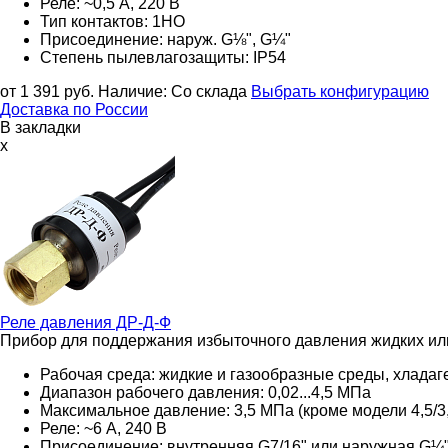
Реле: ~0,5 А, 220 В
Тип контактов: 1НО
Присоединение: наруж. G⅛", G¼"
Степень пылевлагозащиты: IP54
от 1 391
руб.
Наличие:
Со склада
Выбрать конфигурацию
Доставка по России
В закладки
x
Реле давления
ДР-Д-Ф
Прибор для поддержания избыточного давления жидких ил
Рабочая среда: жидкие и газообразные среды, хладаг
Диапазон рабочего давления: 0,02...4,5 МПа
Максимальное давление: 3,5 МПа (кроме модели 4,5/3
Реле: ~6 А, 240 В
Присоединение: внутренняя G7/16" или наружная G¼