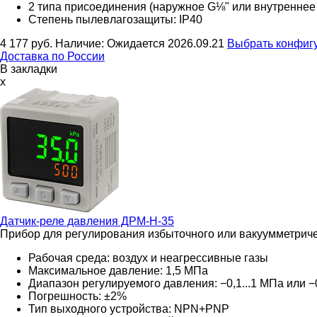
2 типа присоединения (наружное G⅛" или внутреннее
Степень пылевлагозащиты: IP40
4 177
руб.
Наличие:
Ожидается 2026.09.21
Выбрать конфиг
Доставка по России
В закладки
x
Датчик-реле давления
ДРМ-Н-35
Прибор для регулирования избыточного или вакуумметриче
Рабочая среда: воздух и неагрессивные газы
Максимальное давление: 1,5 МПа
Диапазон регулируемого давления: −0,1...1 МПа или −0
Погрешность: ±2%
Тип выходного устройства: NPN+PNP