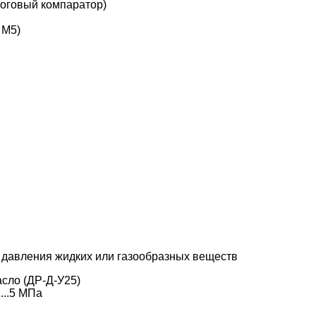
роговый компаратор)
 M5)
 давления жидких или газообразных веществ
асло (ДР-Д-У25)
...5 МПа