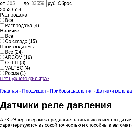
от
до
руб.
Сброс
305
33559
Распродажа
Все
Распродажа (4)
Наличие
Все
Со склада (15)
Производитель
Все (24)
ARCOM (16)
ОВЕН (3)
VALTEC (4)
Росма (1)
Нет нужного фильтра?
Главная
-
Продукция
-
Приборы давления
-
Датчики реле д
Датчики реле давления
АРК «Энергосервис» предлагает вниманию клиентов датчик
характеризуются высокой точностью и способны в автомат