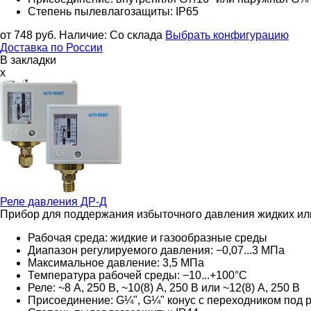
Степень пылевлагозащиты: IP65
от 748
руб.
Наличие:
Со склада
Выбрать конфигурацию
Доставка по России
В закладки
x
Реле давления
ДР-Д
Прибор для поддержания избыточного давления жидких ил
Рабочая среда: жидкие и газообразные среды
Диапазон регулируемого давления: −0,07...3 МПа
Максимальное давление: 3,5 МПа
Температура рабочей среды: −10...+100°С
Реле: ~8 А, 250 В, ~10(8) А, 250 В или ~12(8) А, 250 В
Присоединение: G¼", G¼" конус с переходником под ра