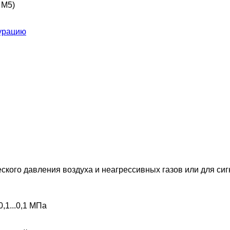
 M5)
урацию
ского давления воздуха и неагрессивных газов или для си
,1...0,1 МПа