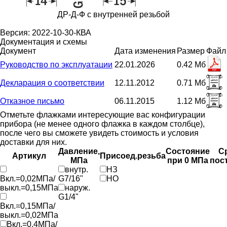
ДР-Д-Ф с внутренней резьбой
Версия: 2022-10-30-КВА
Документация и схемы
Документ
Дата изменения
Размер
Файл
Руководство по эксплуатации
22.01.2026
0.42 Мб
Декларация о соответствии
12.11.2012
0.71 Мб
Отказное письмо
06.11.2015
1.12 Мб
Отметьте флажками интересующие вас конфигурации
прибора (не менее одного флажка в каждом столбце),
после чего вы сможете увидеть стоимость и условия
доставки для них.
Давление,
Состояние
С
Артикул
Присоед.резьба
МПа
при 0 МПа
пос
внутр.
НЗ
Вкл.=0,02МПа/
G7/16"
НО
выкл.=0,15МПа
наруж.
G1/4"
Вкл.=0,15МПа/
выкл.=0,02МПа
Вкл.=0,4МПа/