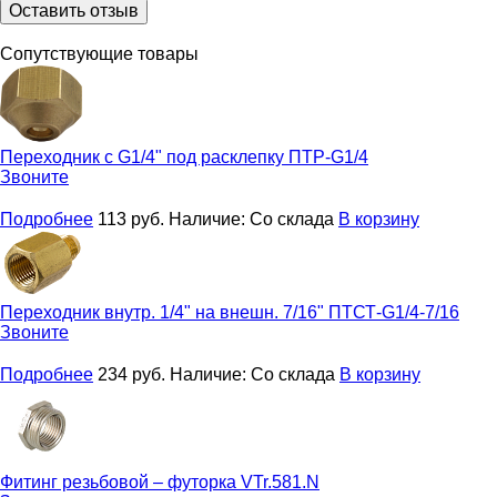
Оставить отзыв
Сопутствующие товары
Переходник с G1/4" под расклепку
ПТР-G1/4
Звоните
Подробнее
113
руб.
Наличие:
Со склада
В корзину
Переходник внутр. 1/4" на внешн. 7/16"
ПТСТ-G1/4-7/16
Звоните
Подробнее
234
руб.
Наличие:
Со склада
В корзину
Фитинг резьбовой – футорка
VTr.581.N