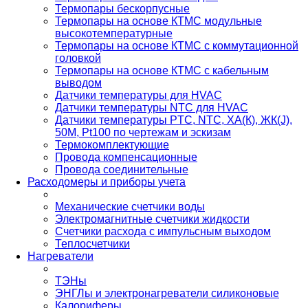
Термопары бескорпусные
Термопары на основе КТМС модульные
высокотемпературные
Термопары на основе КТМС с коммутационной
головкой
Термопары на основе КТМС с кабельным
выводом
Датчики температуры для HVAC
Датчики температуры NTC для HVAC
Датчики температуры PTС, NTC, ХА(К), ЖК(J),
50М, Pt100 по чертежам и эскизам
Термокомплектующие
Провода компенсационные
Провода соединительные
Расходомеры и приборы учета
Механические счетчики воды
Электромагнитные счетчики жидкости
Счетчики расхода с импульсным выходом
Теплосчетчики
Нагреватели
ТЭНы
ЭНГЛы и электронагреватели силиконовые
Калориферы