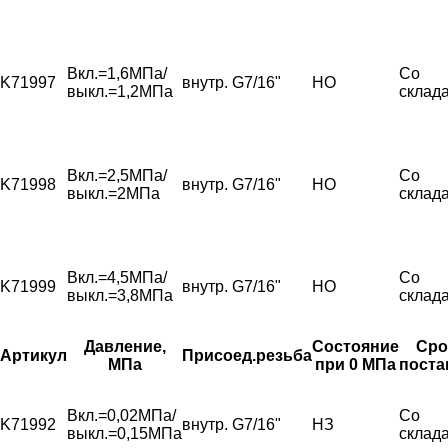
Вкл.=1,6МПа/
Со
K71997
внутр. G7/16"
НО
выкл.=1,2МПа
склад
Вкл.=2,5МПа/
Со
K71998
внутр. G7/16"
НО
выкл.=2МПа
склад
Вкл.=4,5МПа/
Со
K71999
внутр. G7/16"
НО
выкл.=3,8МПа
склад
Давление,
Состояние
Сро
Артикул
Присоед.резьба
МПа
при 0 МПа
поста
Вкл.=0,02МПа/
Со
K71992
внутр. G7/16"
НЗ
выкл.=0,15МПа
склад