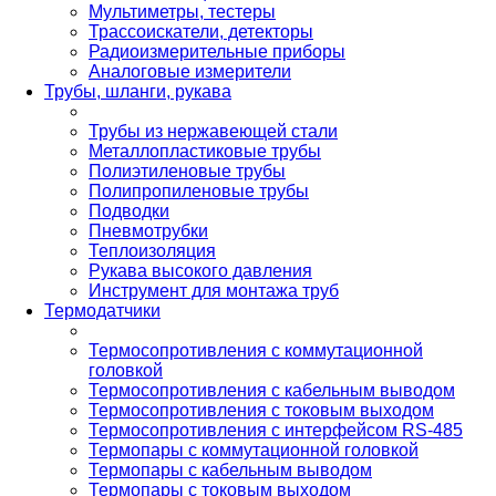
Мультиметры, тестеры
Трассоискатели, детекторы
Радиоизмерительные приборы
Аналоговые измерители
Трубы, шланги, рукава
Трубы из нержавеющей стали
Металлопластиковые трубы
Полиэтиленовые трубы
Полипропиленовые трубы
Подводки
Пневмотрубки
Теплоизоляция
Рукава высокого давления
Инструмент для монтажа труб
Термодатчики
Термосопротивления с коммутационной
головкой
Термосопротивления с кабельным выводом
Термосопротивления с токовым выходом
Термосопротивления с интерфейсом RS-485
Термопары с коммутационной головкой
Термопары с кабельным выводом
Термопары с токовым выходом