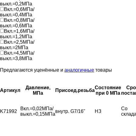
выкл.=0,2МПа
Вкл.=0,6МПа/
выкл.=0,4МПа
Вкл.=0,8МПа/
выкл.=0,6МПа
Вкл.=1,6МПа/
выкл.=1,2МПа
Вкл.=2,5МПа/
выкл.=2МПа
Вкл.=4,5МПа/
выкл.=3,8МПа
Предлагаются уценённые и
аналогичные
товары
Давление,
Состояние
Сро
Артикул
Присоед.резьба
МПа
при 0 МПа
поста
Вкл.=0,02МПа/
Со
K71992
внутр. G7/16"
НЗ
выкл.=0,15МПа
склад