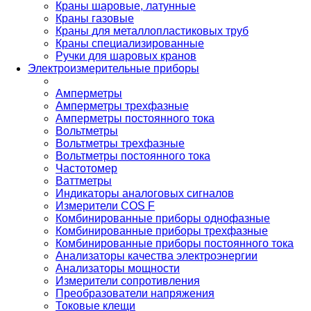
Краны шаровые, латунные
Краны газовые
Краны для металлопластиковых труб
Краны специализированные
Ручки для шаровых кранов
Электроизмерительные приборы
Амперметры
Амперметры трехфазные
Амперметры постоянного тока
Вольтметры
Вольтметры трехфазные
Вольтметры постоянного тока
Частотомер
Ваттметры
Индикаторы аналоговых сигналов
Измерители COS F
Комбинированные приборы однофазные
Комбинированные приборы трехфазные
Комбинированные приборы постоянного тока
Анализаторы качества электроэнергии
Анализаторы мощности
Измерители сопротивления
Преобразователи напряжения
Токовые клещи