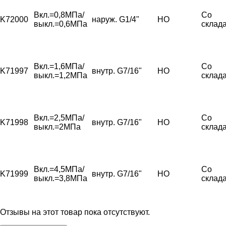
Вкл.=0,8МПа/
Со
K72000
наруж. G1/4"
НО
выкл.=0,6МПа
склад
Вкл.=1,6МПа/
Со
K71997
внутр. G7/16"
НО
выкл.=1,2МПа
склад
Вкл.=2,5МПа/
Со
K71998
внутр. G7/16"
НО
выкл.=2МПа
склад
Вкл.=4,5МПа/
Со
K71999
внутр. G7/16"
НО
выкл.=3,8МПа
склад
Отзывы на этот товар пока отсутствуют.