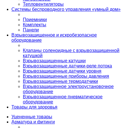
Тепловентиляторы
Системы беспроводного управления «умный дом»
Приемники
Комплекты
Панели
Взрывозащищенное и искробезопасное
оборудование
Клапаны соленоидные с взрывозащищенной
катушкой
Взрывозащищенные катушки
Взрывозащищенные датчики-реле потока
Взрывозащищенные датчики уровня
Взрывозащищенные приборы давления
Взрывозащищенные термодатчики
Взрывозащищенное электроустановочное
оборудование
Взрывозащищенное пневматическое
оборудование
Товары для здоровья
Уцененные товары
Арматура и фитинги