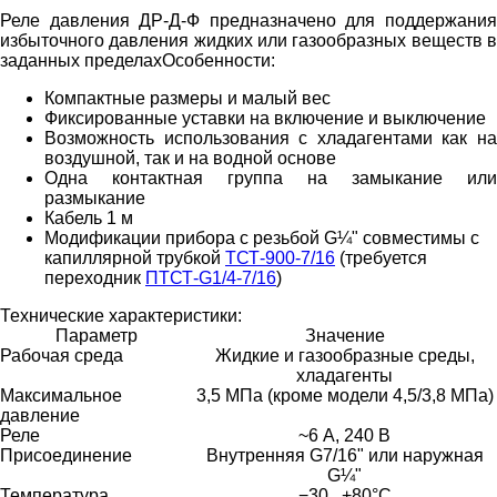
Реле давления ДР-Д-Ф предназначено для поддержания
избыточного давления жидких или газообразных веществ в
заданных пределах
Особенности:
Компактные размеры и малый вес
Фиксированные уставки на включение и выключение
Возможность использования с хладагентами как на
воздушной, так и на водной основе
Одна контактная группа на замыкание или
размыкание
Кабель 1 м
Модификации прибора с резьбой G¼" совместимы с
капиллярной трубкой
ТСТ-900-7/16
(требуется
переходник
ПТСТ-G1/4-7/16
)
Технические характеристики:
Параметр
Значение
Рабочая среда
Жидкие и газообразные среды,
хладагенты
Максимальное
3,5 МПа (кроме модели 4,5/3,8 МПа)
давление
Реле
~6 А, 240 В
Присоединение
Внутренняя G7/16" или наружная
G¼"
Температура
−30...+80°С