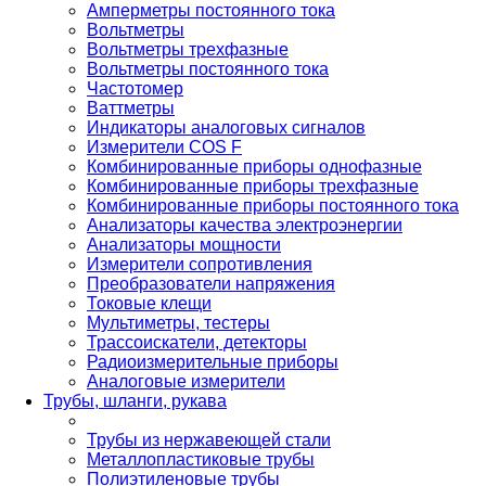
Амперметры постоянного тока
Вольтметры
Вольтметры трехфазные
Вольтметры постоянного тока
Частотомер
Ваттметры
Индикаторы аналоговых сигналов
Измерители COS F
Комбинированные приборы однофазные
Комбинированные приборы трехфазные
Комбинированные приборы постоянного тока
Анализаторы качества электроэнергии
Анализаторы мощности
Измерители сопротивления
Преобразователи напряжения
Токовые клещи
Мультиметры, тестеры
Трассоискатели, детекторы
Радиоизмерительные приборы
Аналоговые измерители
Трубы, шланги, рукава
Трубы из нержавеющей стали
Металлопластиковые трубы
Полиэтиленовые трубы