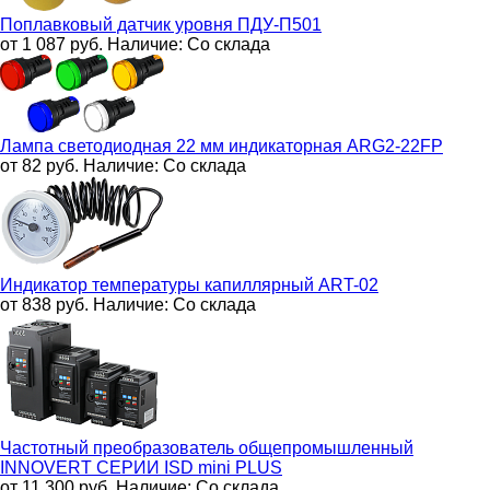
Поплавковый датчик уровня
ПДУ-П501
от 1 087
руб.
Наличие:
Со склада
Лампа светодиодная 22 мм индикаторная
ARG2-22FP
от 82
руб.
Наличие:
Со склада
Индикатор температуры капиллярный
ART-02
от 838
руб.
Наличие:
Со склада
Частотный преобразователь общепромышленный
INNOVERT СЕРИИ ISD mini PLUS
от 11 300
руб.
Наличие:
Со склада