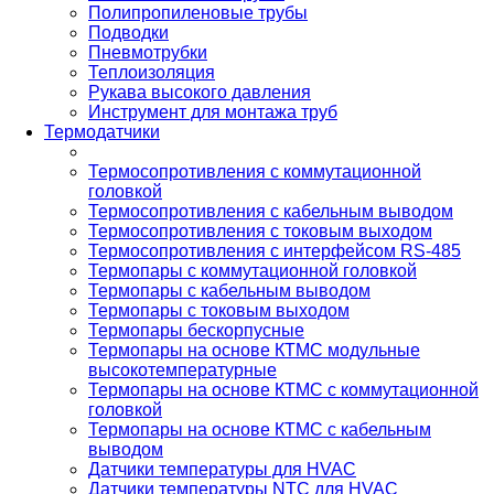
Полипропиленовые трубы
Подводки
Пневмотрубки
Теплоизоляция
Рукава высокого давления
Инструмент для монтажа труб
Термодатчики
Термосопротивления с коммутационной
головкой
Термосопротивления с кабельным выводом
Термосопротивления с токовым выходом
Термосопротивления с интерфейсом RS-485
Термопары с коммутационной головкой
Термопары с кабельным выводом
Термопары с токовым выходом
Термопары бескорпусные
Термопары на основе КТМС модульные
высокотемпературные
Термопары на основе КТМС с коммутационной
головкой
Термопары на основе КТМС с кабельным
выводом
Датчики температуры для HVAC
Датчики температуры NTC для HVAC