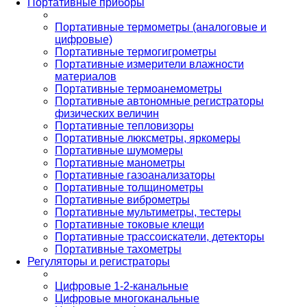
Портативные приборы
Портативные термометры (аналоговые и
цифровые)
Портативные термогигрометры
Портативные измерители влажности
материалов
Портативные термоанемометры
Портативные автономные регистраторы
физических величин
Портативные тепловизоры
Портативные люксметры, яркомеры
Портативные шумомеры
Портативные манометры
Портативные газоанализаторы
Портативные толщинометры
Портативные виброметры
Портативные мультиметры, тестеры
Портативные токовые клещи
Портативные трассоискатели, детекторы
Портативные тахометры
Регуляторы и регистраторы
Цифровые 1-2-канальные
Цифровые многоканальные