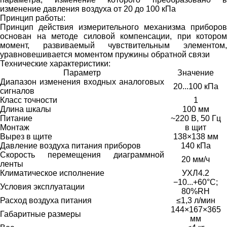
изменение давления воздуха от 20 до 100 кПа
Принцип работы:
Принцип действия измерительного механизма приборов
основан на методе силовой компенсации, при котором
момент, развиваемый чувствительным элементом,
уравновешивается моментом пружины обратной связи
Технические характеристики:
Параметр
Значение
Диапазон изменения входных аналоговых
20...100 кПа
сигналов
Класс точности
1
Длина шкалы
100 мм
Питание
~220 В, 50 Гц
Монтаж
в щит
Вырез в щите
138×138 мм
Давление воздуха питания приборов
140 кПа
Скорость перемещения диаграммной
20 мм/ч
ленты
Климатическое исполнение
УХЛ4.2
−10...+60°C;
Условия эксплуатации
80%RH
Расход воздуха питания
≤1,3 л/мин
144×167×365
Габаритные размеры
мм