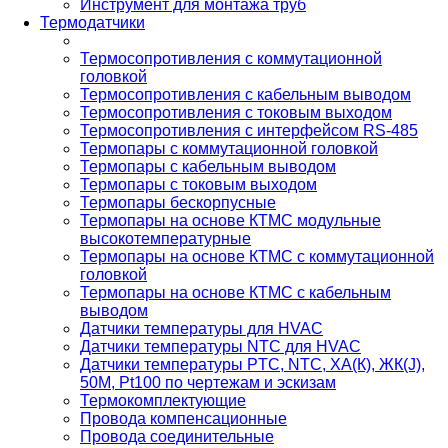
Инструмент для монтажа труб
Термодатчики
Термосопротивления с коммутационной
головкой
Термосопротивления с кабельным выводом
Термосопротивления с токовым выходом
Термосопротивления с интерфейсом RS-485
Термопары с коммутационной головкой
Термопары с кабельным выводом
Термопары с токовым выходом
Термопары бескорпусные
Термопары на основе КТМС модульные
высокотемпературные
Термопары на основе КТМС с коммутационной
головкой
Термопары на основе КТМС с кабельным
выводом
Датчики температуры для HVAC
Датчики температуры NTC для HVAC
Датчики температуры PTС, NTC, ХА(К), ЖК(J),
50М, Pt100 по чертежам и эскизам
Термокомплектующие
Провода компенсационные
Провода соединительные