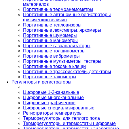
материалов
Портативные термоанемометры
Портативные автономные регистраторы
физических величин
Портативные тепловизоры
Портативные люксметры, яркомеры
Портативные шумомеры
Портативные манометры
Портативные газоанализаторы
Портативные толщинометры
Портативные виброметры
Портативные мультиметры, тестеры
Портативные токовые клещи
Портативные трассоискатели, детекторы
Портативные тахометры
Регуляторы и регистраторы
Цифровые 1-2-канальные
Цифровые многоканальные
Цифровые графические
Цифровые специализированные
Регистраторы температуры
Терморегуляторы для теплого пола
Терморегуляторы и термостаты цифровые
Терморегуляторы и термостаты аналоговые