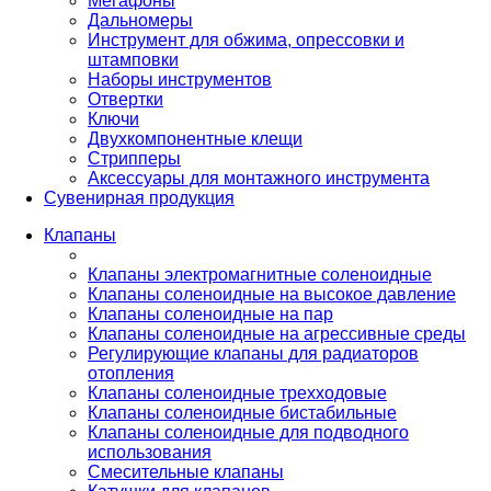
Мегафоны
Дальномеры
Инструмент для обжима, опрессовки и
штамповки
Наборы инструментов
Отвертки
Ключи
Двухкомпонентные клещи
Стрипперы
Аксессуары для монтажного инструмента
Сувенирная продукция
Клапаны
Клапаны электромагнитные соленоидные
Клапаны соленоидные на высокое давление
Клапаны соленоидные на пар
Клапаны соленоидные на агрессивные среды
Регулирующие клапаны для радиаторов
отопления
Клапаны соленоидные трехходовые
Клапаны соленоидные бистабильные
Клапаны соленоидные для подводного
использования
Смесительные клапаны