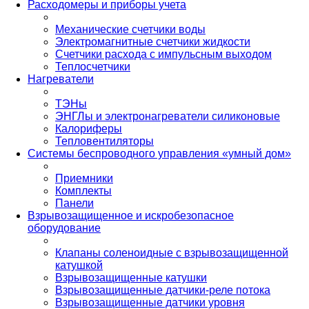
Расходомеры и приборы учета
Механические счетчики воды
Электромагнитные счетчики жидкости
Счетчики расхода с импульсным выходом
Теплосчетчики
Нагреватели
ТЭНы
ЭНГЛы и электронагреватели силиконовые
Калориферы
Тепловентиляторы
Системы беспроводного управления «умный дом»
Приемники
Комплекты
Панели
Взрывозащищенное и искробезопасное
оборудование
Клапаны соленоидные с взрывозащищенной
катушкой
Взрывозащищенные катушки
Взрывозащищенные датчики-реле потока
Взрывозащищенные датчики уровня