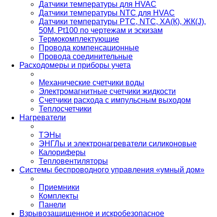
Датчики температуры для HVAC
Датчики температуры NTC для HVAC
Датчики температуры PTС, NTC, ХА(К), ЖК(J),
50М, Pt100 по чертежам и эскизам
Термокомплектующие
Провода компенсационные
Провода соединительные
Расходомеры и приборы учета
Механические счетчики воды
Электромагнитные счетчики жидкости
Счетчики расхода с импульсным выходом
Теплосчетчики
Нагреватели
ТЭНы
ЭНГЛы и электронагреватели силиконовые
Калориферы
Тепловентиляторы
Системы беспроводного управления «умный дом»
Приемники
Комплекты
Панели
Взрывозащищенное и искробезопасное