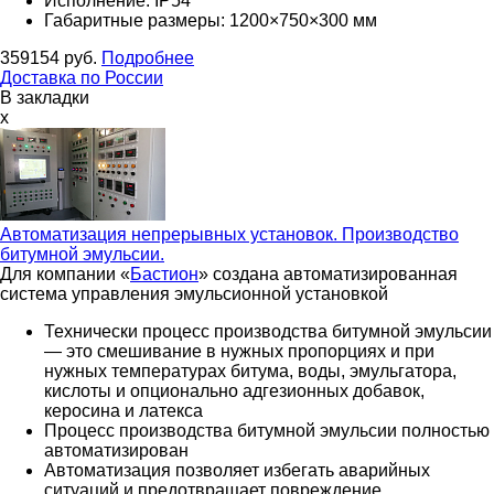
Исполнение: IP54
Габаритные размеры: 1200×750×300 мм
359154
руб.
Подробнее
Доставка по России
В закладки
x
Автоматизация непрерывных установок. Производство
битумной эмульсии.
Для компании «
Бастион
» создана автоматизированная
система управления эмульсионной установкой
Технически процесс производства битумной эмульсии
— это смешивание в нужных пропорциях и при
нужных температурах битума, воды, эмульгатора,
кислоты и опционально адгезионных добавок,
керосина и латекса
Процесс производства битумной эмульсии полностью
автоматизирован
Автоматизация позволяет избегать аварийных
ситуаций и предотвращает повреждение