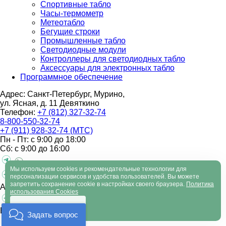
Спортивные табло
Часы-термометр
Метеотабло
Бегущие строки
Промышленные табло
Светодиодные модули
Контроллеры для светодиодных табло
Аксессуары для электронных табло
Программное обеспечение
Адрес: Санкт-Петербург, Мурино,
ул. Ясная, д. 11
Девяткино
Телефон:
+7 (812) 327-32-74
8-800-550-32-74
+7 (911) 928-32-74 (МТС)
Пн - Пт: с 9:00 до 18:00
Сб: с 9:00 до 16:00
Мы используем cookies и рекомендательные технологии для
персонализации сервисов и удобства пользователей. Вы можете
запретить сохранение cookie в настройках своего браузера.
Политика
Алексеева Александра
+7-911-923-76-88
использования Cookies
Хорошо
Барабаш Кирилл
+7-930-200-26-01
Задать вопрос