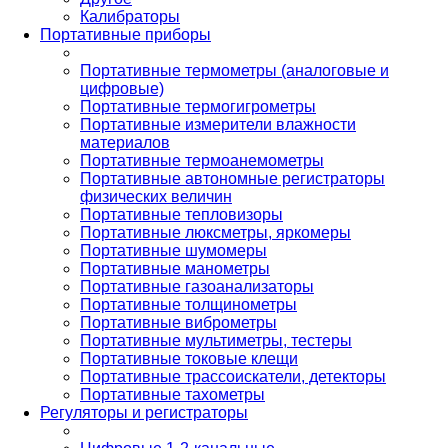
Калибраторы
Портативные приборы
Портативные термометры (аналоговые и
цифровые)
Портативные термогигрометры
Портативные измерители влажности
материалов
Портативные термоанемометры
Портативные автономные регистраторы
физических величин
Портативные тепловизоры
Портативные люксметры, яркомеры
Портативные шумомеры
Портативные манометры
Портативные газоанализаторы
Портативные толщинометры
Портативные виброметры
Портативные мультиметры, тестеры
Портативные токовые клещи
Портативные трассоискатели, детекторы
Портативные тахометры
Регуляторы и регистраторы