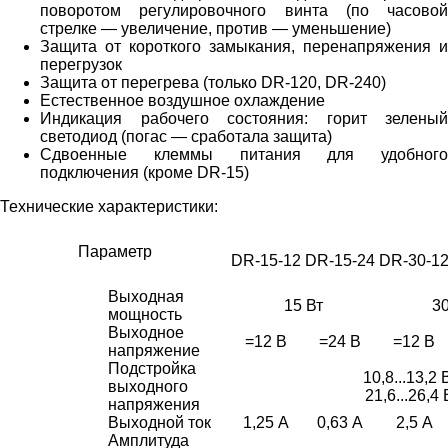
поворотом регулировочного винта (по часовой
стрелке — увеличение, против — уменьшение)
Защита от короткого замыкания, перенапряжения и
перегрузок
Защита от перегрева (только DR-120, DR-240)
Естественное воздушное охлаждение
Индикация рабочего состояния: горит зеленый
светодиод (погас — сработала защита)
Сдвоенные клеммы питания для удобного
подключения (кроме DR-15)
Технические характеристики:
Параметр
DR-15-12
DR-15-24
DR-30-1
Выходная
15 Вт
30
мощность
Выходное
=12 В
=24 В
=12 В
напряжение
Подстройка
10,8...13,2 
выходного
21,6...26,4
напряжения
Выходной ток
1,25 А
0,63 А
2,5 А
Амплитуда