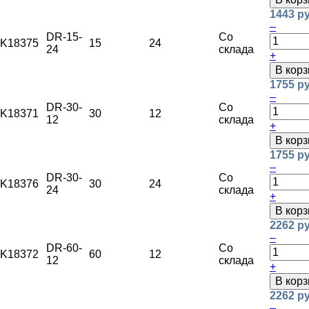
1443 ру
–
DR-15-
Со
K18375
15
24
24
склада
+
В корз
1755 ру
–
DR-30-
Со
K18371
30
12
12
склада
+
В корз
1755 ру
–
DR-30-
Со
K18376
30
24
24
склада
+
В корз
2262 ру
–
DR-60-
Со
K18372
60
12
12
склада
+
В корз
2262 ру
–