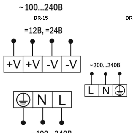
DR-15
DR