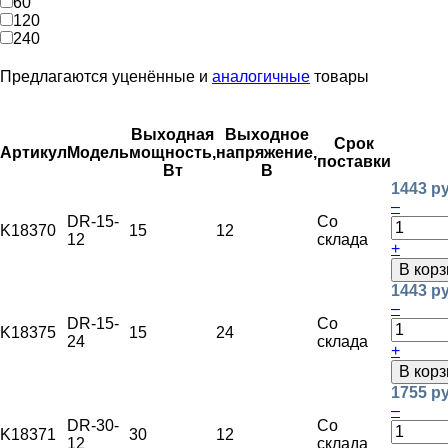
60
120
240
Предлагаются уценённые и
аналогичные
товары
Выходная
Выходное
Срок
Артикул
Модель
мощность,
напряжение,
поставки
Вт
В
1443 ру
–
DR-15-
Со
K18370
15
12
12
склада
+
В корз
1443 ру
–
DR-15-
Со
K18375
15
24
24
склада
+
В корз
1755 ру
–
DR-30-
Со
K18371
30
12
12
склада