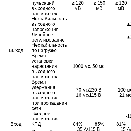
пульсаций
≤ 120
≤ 150
≤ 120
выходного
мВ
мВ
мВ
напряжения
Нестабильность
выходного
±
напряжения
Линейное
±
регулирование
Нестабильность
Выход
по нагрузке
Время
установки,
нарастания
1000 мс, 50 мс
выходного
напряжения
Время
удержания
70 мс/230 В
100 м
выходного
16 мс/115 В
21 мс
напряжения
при пропадании
сети
Входное
~10
напряжение
Вход
КПД
84%
85%
81%
35 А/115 В
15 А