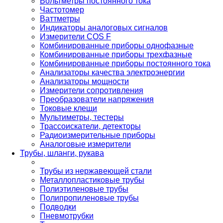
Вольтметры постоянного тока
Частотомер
Ваттметры
Индикаторы аналоговых сигналов
Измерители COS F
Комбинированные приборы однофазные
Комбинированные приборы трехфазные
Комбинированные приборы постоянного тока
Анализаторы качества электроэнергии
Анализаторы мощности
Измерители сопротивления
Преобразователи напряжения
Токовые клещи
Мультиметры, тестеры
Трассоискатели, детекторы
Радиоизмерительные приборы
Аналоговые измерители
Трубы, шланги, рукава
Трубы из нержавеющей стали
Металлопластиковые трубы
Полиэтиленовые трубы
Полипропиленовые трубы
Подводки
Пневмотрубки