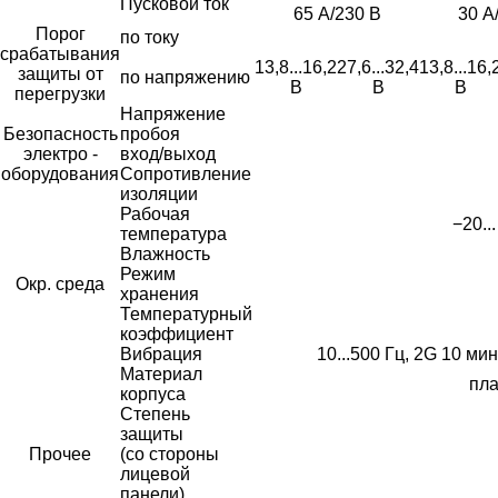
Пусковой ток
65 А/230 В
30 А
Порог
по току
срабатывания
13,8...16,2
27,6...32,4
13,8...16,
защиты от
по напряжению
В
В
В
перегрузки
Напряжение
Безопасность
пробоя
электро -
вход/выход
оборудования
Сопротивление
изоляции
Рабочая
−20..
температура
Влажность
Режим
Окр. среда
хранения
Температурный
коэффициент
Вибрация
10...500 Гц, 2G 10 мин
Материал
пла
корпуса
Степень
защиты
Прочее
(со стороны
лицевой
панели)