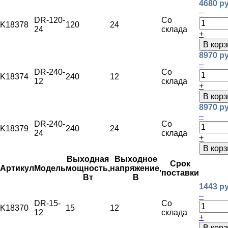
4680 ру
–
DR-120-
Со
K18378
120
24
24
склада
+
В корз
8970 ру
–
DR-240-
Со
K18374
240
12
12
склада
+
В корз
8970 ру
–
DR-240-
Со
K18379
240
24
24
склада
+
В корз
Выходная
Выходное
Срок
Артикул
Модель
мощность,
напряжение,
поставки
Вт
В
1443 ру
–
DR-15-
Со
K18370
15
12
12
склада
+
В корз