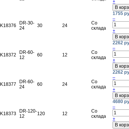
+
В корз
1755 ру
–
DR-30-
Со
K18376
30
24
24
склада
+
В корз
2262 ру
–
DR-60-
Со
K18372
60
12
12
склада
+
В корз
2262 ру
–
DR-60-
Со
K18377
60
24
24
склада
+
В корз
4680 ру
–
DR-120-
Со
K18373
120
12
12
склада
+
В корз