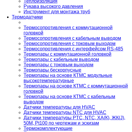
Теплоизоляция
Рукава высокого давления
Инструмент для монтажа труб
Термодатчики
Термосопротивления с коммутационной
головкой
Термосопротивления с кабельным выводом
Термосопротивления с токовым выходом
Термосопротивления с интерфейсом RS-485
Термопары с коммутационной головкой
Термопары с кабельным выводом
Термопары с токовым выходом
Термопары бескорпусные
Термопары на основе КТМС модульные
высокотемпературные
Термопары на основе КТМС с коммутационной
головкой
Термопары на основе КТМС с кабельным
выводом
Датчики температуры для HVAC
Датчики температуры NTC для HVAC
Датчики температуры PTС, NTC, ХА(К), ЖК(J),
50М, Pt100 по чертежам и эскизам
Термокомплектующие