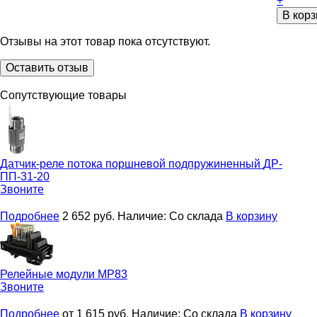
+
В корз
Отзывы на этот товар пока отсутствуют.
Оставить отзыв
Сопутствующие товары
Датчик-реле потока поршневой подпружиненный
ДР-
ПП-31-20
Звоните
Подробнее
2 652
руб.
Наличие:
Со склада
В корзину
Релейные модули
МР83
Звоните
Подробнее
от 1 615
руб.
Наличие:
Со склада
В корзину