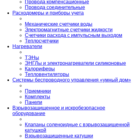
Провода компенсационные
Провода соединительные
Расходомеры и приборы учета
Механические счетчики воды
Электромагнитные счетчики жидкости
Счетчики расхода с импульсным выходом
Теплосчетчики
Нагреватели
ТЭНы
ЭНГЛы и электронагреватели силиконовые
Калориферы
Тепловентиляторы
Системы беспроводного управления «умный дом»
Приемники
Комплекты
Панели
Взрывозащищенное и искробезопасное
оборудование
Клапаны соленоидные с взрывозащищенной
катушкой
Взрывозащищенные катушки