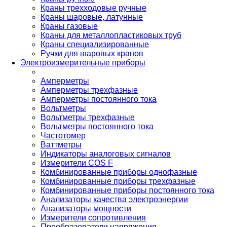
Краны трехходовые ручные
Краны шаровые, латунные
Краны газовые
Краны для металлопластиковых труб
Краны специализированные
Ручки для шаровых кранов
Электроизмерительные приборы
Амперметры
Амперметры трехфазные
Амперметры постоянного тока
Вольтметры
Вольтметры трехфазные
Вольтметры постоянного тока
Частотомер
Ваттметры
Индикаторы аналоговых сигналов
Измерители COS F
Комбинированные приборы однофазные
Комбинированные приборы трехфазные
Комбинированные приборы постоянного тока
Анализаторы качества электроэнергии
Анализаторы мощности
Измерители сопротивления
Преобразователи напряжения