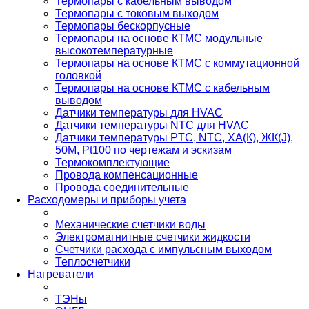
Термопары с кабельным выводом
Термопары с токовым выходом
Термопары бескорпусные
Термопары на основе КТМС модульные
высокотемпературные
Термопары на основе КТМС с коммутационной
головкой
Термопары на основе КТМС с кабельным
выводом
Датчики температуры для HVAC
Датчики температуры NTC для HVAC
Датчики температуры PTС, NTC, ХА(К), ЖК(J),
50М, Pt100 по чертежам и эскизам
Термокомплектующие
Провода компенсационные
Провода соединительные
Расходомеры и приборы учета
Механические счетчики воды
Электромагнитные счетчики жидкости
Счетчики расхода с импульсным выходом
Теплосчетчики
Нагреватели
ТЭНы