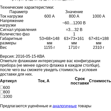
Технические характеристики:
Параметр
Значение
Ток нагрузки
600 А
800 А
1000 А
Напряжение
~60…1200 В
нагрузки
Сигнал управления
=3…32 В
Количество фаз
1
Габаритные
53×68×148
63×73×161
67×81×188
размеры
мм
мм
мм
Вес
1155 г
1710 г
2310 г
Версия: 2016-05-15-КВА
Отметьте флажками интересующие вас конфигурации
прибора (не менее одного флажка в каждом столбце),
после чего вы сможете увидеть стоимость и условия
доставки для них.
Срок
Артикул
Ток, А
Стоимость
поставки
600
800
1000
Предлагаются уценённые и
аналогичные
товары