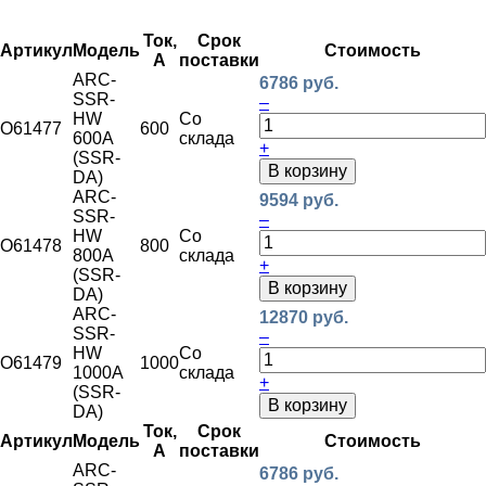
Ток,
Срок
Артикул
Модель
Стоимость
А
поставки
ARC-
6786 руб.
SSR-
–
HW
Со
O61477
600
600A
склада
+
(SSR-
В корзину
DA)
ARC-
9594 руб.
SSR-
–
HW
Со
O61478
800
800A
склада
+
(SSR-
В корзину
DA)
ARC-
12870 руб.
SSR-
–
HW
Со
O61479
1000
1000A
склада
+
(SSR-
В корзину
DA)
Ток,
Срок
Артикул
Модель
Стоимость
А
поставки
ARC-
6786 руб.