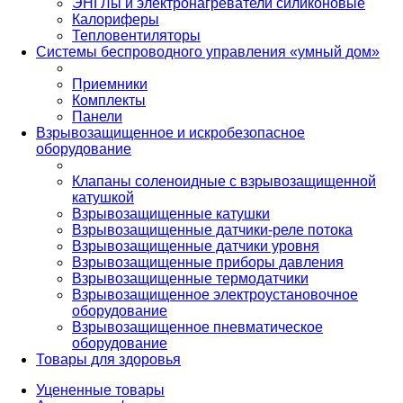
ЭНГЛы и электронагреватели силиконовые
Калориферы
Тепловентиляторы
Системы беспроводного управления «умный дом»
Приемники
Комплекты
Панели
Взрывозащищенное и искробезопасное
оборудование
Клапаны соленоидные с взрывозащищенной
катушкой
Взрывозащищенные катушки
Взрывозащищенные датчики-реле потока
Взрывозащищенные датчики уровня
Взрывозащищенные приборы давления
Взрывозащищенные термодатчики
Взрывозащищенное электроустановочное
оборудование
Взрывозащищенное пневматическое
оборудование
Товары для здоровья
Уцененные товары