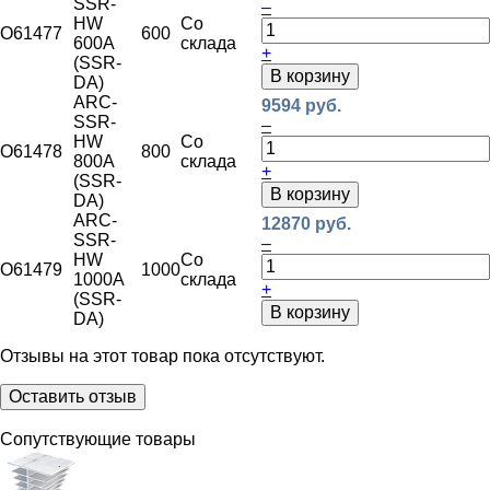
SSR-
–
HW
Со
O61477
600
600A
склада
+
(SSR-
В корзину
DA)
ARC-
9594 руб.
SSR-
–
HW
Со
O61478
800
800A
склада
+
(SSR-
В корзину
DA)
ARC-
12870 руб.
SSR-
–
HW
Со
O61479
1000
1000A
склада
+
(SSR-
В корзину
DA)
Отзывы на этот товар пока отсутствуют.
Оставить отзыв
Сопутствующие товары