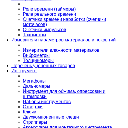
Реле времени (таймеры)
Реле реального времени
Счетчики времени наработки (счетчики
моточасов)
Счетчики импульсов
Тахометры
Измерители параметров материалов и покрытий
Измерители влажности материалов
Виброметры
Толщиномеры
Перечень уцененных товаров
Инструмент
Мегафоны
Дальномеры
Инструмент для обжима, опрессовки и
штамповки
Наборы инструментов
Отвертки
Ключи
Двухкомпонентные клещи
Стрипперы
Аксессуары для монтажного инструмента