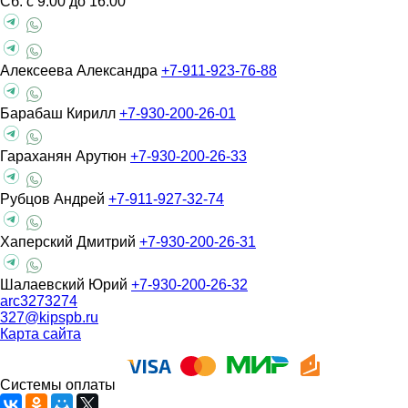
Сб: с 9:00 до 16:00
Алексеева Александра
+7-911-923-76-88
Барабаш Кирилл
+7-930-200-26-01
Гараханян Арутюн
+7-930-200-26-33
Рубцов Андрей
+7-911-927-32-74
Хаперский Дмитрий
+7-930-200-26-31
Шалаевский Юрий
+7-930-200-26-32
arc3273274
327@kipspb.ru
Карта сайта
Системы оплаты