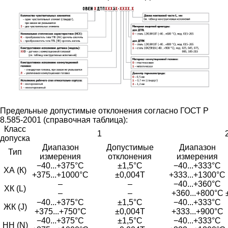
Предельные допустимые отклонения согласно ГОСТ Р
8.585-2001 (справочная таблица):
Класс
1
допуска
Диапазон
Допустимые
Диапазон
Тип
измерения
отклонения
измерения
−40...+375°С
±1,5°С
−40...+333°С
ХА (К)
+375...+1000°С
±0,004Т
+333...+1300°С
–
–
−40...+360°С
ХК (L)
–
–
+360...+800°С
−40...+375°С
±1,5°С
−40...+333°С
ЖК (J)
+375...+750°С
±0,004Т
+333...+900°С
−40...+375°С
±1,5°С
−40...+333°С
НН (N)