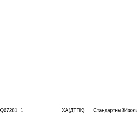
Q67281
1
ХА(ДТПК)
Стандартный
Изол