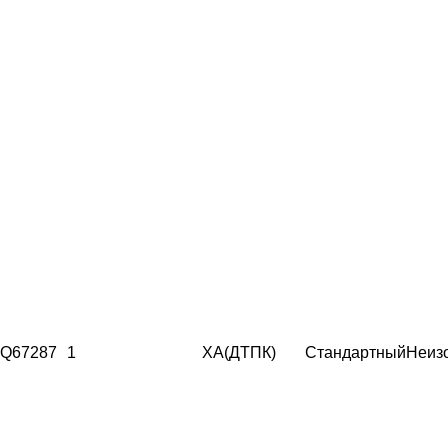
Q67287
1
ХА(ДТПК)
Стандартный
Неиз