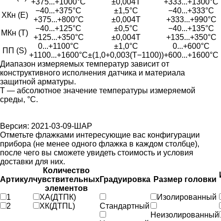
+375...+1000°С
±0,004Т
+333...+1300°С
−40...+375°С
±1,5°С
−40...+333°С
ХКн (E)
+375...+800°С
±0,004Т
+333...+990°С
−40...+125°С
±0,5°С
−40...+135°С
МКн (Т)
+125...+350°С
±0,004Т
+135...+350°С
0...+1100°С
±1,0°С
0...+600°С
ПП (S)
+1100...+1600°С
±(1,0+0,003(Т−1100))
+600...+1600°С
Диапазон измеряемых температур зависит от
конструктивного исполнения датчика и материала
защитной арматуры.
Т — абсолютное значение температуры измеряемой
среды, °С.
Версия: 2021-03-09-ШАР
Отметьте флажками интересующие вас конфигурации
прибора (не менее одного флажка в каждом столбце),
после чего вы сможете увидеть стоимость и условия
доставки для них.
Количество
Артикул
чувствительных
Градуировка
Размер головки
элементов
1
ХА(ДТПК)
Изолированный
2
ХК(ДТПL)
Стандартный
Неизолированный