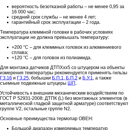
вероятность безотказной работы – не менее 0,95 за
16 000 час;
средний срок службы – не менее 4 лет;
гарантийный срок эксплуатации – 2 года.
Температура клеммной головки в рабочих условиях
эксплуатации не должна превышать температуру:
+200 °С – для клеммных головок из алюминиевого
сплава;
+120 °С – для головок из полиамида.
Для монтажа датчиков ДТПХхх5 со штуцером на объекты
измерения температуры рекомендуется применять гильзы
ГЗ.16
и
ГЗ.25
, бобышки
Б.П.1, Б.П.2
и
Б.У.1
, а также
съемные подвижные штуцеры
ШП
.
Устойчивость к внешним механическим воздействиям по
ГОСТ Р 52931-2008: ДТПК (L) без монтажных элементов (в
металлической гладкой защитной арматуре) соответствуют
группе V2, остальные группе N2.
Основные преимущества термопар ОВЕН:
Большой диапазон измеряемых температур