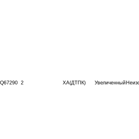
Q67290
2
ХА(ДТПК)
Увеличенный
Неиз