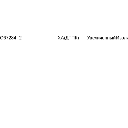
Q67284
2
ХА(ДТПК)
Увеличенный
Изол