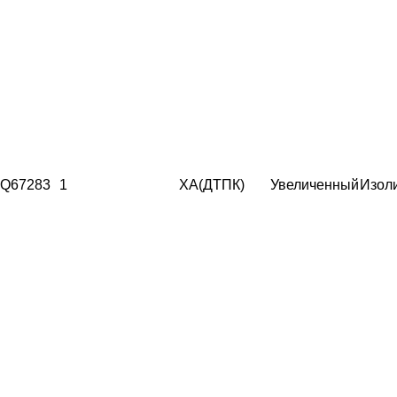
Q67283
1
ХА(ДТПК)
Увеличенный
Изол