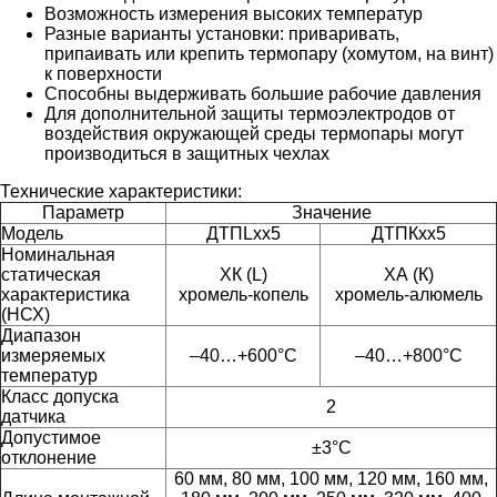
Возможность измерения высоких температур
Разные варианты установки: приваривать,
припаивать или крепить термопару (хомутом, на винт)
к поверхности
Способны выдерживать большие рабочие давления
Для дополнительной защиты термоэлектродов от
воздействия окружающей среды термопары могут
производиться в защитных чехлах
Технические характеристики:
Параметр
Значение
Модель
ДТПLхх5
ДТПКхх5
Номинальная
статическая
ХК (L)
ХА (К)
характеристика
хромель-копель
хромель-алюмель
(НСХ)
Диапазон
измеряемых
–40…+600°C
–40…+800°C
температур
Класс допуска
2
датчика
Допустимое
±3°С
отклонение
60 мм, 80 мм, 100 мм, 120 мм, 160 мм,