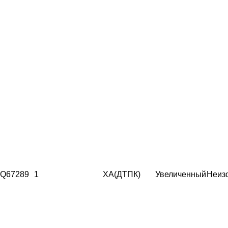
Q67289
1
ХА(ДТПК)
Увеличенный
Неиз