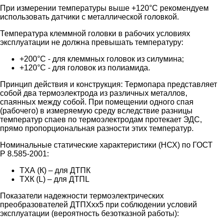
При измерении температуры выше +120°C рекомендуем
использовать датчики с металлической головкой.
Температура клеммной головки в рабочих условиях
эксплуатации не должна превышать температуру:
+200°C - для клеммных головок из силумина;
+120°C - для головок из полиамида.
Принцип действия и конструкция:
Термопара представляет
собой два термоэлектрода из различных металлов,
спаянных между собой. При помещении одного спая
(рабочего) в измеряемую среду вследствие разницы
температур спаев по термоэлектродам протекает ЭДС,
прямо пропорциональная разности этих температур.
Номинальные статические характеристики (НСХ) по ГОСТ
Р 8.585-2001:
ТХА (К) – для ДТПК
ТХК (L) – для ДТПL
Показатели надежности термоэлектрических
преобразователей ДТПХхх5 при соблюдении условий
эксплуатации (вероятность безотказной работы):