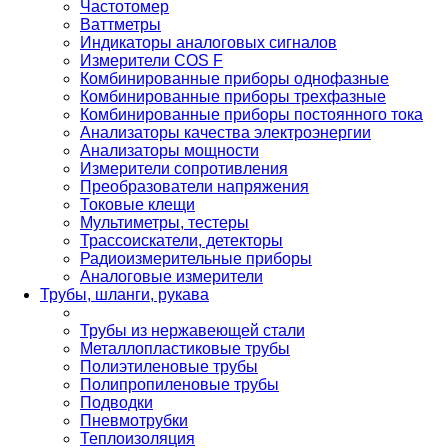
Частотомер
Ваттметры
Индикаторы аналоговых сигналов
Измерители COS F
Комбинированные приборы однофазные
Комбинированные приборы трехфазные
Комбинированные приборы постоянного тока
Анализаторы качества электроэнергии
Анализаторы мощности
Измерители сопротивления
Преобразователи напряжения
Токовые клещи
Мультиметры, тестеры
Трассоискатели, детекторы
Радиоизмерительные приборы
Аналоговые измерители
Трубы, шланги, рукава
Трубы из нержавеющей стали
Металлопластиковые трубы
Полиэтиленовые трубы
Полипропиленовые трубы
Подводки
Пневмотрубки
Теплоизоляция