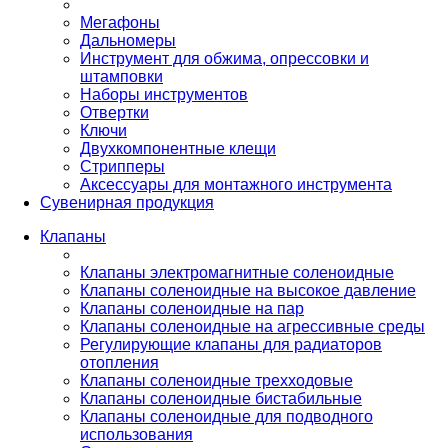
Мегафоны
Дальномеры
Инструмент для обжима, опрессовки и
штамповки
Наборы инструментов
Отвертки
Ключи
Двухкомпонентные клещи
Стрипперы
Аксессуары для монтажного инструмента
Сувенирная продукция
Клапаны
Клапаны электромагнитные соленоидные
Клапаны соленоидные на высокое давление
Клапаны соленоидные на пар
Клапаны соленоидные на агрессивные среды
Регулирующие клапаны для радиаторов
отопления
Клапаны соленоидные трехходовые
Клапаны соленоидные бистабильные
Клапаны соленоидные для подводного
использования