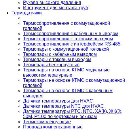
Рукава высокого давления
Инструмент для монтажа труб
Термодатчики
Термосопротивления с коммутационной
головкой
Термосопротивления с кабельным выводом
Термосопротивления с токовым выходом
Термосопротивления с интерфейсом RS-485
Термопары с коммутационной головкой
Термопары с кабельным выводом
Термопары с токовым выходом
Термопары бескорпусные
Термопары на основе КТМС модульные
высокотемпературные
Термопары на основе КТМС с коммутационной
головкой
Термопары на основе КТМС с кабельным
выводом
Датчики температуры для HVAC
Датчики температуры NTC для HVAC
Датчики температуры PTС, NTC, ХА(К), ЖК(J),
50М, Pt100 по чертежам и эскизам
Термокомплектующие
Провода компенсационные