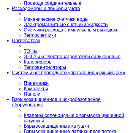
Провода соединительные
Расходомеры и приборы учета
Механические счетчики воды
Электромагнитные счетчики жидкости
Счетчики расхода с импульсным выходом
Теплосчетчики
Нагреватели
ТЭНы
ЭНГЛы и электронагреватели силиконовые
Калориферы
Тепловентиляторы
Системы беспроводного управления «умный дом»
Приемники
Комплекты
Панели
Взрывозащищенное и искробезопасное
оборудование
Клапаны соленоидные с взрывозащищенной
катушкой
Взрывозащищенные катушки
Взрывозащищенные датчики-реле потока