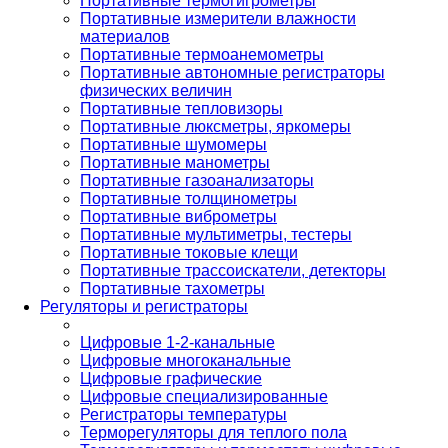
Портативные термогигрометры
Портативные измерители влажности
материалов
Портативные термоанемометры
Портативные автономные регистраторы
физических величин
Портативные тепловизоры
Портативные люксметры, яркомеры
Портативные шумомеры
Портативные манометры
Портативные газоанализаторы
Портативные толщинометры
Портативные виброметры
Портативные мультиметры, тестеры
Портативные токовые клещи
Портативные трассоискатели, детекторы
Портативные тахометры
Регуляторы и регистраторы
Цифровые 1-2-канальные
Цифровые многоканальные
Цифровые графические
Цифровые специализированные
Регистраторы температуры
Терморегуляторы для теплого пола