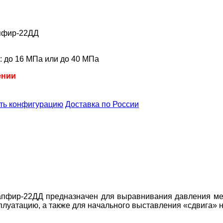
апфир-22ДД
 до 16 МПа или до 40 МПа
ении
ть конфигурацию
Доставка по России
апфир-22ДД предназначен для выравнивания давления ме
сплуатацию, а также для начального выставления
«
сдвига
»
н