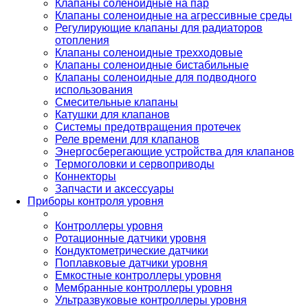
Клапаны соленоидные на пар
Клапаны соленоидные на агрессивные среды
Регулирующие клапаны для радиаторов
отопления
Клапаны соленоидные трехходовые
Клапаны соленоидные бистабильные
Клапаны соленоидные для подводного
использования
Смесительные клапаны
Катушки для клапанов
Системы предотвращения протечек
Реле времени для клапанов
Энергосберегающие устройства для клапанов
Термоголовки и сервоприводы
Коннекторы
Запчасти и аксессуары
Приборы контроля уровня
Контроллеры уровня
Ротационные датчики уровня
Кондуктометрические датчики
Поплавковые датчики уровня
Емкостные контроллеры уровня
Мембранные контроллеры уровня
Ультразвуковые контроллеры уровня