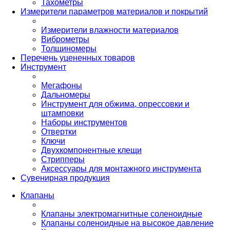
Тахометры
Измерители параметров материалов и покрытий
Измерители влажности материалов
Виброметры
Толщиномеры
Перечень уцененных товаров
Инструмент
Мегафоны
Дальномеры
Инструмент для обжима, опрессовки и
штамповки
Наборы инструментов
Отвертки
Ключи
Двухкомпонентные клещи
Стрипперы
Аксессуары для монтажного инструмента
Сувенирная продукция
Клапаны
Клапаны электромагнитные соленоидные
Клапаны соленоидные на высокое давление