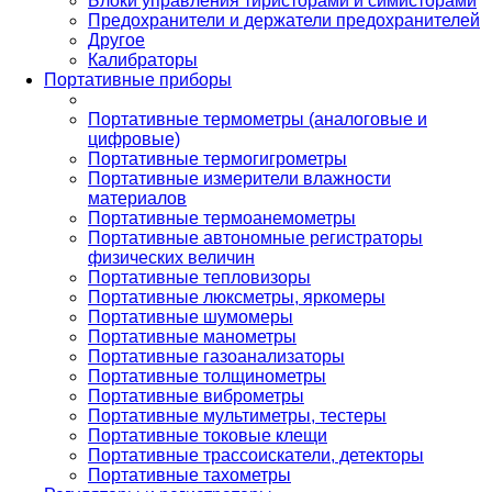
Блоки управления тиристорами и симисторами
Предохранители и держатели предохранителей
Другое
Калибраторы
Портативные приборы
Портативные термометры (аналоговые и
цифровые)
Портативные термогигрометры
Портативные измерители влажности
материалов
Портативные термоанемометры
Портативные автономные регистраторы
физических величин
Портативные тепловизоры
Портативные люксметры, яркомеры
Портативные шумомеры
Портативные манометры
Портативные газоанализаторы
Портативные толщинометры
Портативные виброметры
Портативные мультиметры, тестеры
Портативные токовые клещи
Портативные трассоискатели, детекторы
Портативные тахометры