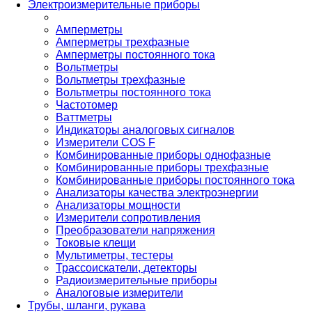
Электроизмерительные приборы
Амперметры
Амперметры трехфазные
Амперметры постоянного тока
Вольтметры
Вольтметры трехфазные
Вольтметры постоянного тока
Частотомер
Ваттметры
Индикаторы аналоговых сигналов
Измерители COS F
Комбинированные приборы однофазные
Комбинированные приборы трехфазные
Комбинированные приборы постоянного тока
Анализаторы качества электроэнергии
Анализаторы мощности
Измерители сопротивления
Преобразователи напряжения
Токовые клещи
Мультиметры, тестеры
Трассоискатели, детекторы
Радиоизмерительные приборы
Аналоговые измерители
Трубы, шланги, рукава