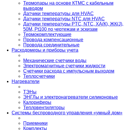
Термопары на основе КТМС с кабельным
выводом
Датчики температуры для HVAC
Датчики температуры NTC для HVAC
Датчики температуры PTС, NTC, ХА(К), ЖК(J),
50М, Pt100 по чертежам и эскизам
Термокомплектующие
Провода компенсационные
Провода соединительные
Расходомеры и приборы учета
Механические счетчики воды
Электромагнитные счетчики жидкости
Счетчики расхода с импульсным выходом
Теплосчетчики
Нагреватели
ТЭНы
ЭНГЛы и электронагреватели силиконовые
Калориферы
Тепловентиляторы
Системы беспроводного управления «умный дом»
Приемники
Комплекты