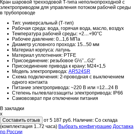
Кран шаровой трехходовой T-типа неполнопроходной с
электроприводом для управления потоком рабочей среды
в трубопроводе
Тип:
универсальный (Т-тип)
Рабочая среда: вода, горячая вода, масло, воздух
Температура рабочей среды: +2…+90°С
Рабочее давление: 0...1,6 МПа
Диаметр условного прохода: 15...50 мм
Материал корпуса: латунь
Материал уплотнения: PTFE
Присоединение: резьбовое G½"...G2"
Присоединение привода к крану: М24×1,5
Модель электропривода:
AR524SR
Схема подключения:
2-проводная c выключением
одного контакта
Питание электропривода: ~220 В или =12...24 В
Степень пылевлагозащиты электропривода:
IP66
Cамовозврат
при отключении питания
В закладки
x
Составить отзыв
от 5 187
руб.
Наличие:
Со склада
(комплектация 1..72 часа)
Выбрать конфигурацию
Доставка
по России