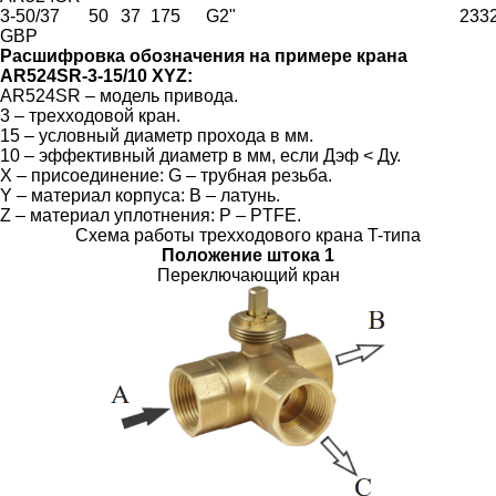
3-50/37
50
37
175
G2"
233
GBP
Расшифровка обозначения на примере крана
AR524SR-3-15/10 XYZ:
AR524SR – модель привода.
3 – трехходовой кран.
15 – условный диаметр прохода в мм.
10 – эффективный диаметр в мм, если Дэф < Ду.
X – присоединение: G – трубная резьба.
Y – материал корпуса: B – латунь.
Z – материал уплотнения: P – PTFE.
Схема работы трехходового крана T-типа
Положение штока 1
Переключающий кран