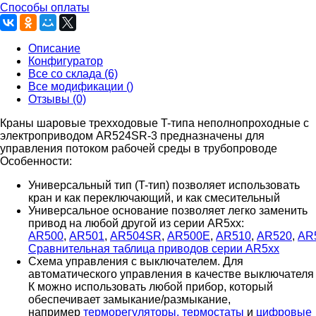
Способы оплаты
Описание
Конфигуратор
Все со склада (6)
Все модификации ()
Отзывы (0)
Краны шаровые трехходовые T-типа неполнопроходные с
электроприводом AR524SR-3 предназначены для
управления потоком рабочей среды в трубопроводе
Особенности:
Универсальный тип (T-тип) позволяет использовать
кран и как переключающий, и как смесительный
Универсальное основание позволяет легко заменить
привод на любой другой из серии AR5xx:
AR500
,
AR501
,
AR504SR
,
AR500E
,
AR510
,
AR520
,
AR
Сравнительная таблица приводов серии AR5xx
Схема управления с выключателем. Для
автоматического управления в качестве выключателя
К можно использовать любой прибор, который
обеспечивает замыкание/размыкание,
например
терморегуляторы, термостаты
и
цифровые