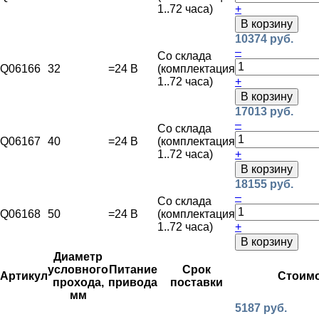
1..72 часа)
+
В корзину
10374 руб.
–
Со склада
Q06166
32
=24 В
(комплектация
1..72 часа)
+
В корзину
17013 руб.
–
Со склада
Q06167
40
=24 В
(комплектация
1..72 часа)
+
В корзину
18155 руб.
–
Со склада
Q06168
50
=24 В
(комплектация
1..72 часа)
+
В корзину
Диаметр
условного
Питание
Срок
Артикул
Стоим
прохода,
привода
поставки
мм
5187 руб.