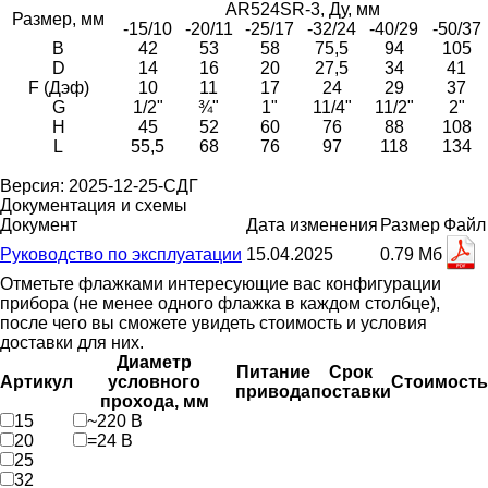
AR524SR-3, Ду, мм
Размер, мм
-15/10
-20/11
-25/17
-32/24
-40/29
-50/37
B
42
53
58
75,5
94
105
D
14
16
20
27,5
34
41
F (Дэф)
10
11
17
24
29
37
G
1/2"
¾"
1"
11/4"
11/2"
2"
H
45
52
60
76
88
108
L
55,5
68
76
97
118
134
Версия: 2025-12-25-СДГ
Документация и схемы
Документ
Дата изменения
Размер
Файл
Руководство по эксплуатации
15.04.2025
0.79 Мб
Отметьте флажками интересующие вас конфигурации
прибора (не менее одного флажка в каждом столбце),
после чего вы сможете увидеть стоимость и условия
доставки для них.
Диаметр
Питание
Срок
Артикул
условного
Стоимость
привода
поставки
прохода, мм
15
~220 В
20
=24 В
25
32