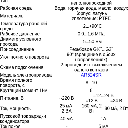
Тип
неполнопроходной
Рабочая среда
Вода, горячая вода, масло, воздух
Корпус: латунь
Материалы
Уплотнение: PTFE
Температура рабочей
+2...+90°С
среды
Рабочее давление
0,0...1,6 МПа
Диаметр условного
15...50 мм
прохода
Присоединение
Резьбовое G½"...G2"
90° (вращение в обоих
Угол полного поворота
направлениях)
2-проводная с выключением
Схема подключения
одного контакта
Модель электропривода
AR524SR
Время полного
8...10
поворота, с
Крутящий момент, Н∙м
8
=12...24 В
Питание, В
~220 В
=12 В
=24 В
25 мА,
160 мА, 2
Ток, мощность
80 мА, 2 Вт
2 ВA
Вт
Пусковой ток зарядки
40 мА
1А
конденсатора
Ток покоя
-
5 мА