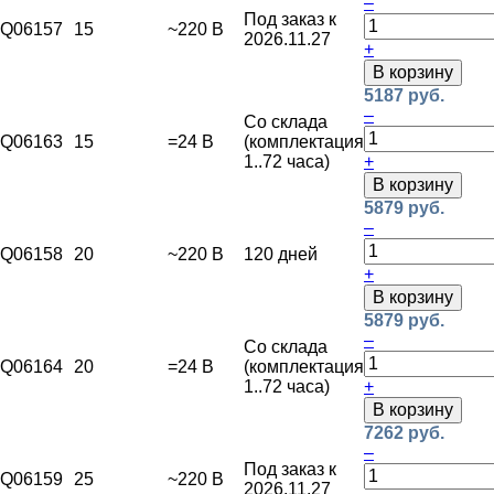
–
Под заказ к
Q06157
15
~220 В
2026.11.27
+
В корзину
5187 руб.
–
Со склада
Q06163
15
=24 В
(комплектация
1..72 часа)
+
В корзину
5879 руб.
–
Q06158
20
~220 В
120 дней
+
В корзину
5879 руб.
–
Со склада
Q06164
20
=24 В
(комплектация
1..72 часа)
+
В корзину
7262 руб.
–
Под заказ к
Q06159
25
~220 В
2026.11.27