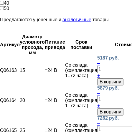
40
50
Предлагаются уценённые и
аналогичные
товары
Диаметр
условного
Питание
Срок
Артикул
Стоим
прохода,
привода
поставки
мм
5187 руб.
–
Со склада
Q06163
15
=24 В
(комплектация
1..72 часа)
+
В корзину
5879 руб.
–
Со склада
Q06164
20
=24 В
(комплектация
1..72 часа)
+
В корзину
7262 руб.
–
Со склада
Q06165
25
=24 В
(комплектация