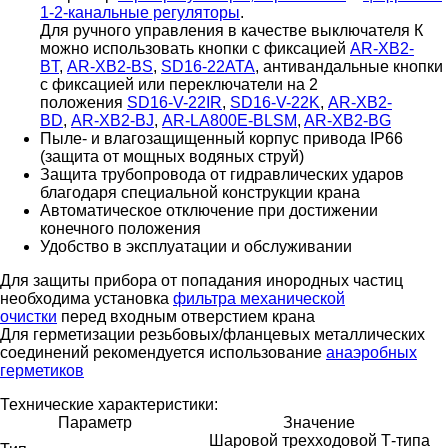
1-2-канальные регуляторы
.
Для ручного управления в качестве выключателя К
можно использовать кнопки с фиксацией
AR-XB2-
BT
,
AR-XB2-BS
,
SD16-22ATA
, антивандальные кнопки
с фиксацией или переключатели на 2
положения
SD16-V-22IR
,
SD16-V-22K
,
AR-XB2-
BD
,
AR-XB2-BJ
,
AR-LA800E-BLSM
,
AR-XB2-BG
Пыле- и влагозащищенный корпус привода IP66
(защита от мощных водяных струй)
Защита трубопровода от гидравлических ударов
благодаря специальной конструкции крана
Автоматическое отключение при достижении
конечного положения
Удобство в эксплуатации и обслуживании
Для защиты прибора от попадания инородных частиц
необходима установка
фильтра механической
очистки
перед входным отверстием крана
Для герметизации резьбовых/фланцевых металлических
соединений рекомендуется использование
анаэробных
герметиков
Технические характеристики:
Параметр
Значение
Шаровой трехходовой Т-типа