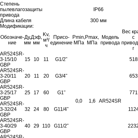
Степень
пылевлагозащиты
IP66
привода
Длина кабеля
300 мм
Модификации:
Вес кр
Kv,
Обозна­че­
Ду,
Дэф,
Присо­
Pmin,
Pmax,
Модель
с
м³/
ние
мм
мм
единение
МПа
МПа
привода
привод
ч
г
AR524SR-
3-15/10
15
10
11
G1/2"
518
GBP
AR524SR-
3-20/11
20
11
20
G3/4"
653
GBP
AR524SR-
3-25/17
25
17
60
G1"
771
GBP
0,0
1,6
AR524SR
AR524SR-
3-32/24
32
24
80
G11/4"
112
GBP
AR524SR-
3-40/29
40
29
110
G11/2"
223
GBP
AR524SR-