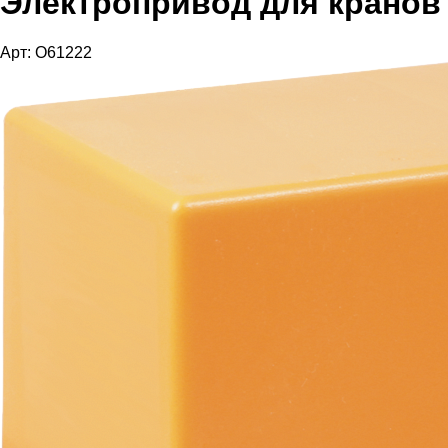
Электропривод для кранов
Арт: O61222