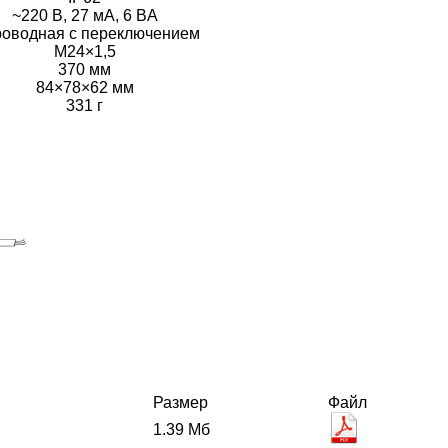
~220 В, 27 мА, 6 ВA
роводная с переключением
М24×1,5
370 мм
84×78×62 мм
331 г
Размер
Файл
1.39 Мб