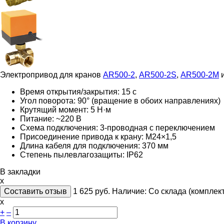
Электропривод для кранов
AR500-2
,
AR500-2S
,
AR500-2M
Время открытия/закрытия: 15 с
Угол поворота: 90° (вращение в обоих направлениях)
Крутящий момент: 5 Н·м
Питание: ~220 В
Схема подключения:
3-проводная c переключением
Присоединение привода к крану: М24×1,5
Длина кабеля для подключения: 370 мм
Степень пылевлагозащиты: IP62
В закладки
x
Составить отзыв
1 625
руб.
Наличие:
Со склада (комплект
х
+
–
В корзину