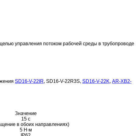
с целью управления потоком рабочей среды в трубопроводе
ожения
SD16-V-22IR
, SD16-V-22R3S,
SD16-V-22K
,
AR-XB2-
Значение
15 с
ащение в обоих направлениях)
5 Н∙м
IP62