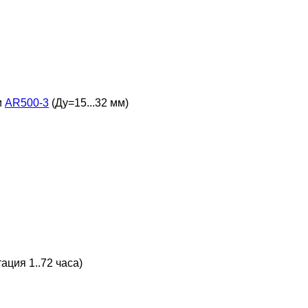
и
AR500-3
(Ду=15...32 мм)
ация 1..72 часа)