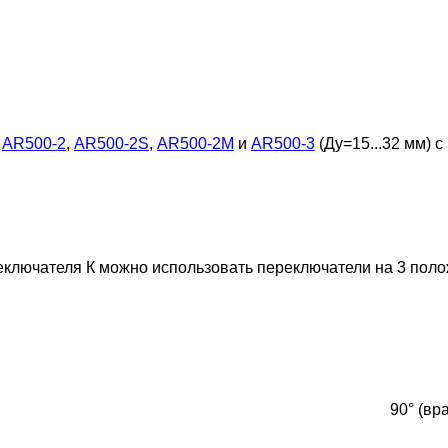
ы
AR500-2
,
AR500-2S
,
AR500-2M
и
AR500-3
(Ду=15...32 мм) 
еключателя К можно использовать переключатели на 3 пол
90° (вр