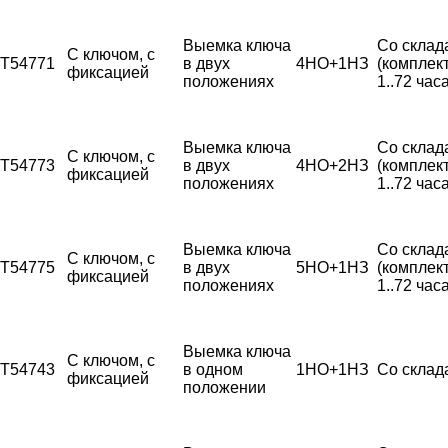
Выемка ключа
Со склад
С ключом, с
T54771
в двух
4НО+1НЗ
(комплек
фиксацией
положениях
1..72 часа
Выемка ключа
Со склад
С ключом, с
T54773
в двух
4НО+2НЗ
(комплек
фиксацией
положениях
1..72 часа
Выемка ключа
Со склад
С ключом, с
T54775
в двух
5НО+1НЗ
(комплек
фиксацией
положениях
1..72 часа
Выемка ключа
С ключом, с
T54743
в одном
1НО+1НЗ
Со склад
фиксацией
положении