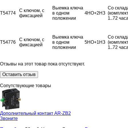
Выемка ключа
Со склад
С ключом, с
T54774
в одном
4НО+2НЗ
(комплек
фиксацией
положении
1..72 часа
Выемка ключа
Со склад
С ключом, с
T54776
в одном
5НО+1НЗ
(комплек
фиксацией
положении
1..72 часа
Отзывы на этот товар пока отсутствуют.
Оставить отзыв
Сопутствующие товары
Дополнительный контакт
AR-ZB2
Звоните