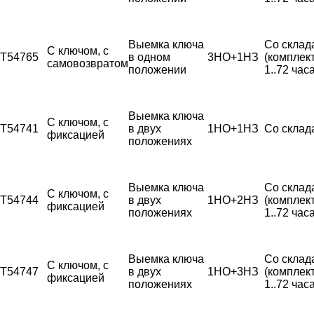
Выемка ключа
Со склад
С ключом, с
T54765
в одном
3НО+1НЗ
(комплек
самовозвратом
положении
1..72 часа
Выемка ключа
С ключом, с
T54741
в двух
1НО+1НЗ
Со склад
фиксацией
положениях
Выемка ключа
Со склад
С ключом, с
T54744
в двух
1НО+2НЗ
(комплек
фиксацией
положениях
1..72 часа
Выемка ключа
Со склад
С ключом, с
T54747
в двух
1НО+3НЗ
(комплек
фиксацией
положениях
1..72 часа