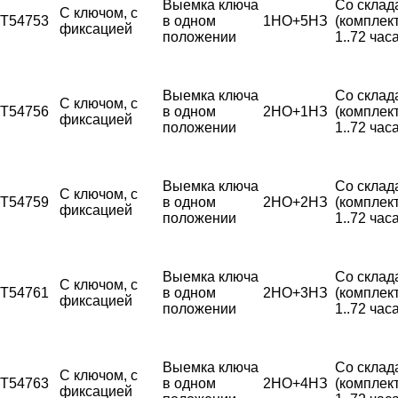
Выемка ключа
Со склад
С ключом, с
T54753
в одном
1НО+5НЗ
(комплек
фиксацией
положении
1..72 часа
Выемка ключа
Со склад
С ключом, с
T54756
в одном
2НО+1НЗ
(комплек
фиксацией
положении
1..72 часа
Выемка ключа
Со склад
С ключом, с
T54759
в одном
2НО+2НЗ
(комплек
фиксацией
положении
1..72 часа
Выемка ключа
Со склад
С ключом, с
T54761
в одном
2НО+3НЗ
(комплек
фиксацией
положении
1..72 часа
Выемка ключа
Со склад
С ключом, с
T54763
в одном
2НО+4НЗ
(комплек
фиксацией