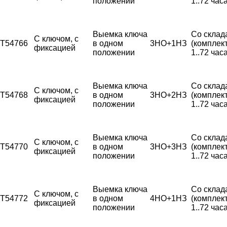
положении
1..72 часа
Выемка ключа
Со склад
С ключом, с
T54766
в одном
3НО+1НЗ
(комплек
фиксацией
положении
1..72 часа
Выемка ключа
Со склад
С ключом, с
T54768
в одном
3НО+2НЗ
(комплек
фиксацией
положении
1..72 часа
Выемка ключа
Со склад
С ключом, с
T54770
в одном
3НО+3НЗ
(комплек
фиксацией
положении
1..72 часа
Выемка ключа
Со склад
С ключом, с
T54772
в одном
4НО+1НЗ
(комплек
фиксацией
положении
1..72 часа