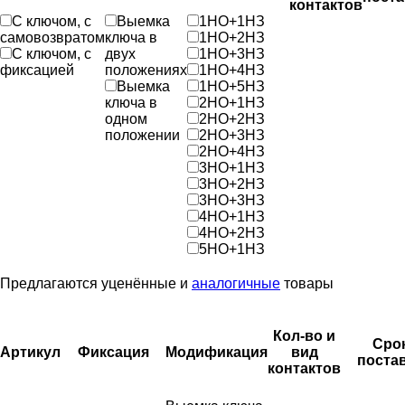
контактов
С ключом, с
Выемка
1НО+1НЗ
самовозвратом
ключа в
1НО+2НЗ
С ключом, с
двух
1НО+3НЗ
фиксацией
положениях
1НО+4НЗ
Выемка
1НО+5НЗ
ключа в
2НО+1НЗ
одном
2НО+2НЗ
положении
2НО+3НЗ
2НО+4НЗ
3НО+1НЗ
3НО+2НЗ
3НО+3НЗ
4НО+1НЗ
4НО+2НЗ
5НО+1НЗ
Предлагаются уценённые и
аналогичные
товары
Кол-во и
Сро
Артикул
Фиксация
Модификация
вид
поста
контактов