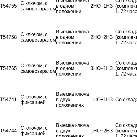
Выемка ключа
Со склад
С ключом, с
T54755
в одном
2НО+1НЗ
(комплек
самовозвратом
положении
1..72 часа
Выемка ключа
Со склад
С ключом, с
T54758
в одном
2НО+2НЗ
(комплек
самовозвратом
положении
1..72 часа
Выемка ключа
Со склад
С ключом, с
T54765
в одном
3НО+1НЗ
(комплек
самовозвратом
положении
1..72 часа
Выемка ключа
С ключом, с
T54741
в двух
1НО+1НЗ
Со склад
фиксацией
положениях
Выемка ключа
Со склад
С ключом, с
T54744
в двух
1НО+2НЗ
(комплек
фиксацией
положениях
1..72 часа