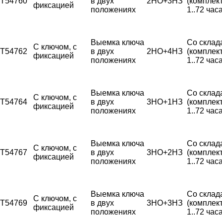
T54760
в двух
2НО+3НЗ
(комплек
фиксацией
положениях
1..72 часа
Выемка ключа
Со склад
С ключом, с
T54762
в двух
2НО+4НЗ
(комплек
фиксацией
положениях
1..72 часа
Выемка ключа
Со склад
С ключом, с
T54764
в двух
3НО+1НЗ
(комплек
фиксацией
положениях
1..72 часа
Выемка ключа
Со склад
С ключом, с
T54767
в двух
3НО+2НЗ
(комплек
фиксацией
положениях
1..72 часа
Выемка ключа
Со склад
С ключом, с
T54769
в двух
3НО+3НЗ
(комплек
фиксацией
положениях
1..72 часа