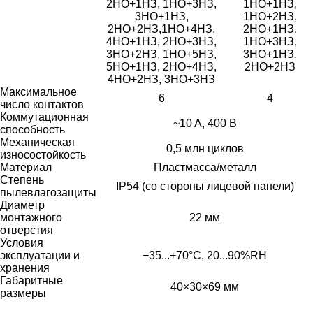
2НО+1НЗ, 1НО+3НЗ,
1НО+1НЗ,
3НО+1НЗ,
1НО+2НЗ,
2НО+2НЗ,1НО+4НЗ,
2НО+1НЗ,
4НО+1НЗ, 2НО+3НЗ,
1НО+3НЗ,
3НО+2НЗ, 1НО+5НЗ,
3НО+1НЗ,
5НО+1НЗ, 2НО+4НЗ,
2НО+2НЗ
4НО+2НЗ, 3НО+3НЗ
Максимальное
6
4
число контактов
Коммутационная
~10 A, 400 В
способность
Механическая
0,5 млн циклов
износостойкость
Материал
Пластмасса/металл
Степень
IP54 (со стороны лицевой панели)
пылевлагозащиты
Диаметр
монтажного
22 мм
отверстия
Условия
эксплуатации и
−35...+70°С, 20...90%RH
хранения
Габаритные
40×30×69 мм
размеры