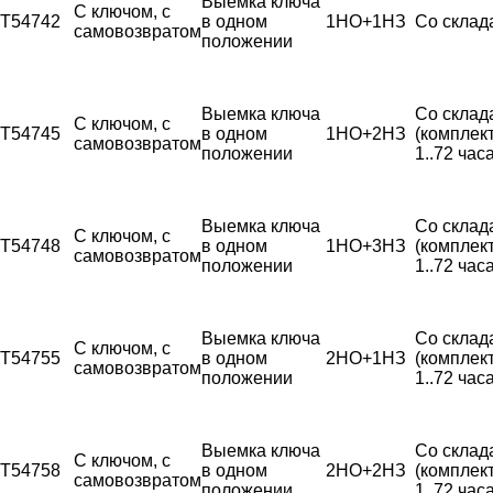
Выемка ключа
С ключом, с
T54742
в одном
1НО+1НЗ
Со склад
самовозвратом
положении
Выемка ключа
Со склад
С ключом, с
T54745
в одном
1НО+2НЗ
(комплек
самовозвратом
положении
1..72 часа
Выемка ключа
Со склад
С ключом, с
T54748
в одном
1НО+3НЗ
(комплек
самовозвратом
положении
1..72 часа
Выемка ключа
Со склад
С ключом, с
T54755
в одном
2НО+1НЗ
(комплек
самовозвратом
положении
1..72 часа
Выемка ключа
Со склад
С ключом, с
T54758
в одном
2НО+2НЗ
(комплек
самовозвратом
положении
1..72 часа