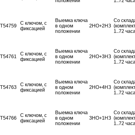
положении
1..72 часа
Выемка ключа
Со склад
С ключом, с
T54759
в одном
2НО+2НЗ
(комплек
фиксацией
положении
1..72 часа
Выемка ключа
Со склад
С ключом, с
T54761
в одном
2НО+3НЗ
(комплек
фиксацией
положении
1..72 часа
Выемка ключа
Со склад
С ключом, с
T54763
в одном
2НО+4НЗ
(комплек
фиксацией
положении
1..72 часа
Выемка ключа
Со склад
С ключом, с
T54766
в одном
3НО+1НЗ
(комплек
фиксацией
положении
1..72 часа