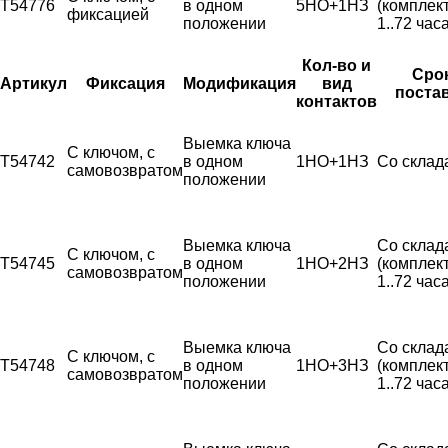
T54776
в одном
5НО+1НЗ
(комплек
фиксацией
положении
1..72 часа
Кол-во и
Сро
Артикул
Фиксация
Модификация
вид
поста
контактов
Выемка ключа
С ключом, с
T54742
в одном
1НО+1НЗ
Со склад
самовозвратом
положении
Выемка ключа
Со склад
С ключом, с
T54745
в одном
1НО+2НЗ
(комплек
самовозвратом
положении
1..72 часа
Выемка ключа
Со склад
С ключом, с
T54748
в одном
1НО+3НЗ
(комплек
самовозвратом
положении
1..72 часа