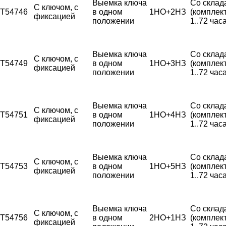
Выемка ключа
Со склад
С ключом, с
T54746
в одном
1НО+2НЗ
(комплек
фиксацией
положении
1..72 часа
Выемка ключа
Со склад
С ключом, с
T54749
в одном
1НО+3НЗ
(комплек
фиксацией
положении
1..72 часа
Выемка ключа
Со склад
С ключом, с
T54751
в одном
1НО+4НЗ
(комплек
фиксацией
положении
1..72 часа
Выемка ключа
Со склад
С ключом, с
T54753
в одном
1НО+5НЗ
(комплек
фиксацией
положении
1..72 часа
Выемка ключа
Со склад
С ключом, с
T54756
в одном
2НО+1НЗ
(комплек
фиксацией