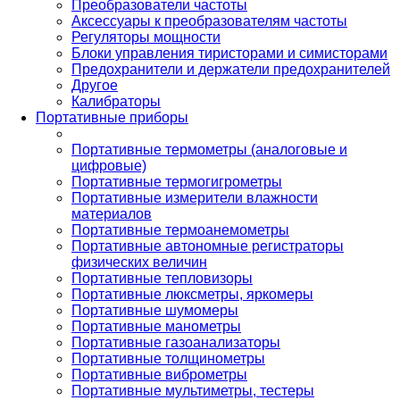
Преобразователи частоты
Аксессуары к преобразователям частоты
Регуляторы мощности
Блоки управления тиристорами и симисторами
Предохранители и держатели предохранителей
Другое
Калибраторы
Портативные приборы
Портативные термометры (аналоговые и
цифровые)
Портативные термогигрометры
Портативные измерители влажности
материалов
Портативные термоанемометры
Портативные автономные регистраторы
физических величин
Портативные тепловизоры
Портативные люксметры, яркомеры
Портативные шумомеры
Портативные манометры
Портативные газоанализаторы
Портативные толщинометры
Портативные виброметры
Портативные мультиметры, тестеры