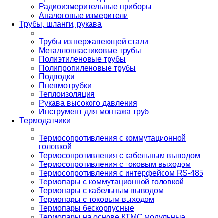
Радиоизмерительные приборы
Аналоговые измерители
Трубы, шланги, рукава
Трубы из нержавеющей стали
Металлопластиковые трубы
Полиэтиленовые трубы
Полипропиленовые трубы
Подводки
Пневмотрубки
Теплоизоляция
Рукава высокого давления
Инструмент для монтажа труб
Термодатчики
Термосопротивления с коммутационной
головкой
Термосопротивления с кабельным выводом
Термосопротивления с токовым выходом
Термосопротивления с интерфейсом RS-485
Термопары с коммутационной головкой
Термопары с кабельным выводом
Термопары с токовым выходом
Термопары бескорпусные
Термопары на основе КТМС модульные