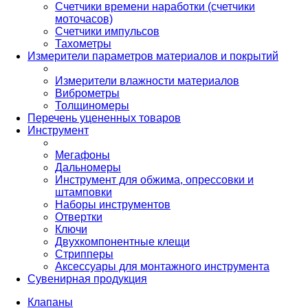
Счетчики времени наработки (счетчики
моточасов)
Счетчики импульсов
Тахометры
Измерители параметров материалов и покрытий
Измерители влажности материалов
Виброметры
Толщиномеры
Перечень уцененных товаров
Инструмент
Мегафоны
Дальномеры
Инструмент для обжима, опрессовки и
штамповки
Наборы инструментов
Отвертки
Ключи
Двухкомпонентные клещи
Стрипперы
Аксессуары для монтажного инструмента
Сувенирная продукция
Клапаны