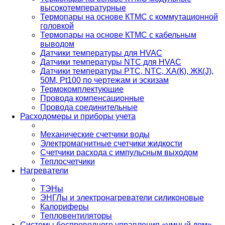
высокотемпературные
Термопары на основе КТМС с коммутационной
головкой
Термопары на основе КТМС с кабельным
выводом
Датчики температуры для HVAC
Датчики температуры NTC для HVAC
Датчики температуры PTС, NTC, ХА(К), ЖК(J),
50М, Pt100 по чертежам и эскизам
Термокомплектующие
Провода компенсационные
Провода соединительные
Расходомеры и приборы учета
Механические счетчики воды
Электромагнитные счетчики жидкости
Счетчики расхода с импульсным выходом
Теплосчетчики
Нагреватели
ТЭНы
ЭНГЛы и электронагреватели силиконовые
Калориферы
Тепловентиляторы
Системы беспроводного управления «умный дом»