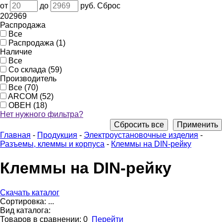
от
до
руб.
Сброс
20
2969
Распродажа
Все
Распродажа (1)
Наличие
Все
Со склада (59)
Производитель
Все (70)
ARCOM (52)
ОВЕН (18)
Нет нужного фильтра?
Сбросить все
Применить
Главная
-
Продукция
-
Электроустановочные изделия
-
Разъемы, клеммы и корпуса
-
Клеммы на DIN-рейку
Клеммы на DIN-рейку
Скачать каталог
Сортировка:
...
Вид каталога:
Товаров в сравнении:
0
Перейти