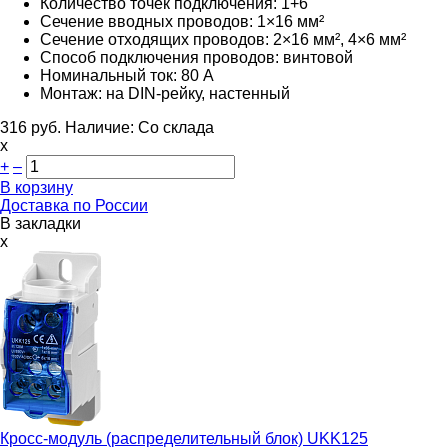
Количество точек подключения: 1+6
Сечение вводных проводов: 1×16 мм²
Сечение отходящих проводов: 2×16 мм², 4×6 мм²
Способ подключения проводов: винтовой
Номинальный ток: 80 А
Монтаж: на DIN-рейку, настенный
316
руб.
Наличие:
Со склада
х
+
–
В корзину
Доставка по России
В закладки
x
Кросс-модуль (распределительный блок)
UKK125