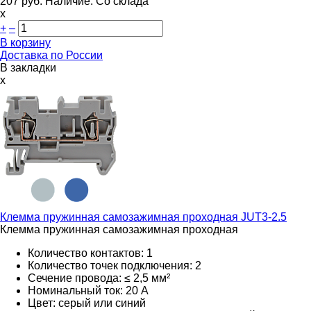
207
руб.
Наличие:
Со склада
х
+
–
В корзину
Доставка по России
В закладки
x
Клемма пружинная самозажимная проходная
JUT3-2.5
Клемма пружинная самозажимная проходная
Количество контактов: 1
Количество точек подключения: 2
Сечение провода: ≤ 2,5 мм²
Номинальный ток: 20 А
Цвет: серый или синий