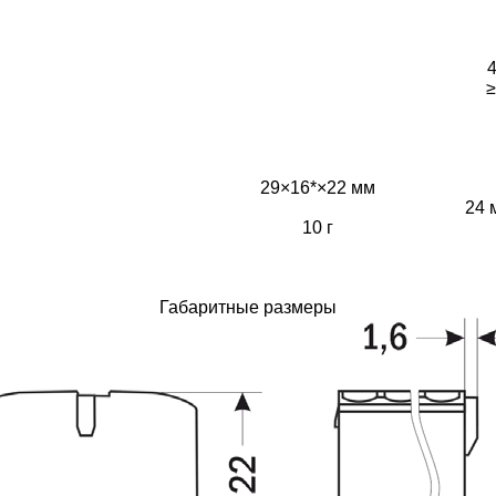
4
≥
29×16*×22 мм
24 
10 г
Габаритные размеры