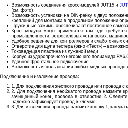
Возможность cоединения кросс-модулей JUT15 и
JUT
(см. фото)
Возможность установки на DIN-рейку в двух положен
креплений для монтажа в продольном положении опред
Пружинные зажимы обеспечивают постоянное самозаж
Кросс-модули могут применятся там, где требует
промышленности, ветросиловых установках, машино
Удобное решение для контроллеров и слаботочных си
Отверстие для щупа тестера (окно «Тест») – возможн
Токоведущая пластина из луженой меди
Корпус из ударопрочного негорючего полиамида PA6.6
Удобное фронтальное подключение
Возможность использования любых медных проводов 
Подключение и извлечение провода:
1. Для подключения жесткого провода или провода с 
2. Для подключения необжатого провода нажмите кр
зачищенный конец провода в отверстие 2. Следите
надежно зафиксирует провод в клемме.
3. Для извлечения провода нажмите кнопку 1, как указ