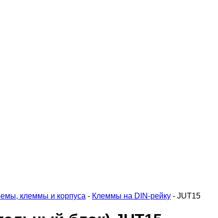
емы, клеммы и корпуса
-
Клеммы на DIN-рейку
-
JUT15