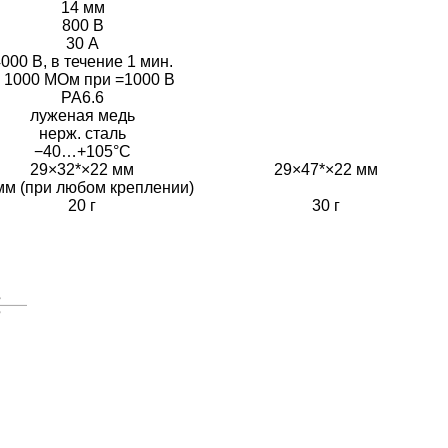
14 мм
800 В
30 А
000 В, в течение 1 мин.
 1000 МОм при =1000 В
PA6.6
луженая медь
нерж. сталь
−40…+105°C
29×32*×22 мм
29×47*×22 мм
мм (при любом креплении)
20 г
30 г