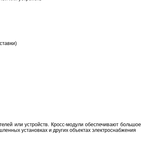
ставки)
телей или устройств. Кросс-модули обеспечивают большoе
шлeнных устaновках и других объектaх элeктроснабжения