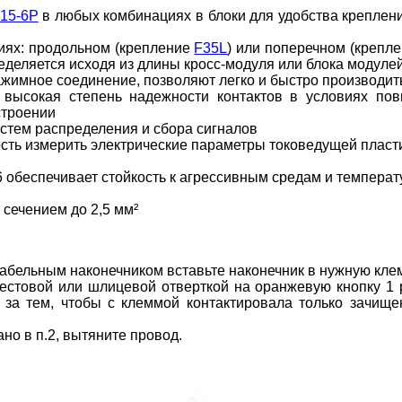
15-6P
в любых комбинациях в блоки для удобства креплени
иях: продольном (крепление
F35L
) или поперечном (крепл
еляется исходя из длины кросс-модуля или блока модулей 
имное соединение, позволяют легко и быстро производит
ся высокая степень надежности контактов в условиях 
строении
стем распределения и сбора сигналов
ость измерить электрические параметры токоведущей пласт
 обеспечивает стойкость к агрессивным средам и температ
сечением до 2,5 мм²
кабельным наконечником вставьте наконечник в нужную клем
естовой или шлицевой отверткой на оранжевую кнопку 1 
 за тем, чтобы с клеммой контактировала только зачище
ано в п.2, вытяните провод.