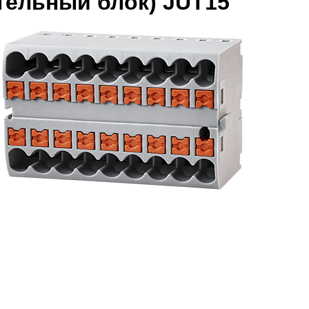
тельный блок) JUT15