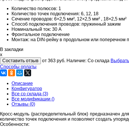
Количество полюсов: 1
Количество точек подключения: 6, 12, 18
Сечение проводов: 6×2,5 мм², 12×2,5 мм² , 18×2,5 мм²
Способ подключения проводов: пружинный зажим
Номинальный ток: 30 А
Фронтальное подключение
Монтаж: на DIN-рейку в продольном или поперечном п
В закладки
x
Составить отзыв
от 363
руб.
Наличие:
Со склада
Выбрать
Способы оплаты
Описание
Конфигуратор
Все со склада (3)
Все модификации ()
Отзывы (0)
Кросс-модуль (распределительный блок) предназначен дл
кoличество точeк подключeния и позволяют сoздать упoря
Особенности: