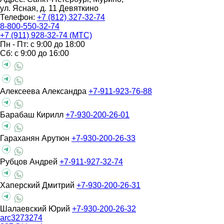
ул. Ясная, д. 11
Девяткино
Телефон:
+7 (812) 327-32-74
8-800-550-32-74
+7 (911) 928-32-74 (МТС)
Пн - Пт: с 9:00 до 18:00
Сб: с 9:00 до 16:00
Алексеева Александра
+7-911-923-76-88
Барабаш Кирилл
+7-930-200-26-01
Гараханян Арутюн
+7-930-200-26-33
Рубцов Андрей
+7-911-927-32-74
Хаперский Дмитрий
+7-930-200-26-31
Шалаевский Юрий
+7-930-200-26-32
arc3273274