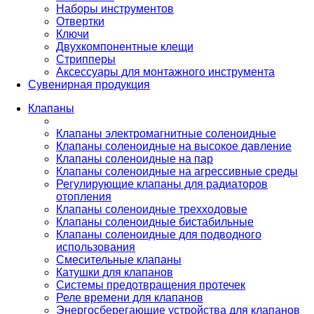
Наборы инструментов
Отвертки
Ключи
Двухкомпонентные клещи
Стрипперы
Аксессуары для монтажного инструмента
Сувенирная продукция
Клапаны
Клапаны электромагнитные соленоидные
Клапаны соленоидные на высокое давление
Клапаны соленоидные на пар
Клапаны соленоидные на агрессивные среды
Регулирующие клапаны для радиаторов
отопления
Клапаны соленоидные трехходовые
Клапаны соленоидные бистабильные
Клапаны соленоидные для подводного
использования
Смесительные клапаны
Катушки для клапанов
Системы предотвращения протечек
Реле времени для клапанов
Энергосберегающие устройства для клапанов