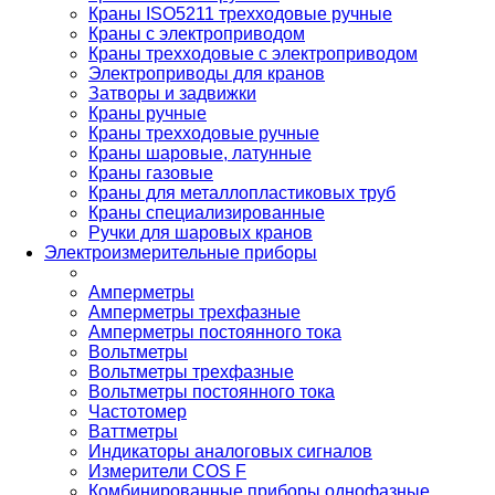
Краны ISO5211 трехходовые ручные
Краны с электроприводом
Краны трехходовые с электроприводом
Электроприводы для кранов
Затворы и задвижки
Краны ручные
Краны трехходовые ручные
Краны шаровые, латунные
Краны газовые
Краны для металлопластиковых труб
Краны специализированные
Ручки для шаровых кранов
Электроизмерительные приборы
Амперметры
Амперметры трехфазные
Амперметры постоянного тока
Вольтметры
Вольтметры трехфазные
Вольтметры постоянного тока
Частотомер
Ваттметры
Индикаторы аналоговых сигналов
Измерители COS F
Комбинированные приборы однофазные