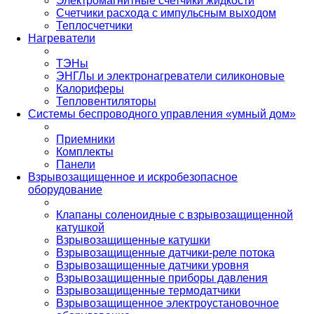
Электромагнитные счетчики жидкости
Счетчики расхода с импульсным выходом
Теплосчетчики
Нагреватели
ТЭНы
ЭНГЛы и электронагреватели силиконовые
Калориферы
Тепловентиляторы
Системы беспроводного управления «умный дом»
Приемники
Комплекты
Панели
Взрывозащищенное и искробезопасное
оборудование
Клапаны соленоидные с взрывозащищенной
катушкой
Взрывозащищенные катушки
Взрывозащищенные датчики-реле потока
Взрывозащищенные датчики уровня
Взрывозащищенные приборы давления
Взрывозащищенные термодатчики
Взрывозащищенное электроустановочное