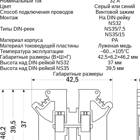
Номинальный ток
32 А
Цвет
Серый или синий
Способ подключения проводов
Винтовой зажим
Монтаж
На DIN-рейку
NS32
Типы DIN-реек
NS35/7,5
NS35/15
Материал корпуса
PA
Материал токоведущей пластины
Луженая медь
Температура эксплуатации
−60...+105°C
Габаритные размеры (В×Ш×Г)
42,5×6,2×46,2 мм
Высота над DIN-рейкой NS32
37 мм
Высота над DIN-рейкой NS35
39,5 мм
Габаритные размеры