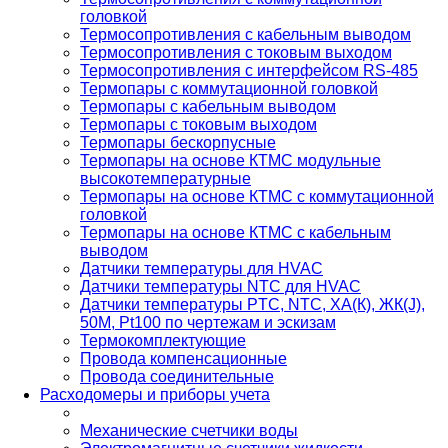
головкой
Термосопротивления с кабельным выводом
Термосопротивления с токовым выходом
Термосопротивления с интерфейсом RS-485
Термопары с коммутационной головкой
Термопары с кабельным выводом
Термопары с токовым выходом
Термопары бескорпусные
Термопары на основе КТМС модульные
высокотемпературные
Термопары на основе КТМС с коммутационной
головкой
Термопары на основе КТМС с кабельным
выводом
Датчики температуры для HVAC
Датчики температуры NTC для HVAC
Датчики температуры PTС, NTC, ХА(К), ЖК(J),
50М, Pt100 по чертежам и эскизам
Термокомплектующие
Провода компенсационные
Провода соединительные
Расходомеры и приборы учета
Механические счетчики воды