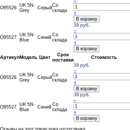
–
UK 5N-
Со
O95526
Серый
Grey
склада
+
В корзину
39 руб.
–
UK 5N-
Со
O95527
Синий
Blue
склада
+
В корзину
Срок
Артикул
Модель
Цвет
Стоимость
поставки
39 руб.
–
UK 5N-
Со
O95526
Серый
Grey
склада
+
В корзину
39 руб.
–
UK 5N-
Со
O95527
Синий
Blue
склада
+
В корзину
Отзывы на этот товар пока отсутствуют.