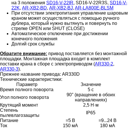
на 3 положения
SD16-V-22IR
, SD16-V-22R3S,
SD16-V-
22K
,
AR-XB2-BD
,
AR-XB2-BJ
,
AR-LA800E-BLSM
При отсутствии электропитания управление шаровым
краном может осуществляться с помощью ручного
дублера, который нужно вытянуть и повернуть по
стрелке OPEN или SHUT (CLOSE)
Автоматическое отключение при достижении
конечного положения
Долгий срок службы
Обратите внимание:
привод поставляется без монтажной
площадки. Монтажная площадка входит в комплект
поставки крана в сборе с электроприводом (
AR330-2
,
AR330-3
).
Прежнее название привода: AR330D
Технические характеристики:
Параметр
Значение
Время полного поворота
5 с
90° (вращение в обоих
Угол полного поворота
направлениях)
Крутящий момент
2,5 Н·м
Степень
IP65
пылевлагозащиты
Питание
=5 В
=9...24 В
Ток
150 мА
180 мА