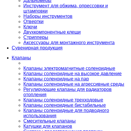
Дальномеры
Инструмент для обжима, опрессовки и
штамповки
Наборы инструментов
Отвертки
Ключи
Двухкомпонентные клещи
Стрипперы
Аксессуары для монтажного инструмента
Сувенирная продукция
Клапаны
Клапаны электромагнитные соленоидные
Клапаны соленоидные на высокое давление
Клапаны соленоидные на пар
Клапаны соленоидные на агрессивные среды
Регулирующие клапаны для радиаторов
отопления
Клапаны соленоидные трехходовые
Клапаны соленоидные бистабильные
Клапаны соленоидные для подводного
использования
Смесительные клапаны
Катушки для клапанов