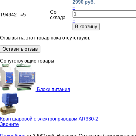
2990 руб.
–
Со
T94942
=5
склада
+
В корзину
Отзывы на этот товар пока отсутствуют.
Оставить отзыв
Сопутствующие товары
Блоки питания
Кран шаровой с электроприводом
AR330-2
Звоните
Подробнее
от 3 682
руб.
Наличие:
Со склада (комплектация