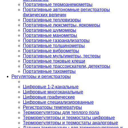
Портативные термоанемометры
Портативные автономные регистраторы
физических величин
Портативные тепловизоры
Портативные люксметры, яркомеры
Портативные шумомеры
Портативные манометры
Портативные газоанализаторы
Портативные толщинометры
Портативные виброметры
Портативные мультиметры, тестеры
Портативные токовые клещи
Портативные трассоискатели, детекторы
Портативные тахометры
Регуляторы и регистраторы
Цифровые 1-2-канальные
Цифровые многоканальные
Цифровые графические
Цифровые специализированные
Регистраторы температуры
Терморегуляторы для теплого пола
Терморегуляторы и термостаты цифровые
Терморегуляторы и термостаты аналоговые
Датчики температуры для терморегуляторов и