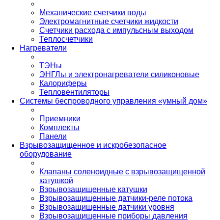
Механические счетчики воды
Электромагнитные счетчики жидкости
Счетчики расхода с импульсным выходом
Теплосчетчики
Нагреватели
ТЭНы
ЭНГЛы и электронагреватели силиконовые
Калориферы
Тепловентиляторы
Системы беспроводного управления «умный дом»
Приемники
Комплекты
Панели
Взрывозащищенное и искробезопасное
оборудование
Клапаны соленоидные с взрывозащищенной
катушкой
Взрывозащищенные катушки
Взрывозащищенные датчики-реле потока
Взрывозащищенные датчики уровня
Взрывозащищенные приборы давления