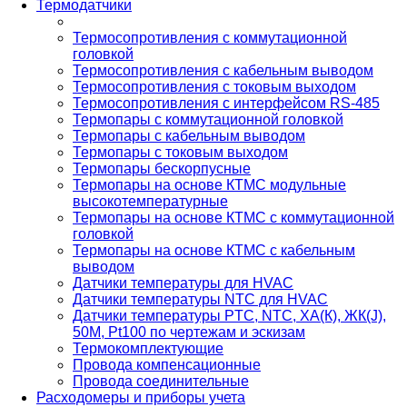
Термодатчики
Термосопротивления с коммутационной
головкой
Термосопротивления с кабельным выводом
Термосопротивления с токовым выходом
Термосопротивления с интерфейсом RS-485
Термопары с коммутационной головкой
Термопары с кабельным выводом
Термопары с токовым выходом
Термопары бескорпусные
Термопары на основе КТМС модульные
высокотемпературные
Термопары на основе КТМС с коммутационной
головкой
Термопары на основе КТМС с кабельным
выводом
Датчики температуры для HVAC
Датчики температуры NTC для HVAC
Датчики температуры PTС, NTC, ХА(К), ЖК(J),
50М, Pt100 по чертежам и эскизам
Термокомплектующие
Провода компенсационные
Провода соединительные
Расходомеры и приборы учета