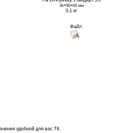
×
×
36
90
65 мм
0,1 кг
Файл
ачения удобной для вас ТК.