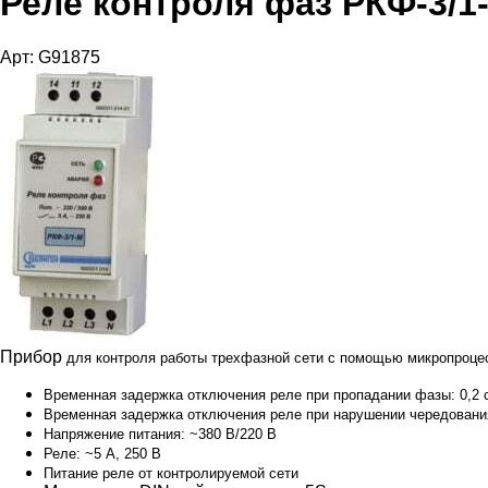
Реле контроля фаз РКФ-3/1
Арт: G91875
Прибор
для контроля работы трехфазной сети с помощью микропроцес
Временная задержка отключения реле при пропадании фазы:
0,2 
Временная задержка отключения реле при нарушении чередован
Напряжение питания:
~
380
В/220
В
Реле:
~5
A
, 250
В
Питание реле от контролируемой сети