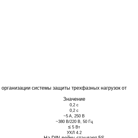
 организации системы защиты трехфазных нагрузок от
Значение
0,2 с
0,2 с
~5
A
, 250
В
~
380 В/220
В
,
50
Гц
≤
5
Вт
УХЛ 4.2
На DIN-рейку, стандарт 5S