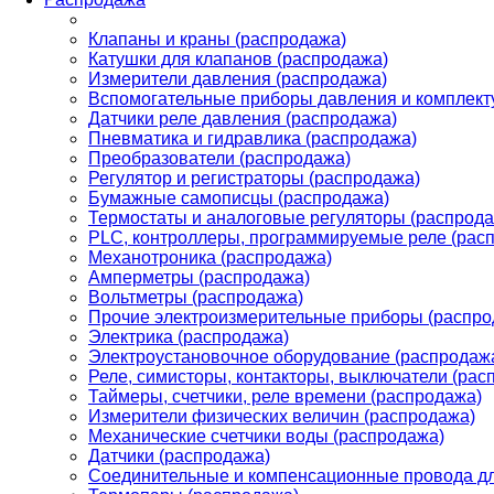
Клапаны и краны (распродажа)
Катушки для клапанов (распродажа)
Измерители давления (распродажа)
Вспомогательные приборы давления и комплект
Датчики реле давления (распродажа)
Пневматика и гидравлика (распродажа)
Преобразователи (распродажа)
Регулятор и регистраторы (распродажа)
Бумажные самописцы (распродажа)
Термостаты и аналоговые регуляторы (распрода
PLС, контроллеры, программируемые реле (рас
Механотроника (распродажа)
Амперметры (распродажа)
Вольтметры (распродажа)
Прочие электроизмерительные приборы (распро
Электрика (распродажа)
Электроустановочное оборудование (распродаж
Реле, симисторы, контакторы, выключатели (рас
Таймеры, счетчики, реле времени (распродажа)
Измерители физических величин (распродажа)
Механические счетчики воды (распродажа)
Датчики (распродажа)
Соединительные и компенсационные провода дл