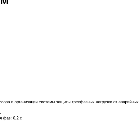
-М
сора и организации системы защиты трехфазных нагрузок от аварийных
с
ия фаз:
0,2 с