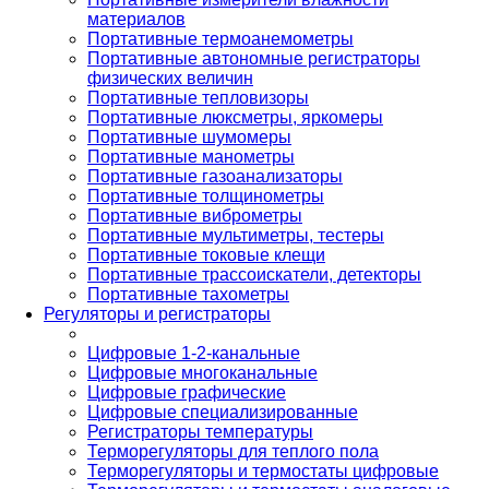
материалов
Портативные термоанемометры
Портативные автономные регистраторы
физических величин
Портативные тепловизоры
Портативные люксметры, яркомеры
Портативные шумомеры
Портативные манометры
Портативные газоанализаторы
Портативные толщинометры
Портативные виброметры
Портативные мультиметры, тестеры
Портативные токовые клещи
Портативные трассоискатели, детекторы
Портативные тахометры
Регуляторы и регистраторы
Цифровые 1-2-канальные
Цифровые многоканальные
Цифровые графические
Цифровые специализированные
Регистраторы температуры
Терморегуляторы для теплого пола
Терморегуляторы и термостаты цифровые