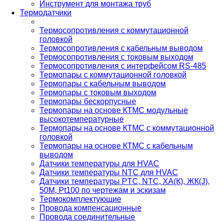
Инструмент для монтажа труб
Термодатчики
Термосопротивления с коммутационной
головкой
Термосопротивления с кабельным выводом
Термосопротивления с токовым выходом
Термосопротивления с интерфейсом RS-485
Термопары с коммутационной головкой
Термопары с кабельным выводом
Термопары с токовым выходом
Термопары бескорпусные
Термопары на основе КТМС модульные
высокотемпературные
Термопары на основе КТМС с коммутационной
головкой
Термопары на основе КТМС с кабельным
выводом
Датчики температуры для HVAC
Датчики температуры NTC для HVAC
Датчики температуры PTС, NTC, ХА(К), ЖК(J),
50М, Pt100 по чертежам и эскизам
Термокомплектующие
Провода компенсационные
Провода соединительные