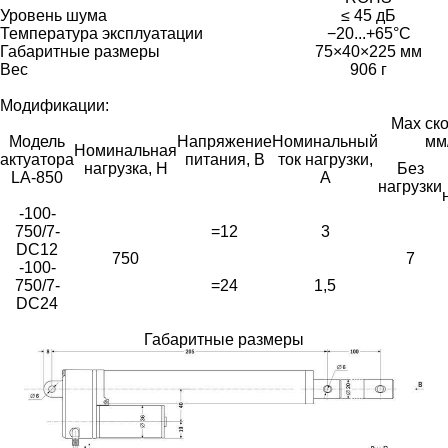
Уровень шума
≤ 45 дБ
Температура эксплуатации
−20...+65°C
Габаритные размеры
75×40×225 мм
Вес
906 г
Модификации:
Max ско
Модель
Напряжение
Номинальный
мм
Номинальная
актуатора
питания, В
ток нагрузки,
нагрузка, Н
Без
LA-850
А
нагрузки
-100-
750/7-
=12
3
DC12
750
7
-100-
750/7-
=24
1,5
DC24
Габаритные размеры