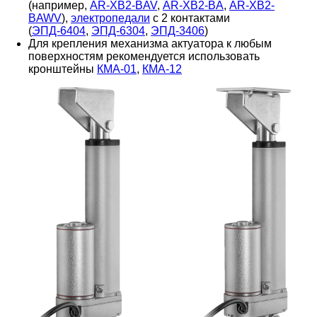
(например,
AR-XB2-BAV
,
AR-XB2-BA
,
AR-XB2-
BAWV
),
электропедали
с 2 контактами
(
ЭПД-6404
,
ЭПД-6304
,
ЭПД-3406
)
Для крепления механизма актуатора к любым
поверхностям рекомендуется использовать
кронштейны
КМА-01
,
КМА-12