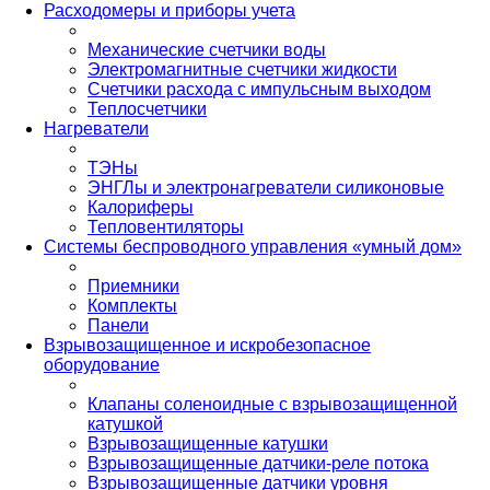
Расходомеры и приборы учета
Механические счетчики воды
Электромагнитные счетчики жидкости
Счетчики расхода с импульсным выходом
Теплосчетчики
Нагреватели
ТЭНы
ЭНГЛы и электронагреватели силиконовые
Калориферы
Тепловентиляторы
Системы беспроводного управления «умный дом»
Приемники
Комплекты
Панели
Взрывозащищенное и искробезопасное
оборудование
Клапаны соленоидные с взрывозащищенной
катушкой
Взрывозащищенные катушки
Взрывозащищенные датчики-реле потока
Взрывозащищенные датчики уровня