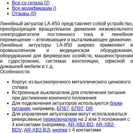
Все со склада (2)
Все модификации ()
Отзывы (0)
Линейный актуатор LA-850 представляет собой устройство,
преобразующее вращательное движение низковольтного
электродвигателя постоянного тока в линейное
перемещение – втягивающее и выталкивающее движение.
Линейные актуаторы LA-850 широко применяют в
промышленном и медицинском оборудовании,
оборудовании для фермерских хозяйств, машиностроении
и судостроении, системах вентиляции, офисной и
домашней мебели и т. д.
Особенности:
Корпус из высокопрочного металлического цинкового
сплава
Встроенные выключатели для отключения питания
при достижении конечного положения
Для подключения актуаторов используются
блоки
питания
, например,
БП67
,
БП97
,
DR
Для управления актуаторами могут использоваться
реверсивные
переключатели
на 2 или 3 положения с
4 контактами (например,
AR-XB2-BD
,
AR-XB2-
BDV
,
AR-XB2-BJ
),
кнопки
с 4 контактами