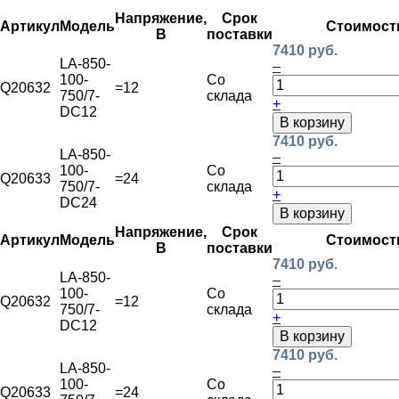
Напряжение,
Срок
Артикул
Модель
Стоимост
В
поставки
7410 руб.
LA-850-
–
100-
Со
Q20632
=12
750/7-
склада
+
DC12
В корзину
7410 руб.
LA-850-
–
100-
Со
Q20633
=24
750/7-
склада
+
DC24
В корзину
Напряжение,
Срок
Артикул
Модель
Стоимост
В
поставки
7410 руб.
LA-850-
–
100-
Со
Q20632
=12
750/7-
склада
+
DC12
В корзину
7410 руб.
LA-850-
–
100-
Со
Q20633
=24