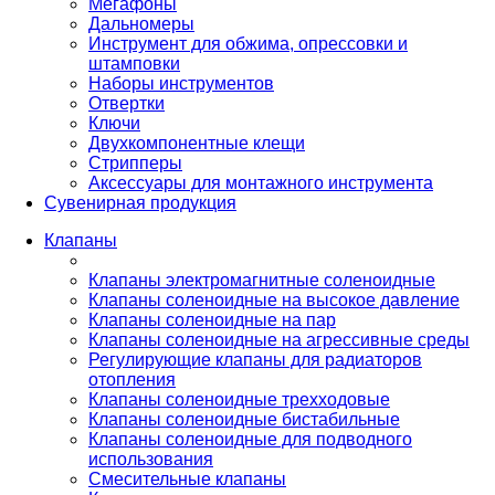
Мегафоны
Дальномеры
Инструмент для обжима, опрессовки и
штамповки
Наборы инструментов
Отвертки
Ключи
Двухкомпонентные клещи
Стрипперы
Аксессуары для монтажного инструмента
Сувенирная продукция
Клапаны
Клапаны электромагнитные соленоидные
Клапаны соленоидные на высокое давление
Клапаны соленоидные на пар
Клапаны соленоидные на агрессивные среды
Регулирующие клапаны для радиаторов
отопления
Клапаны соленоидные трехходовые
Клапаны соленоидные бистабильные
Клапаны соленоидные для подводного
использования
Смесительные клапаны