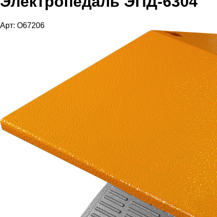
Электропедаль ЭПД-6304
Арт: O67206