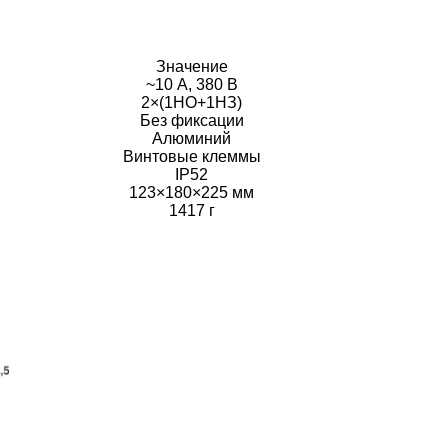
Значение
~10 А, 380 В
2×(1НО+1НЗ)
Без фиксации
Алюминий
Винтовые клеммы
IP52
123×180×225 мм
1417 г