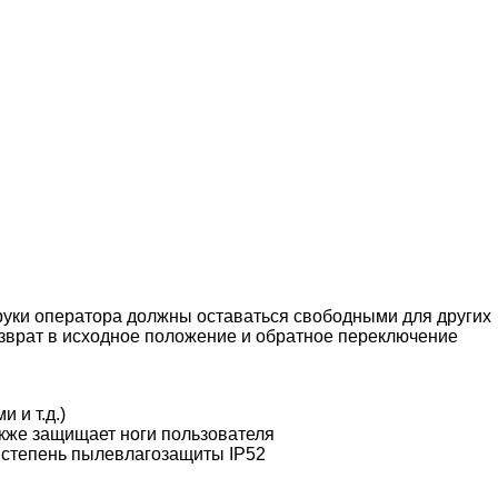
руки оператора должны оставаться свободными для других
озврат в исходное положение и обратное переключение
 и т.д.)
акже защищает ноги пользователя
 степень пылевлагозащиты IP52