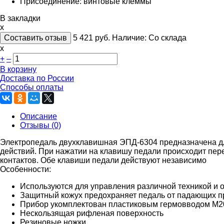
Присоединение: винтовые клеммы
В закладки
x
Составить отзыв
5 421
руб.
Наличие:
Со склада
х
+
–
В корзину
Доставка по России
Способы оплаты
Описание
Отзывы (0)
Электропедаль двухклавишная ЭПД-6304 предназначена дл
действий. При нажатии на клавишу педали происходит пер
контактов. Обе клавиши педали действуют независимо
Особенности:
Используются для управления различной техникой и о
Защитный кожух предохраняет педаль от падающих пр
Прибор укомплектован пластиковым гермовводом M20×
Нескользящая рифленая поверхность
Резиновые ножки