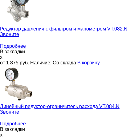
Редуктор давления с фильтром и манометром
VT.082.N
Звоните
Подробнее
В закладки
x
от 1 875
руб.
Наличие:
Со склада
В корзину
Линейный редуктор-ограничитель расхода
VT.084.N
Звоните
Подробнее
В закладки
x