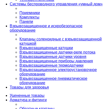
Системы беспроводного управления «умный дом»
Приемники
Комплекты
Панели
Взрывозащищенное и искробезопасное
оборудование
Клапаны соленоидные с взрывозащищенной
катушкой
Взрывозащищенные катушки
Взрывозащищенные датчики-реле потока
Взрывозащищенные датчики уровня
Взрывозащищенные приборы давления
Взрывозащищенные термодатчики
Взрывозащищенное электроустановочное
оборудование
Взрывозащищенное пневматическое
оборудование
Товары для здоровья
Уцененные товары
Арматура и фитинги
Обратные клапаны