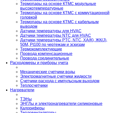
Термопары на основе КТМС модульные
высокотемпературные
Термопары на основе КТМС с коммутационной
головкой
Термопары на основе КТМС с кабельным
выводом
Датчики температуры для HVAC
Датчики температуры NTC для HVAC
Датчики температуры PTС, NTC, ХА(К), ЖК(J),
50М, Pt100 по чертежам и эскизам
Термокомплектующие
Провода компенсационные
Провода соединительные
Расходомеры и приборы учета
Механические счетчики воды
Электромагнитные счетчики жидкости
Счетчики расхода с импульсным выходом
Теплосчетчики
Нагреватели
ТЭНы
ЭНГЛы и электронагреватели силиконовые
Калориферы
Тепловентиляторы