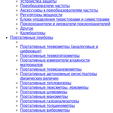
Устройства защиты
Преобразователи частоты
Аксессуары к преобразователям частоты
Регуляторы мощности
Блоки управления тиристорами и симисторами
Предохранители и держатели предохранителей
Другое
Калибраторы
Портативные приборы
Портативные термометры (аналоговые и
цифровые)
Портативные термогигрометры
Портативные измерители влажности
материалов
Портативные термоанемометры
Портативные автономные регистраторы
физических величин
Портативные тепловизоры
Портативные люксметры, яркомеры
Портативные шумомеры
Портативные манометры
Портативные газоанализаторы
Портативные толщинометры
Портативные виброметры