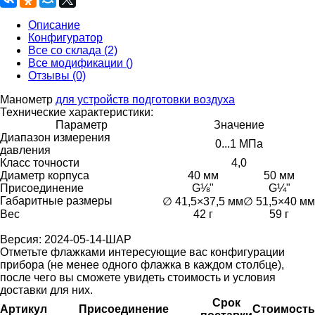
Описание
Конфигуратор
Все со склада (2)
Все модификации ()
Отзывы (0)
Манометр
для устройств подготовки воздуха
Технические характеристики:
Параметр
Значение
Диапазон измерения
0...1 МПа
давления
Класс точности
4,0
Диаметр корпуса
40 мм
50 мм
Присоединение
G⅛"
G¼"
Габаритные размеры
∅ 41,5×37,5 мм
∅ 51,5×40 мм
Вес
42 г
59 г
Версия: 2024-05-14-ШАР
Отметьте флажками интересующие вас конфигурации
прибора (не менее одного флажка в каждом столбце),
после чего вы сможете увидеть стоимость и условия
доставки для них.
Срок
Артикул
Присоединение
Стоимость