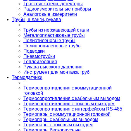
Трассоискатели, детекторы
Радиоизмерительные приборы
Аналоговые измерители
Трубы, шланги, рукава
Трубы из нержавеющей стали
Металлопластиковые трубы
Полиэтиленовые трубы
Полипропиленовые трубы
Подводки
Пневмотрубки
Теплоизоляция
Рукава высокого давления
Инструмент для монтажа труб
Термодатчики
Термосопротивления с коммутационной
головкой
Термосопротивления с кабельным выводом
Термосопротивления с токовым выходом
Термосопротивления с интерфейсом RS-485
Термопары с коммутационной головкой
Термопары с кабельным выводом
Термопары с токовым выходом
Термопары бескорпусные