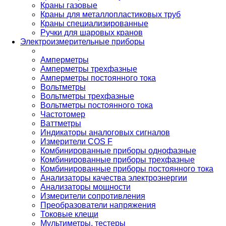
Краны газовые
Краны для металлопластиковых труб
Краны специализированные
Ручки для шаровых кранов
Электроизмерительные приборы
Амперметры
Амперметры трехфазные
Амперметры постоянного тока
Вольтметры
Вольтметры трехфазные
Вольтметры постоянного тока
Частотомер
Ваттметры
Индикаторы аналоговых сигналов
Измерители COS F
Комбинированные приборы однофазные
Комбинированные приборы трехфазные
Комбинированные приборы постоянного тока
Анализаторы качества электроэнергии
Анализаторы мощности
Измерители сопротивления
Преобразователи напряжения
Токовые клещи
Мультиметры, тестеры