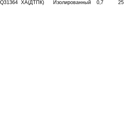
Q31364
ХА(ДТПК)
Изолированный
0,7
25