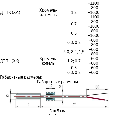
+1100
+800
Хромель-
ДТПК (ХА)
1,2
+1000
алюмель
+1100
+800
0,7
+1000
+800
0,5
+1000
+600
0,3; 0,2
+800
+600
5,0; 3,2; 1,5
+800
Хромель-
+600
ДТПL (ХК)
1,2; 0,7
копель
+800
0,5
+600
0,3; 0,2
+600
Габаритные размеры:
Габаритные размеры
D = 5 мм