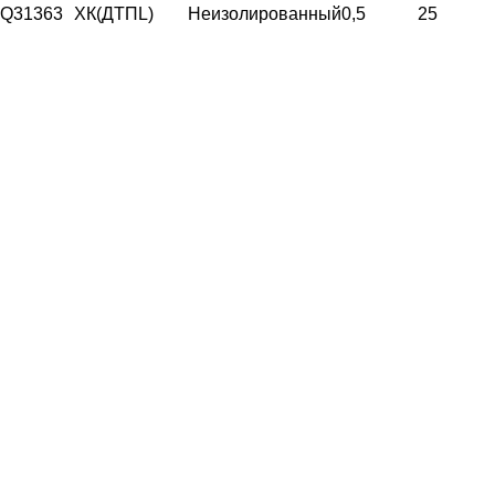
Q31363
ХК(ДТПL)
Неизолированный
0,5
25