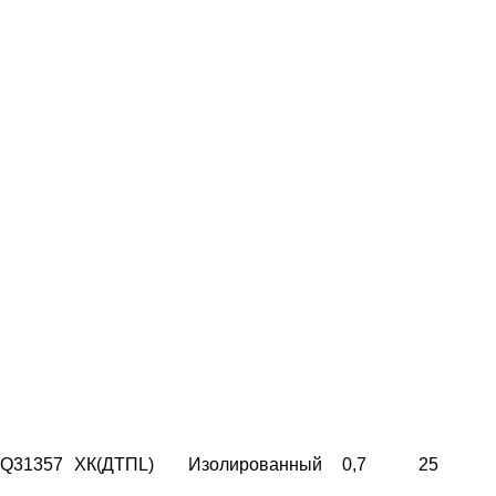
Q31357
ХК(ДТПL)
Изолированный
0,7
25