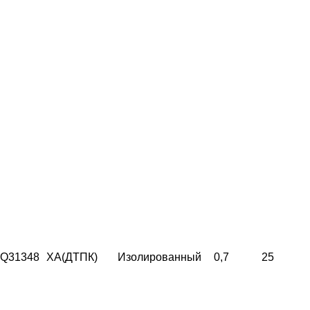
Q31348
ХА(ДТПК)
Изолированный
0,7
25