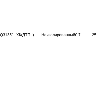
Q31351
ХК(ДТПL)
Неизолированный
0,7
25