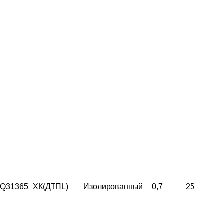
Q31365
ХК(ДТПL)
Изолированный
0,7
25