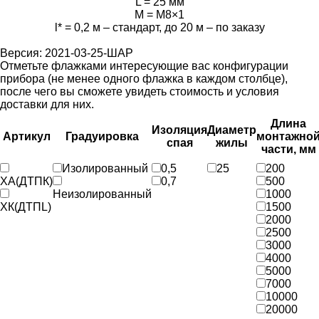
L = 25 мм
М = М8×1
l* = 0,2 м – стандарт, до 20 м – по заказу
Версия: 2021-03-25-ШАР
Отметьте флажками интересующие вас конфигурации
прибора (не менее одного флажка в каждом столбце),
после чего вы сможете увидеть стоимость и условия
доставки для них.
Длина
Изоляция
Диаметр
Артикул
Градуировка
монтажно
спая
жилы
части, мм
Изолированный
0,5
25
200
ХА(ДТПК)
0,7
500
Неизолированный
1000
ХК(ДТПL)
1500
2000
2500
3000
4000
5000
7000
10000
20000