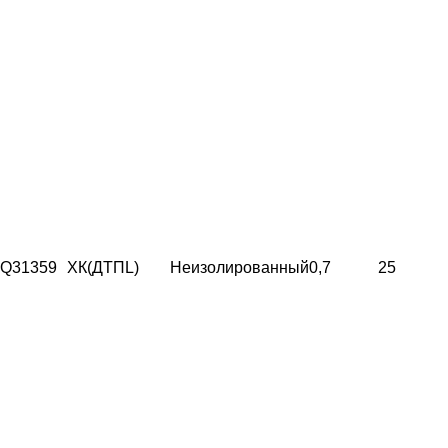
Q31359
ХК(ДТПL)
Неизолированный
0,7
25