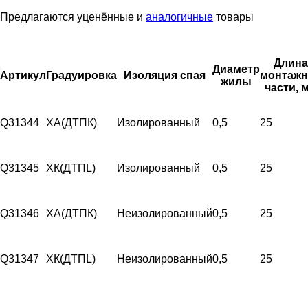
Предлагаются уценённые и
аналогичные
товары
Длина
Диаметр
Артикул
Градуировка
Изоляция спая
монтажн
жилы
части, 
Q31344
ХА(ДТПК)
Изолированный
0,5
25
Q31345
ХК(ДТПL)
Изолированный
0,5
25
Q31346
ХА(ДТПК)
Неизолированный
0,5
25
Q31347
ХК(ДТПL)
Неизолированный
0,5
25