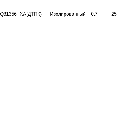
Q31356
ХА(ДТПК)
Изолированный
0,7
25