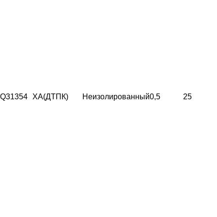
Q31354
ХА(ДТПК)
Неизолированный
0,5
25