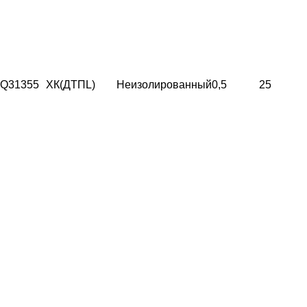
Q31355
ХК(ДТПL)
Неизолированный
0,5
25