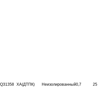
Q31358
ХА(ДТПК)
Неизолированный
0,7
25