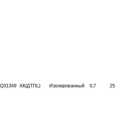
Q31349
ХК(ДТПL)
Изолированный
0,7
25