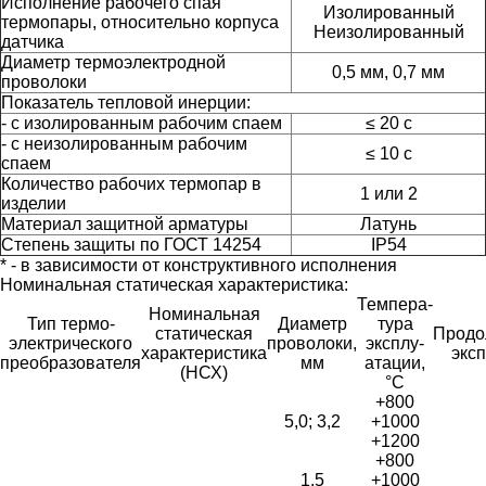
Исполнение рабочего спая
Изолированный
термопары, относительно корпуса
Неизолированный
датчика
Диаметр термоэлектродной
0,5 мм, 0,7 мм
проволоки
Показатель тепловой инерции:
- с изолированным рабочим спаем
≤ 20 с
- с неизолированным рабочим
≤ 10 с
спаем
Количество рабочих термопар в
1 или 2
изделии
Материал защитной арматуры
Латунь
Степень защиты по ГОСТ 14254
IP54
* - в зависимости от конструктивного исполнения
Номинальная статическая характе­ристика:
Темпера­
Номинальная
Тип термо­
Диаметр
тура
статическая
Продо
электри­ческого
проволоки,
эксплу­
характеристика
эксп
преобразователя
мм
атации,
(НСХ)
°С
+800
5,0; 3,2
+1000
+1200
+800
1,5
+1000