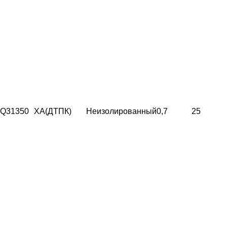
Q31350
ХА(ДТПК)
Неизолированный
0,7
25