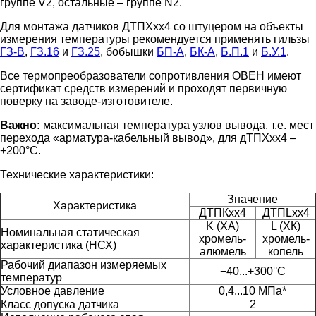
группе V2, остальные – группе N2.
Для монтажа датчиков ДТПХхх4 со штуцером на объекты
измерения температуры рекомендуется применять гильзы
ГЗ-В
,
ГЗ.16
и
ГЗ.25
, бобышки
БП-А
,
БК-А
,
Б.П.1
и
Б.У.1
.
Все термопреобразователи сопротивления ОВЕН имеют
сертификат средств измерений и проходят первичную
поверку на заводе-изготовителе.
Важно:
максимальная температура узлов вывода, т.е. мест
перехода «арматура-кабельный вывод», для дТПХхх4 –
+200°С.
Технические характеристики:
Значение
Характеристика
ДТПКхх4
ДТПLхх4
K (ХА)
L (ХК)
Номинальная статическая
хромель-
хромель-
характеристика (НСХ)
алюмель
копель
Рабочий диапазон измеряемых
−40...+300°С
температур
Условное давление
0,4...10 МПа*
Класс допуска датчика
2