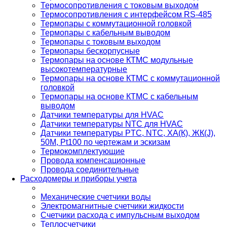
Термосопротивления с токовым выходом
Термосопротивления с интерфейсом RS-485
Термопары с коммутационной головкой
Термопары с кабельным выводом
Термопары с токовым выходом
Термопары бескорпусные
Термопары на основе КТМС модульные
высокотемпературные
Термопары на основе КТМС с коммутационной
головкой
Термопары на основе КТМС с кабельным
выводом
Датчики температуры для HVAC
Датчики температуры NTC для HVAC
Датчики температуры PTС, NTC, ХА(К), ЖК(J),
50М, Pt100 по чертежам и эскизам
Термокомплектующие
Провода компенсационные
Провода соединительные
Расходомеры и приборы учета
Механические счетчики воды
Электромагнитные счетчики жидкости
Счетчики расхода с импульсным выходом
Теплосчетчики