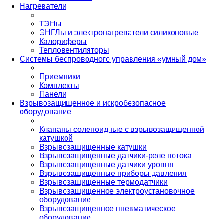
Нагреватели
ТЭНы
ЭНГЛы и электронагреватели силиконовые
Калориферы
Тепловентиляторы
Системы беспроводного управления «умный дом»
Приемники
Комплекты
Панели
Взрывозащищенное и искробезопасное
оборудование
Клапаны соленоидные с взрывозащищенной
катушкой
Взрывозащищенные катушки
Взрывозащищенные датчики-реле потока
Взрывозащищенные датчики уровня
Взрывозащищенные приборы давления
Взрывозащищенные термодатчики
Взрывозащищенное электроустановочное
оборудование
Взрывозащищенное пневматическое
оборудование