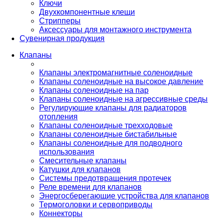
Ключи
Двухкомпонентные клещи
Стрипперы
Аксессуары для монтажного инструмента
Сувенирная продукция
Клапаны
Клапаны электромагнитные соленоидные
Клапаны соленоидные на высокое давление
Клапаны соленоидные на пар
Клапаны соленоидные на агрессивные среды
Регулирующие клапаны для радиаторов
отопления
Клапаны соленоидные трехходовые
Клапаны соленоидные бистабильные
Клапаны соленоидные для подводного
использования
Смесительные клапаны
Катушки для клапанов
Системы предотвращения протечек
Реле времени для клапанов
Энергосберегающие устройства для клапанов
Термоголовки и сервоприводы
Коннекторы