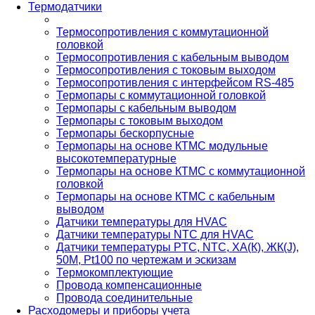
Термодатчики
Термосопротивления с коммутационной
головкой
Термосопротивления с кабельным выводом
Термосопротивления с токовым выходом
Термосопротивления с интерфейсом RS-485
Термопары с коммутационной головкой
Термопары с кабельным выводом
Термопары с токовым выходом
Термопары бескорпусные
Термопары на основе КТМС модульные
высокотемпературные
Термопары на основе КТМС с коммутационной
головкой
Термопары на основе КТМС с кабельным
выводом
Датчики температуры для HVAC
Датчики температуры NTC для HVAC
Датчики температуры PTС, NTC, ХА(К), ЖК(J),
50М, Pt100 по чертежам и эскизам
Термокомплектующие
Провода компенсационные
Провода соединительные
Расходомеры и приборы учета