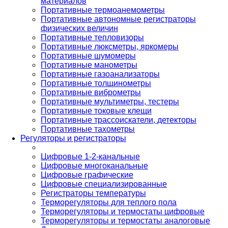
материалов
Портативные термоанемометры
Портативные автономные регистраторы
физических величин
Портативные тепловизоры
Портативные люксметры, яркомеры
Портативные шумомеры
Портативные манометры
Портативные газоанализаторы
Портативные толщинометры
Портативные виброметры
Портативные мультиметры, тестеры
Портативные токовые клещи
Портативные трассоискатели, детекторы
Портативные тахометры
Регуляторы и регистраторы
Цифровые 1-2-канальные
Цифровые многоканальные
Цифровые графические
Цифровые специализированные
Регистраторы температуры
Терморегуляторы для теплого пола
Терморегуляторы и термостаты цифровые
Терморегуляторы и термостаты аналоговые