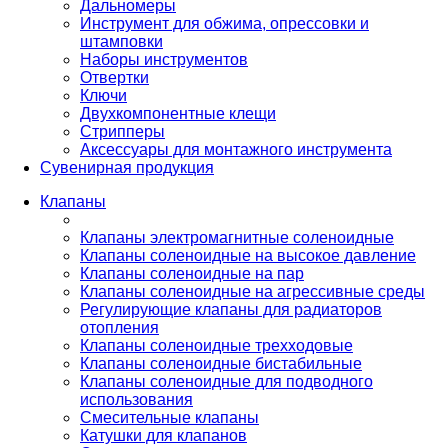
Дальномеры
Инструмент для обжима, опрессовки и
штамповки
Наборы инструментов
Отвертки
Ключи
Двухкомпонентные клещи
Стрипперы
Аксессуары для монтажного инструмента
Сувенирная продукция
Клапаны
Клапаны электромагнитные соленоидные
Клапаны соленоидные на высокое давление
Клапаны соленоидные на пар
Клапаны соленоидные на агрессивные среды
Регулирующие клапаны для радиаторов
отопления
Клапаны соленоидные трехходовые
Клапаны соленоидные бистабильные
Клапаны соленоидные для подводного
использования
Смесительные клапаны
Катушки для клапанов