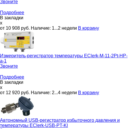
Звоните
Подробнее
В закладки
x
от 10 908
руб.
Наличие:
1...2 недели
В корзину
Измеритель-регистратор температуры
EClerk-M-11-2Pt-HP-
a-1
Звоните
Подробнее
В закладки
x
от 12 920
руб.
Наличие:
2...4 недели
В корзину
Автономный USB-регистратор избыточного давления и
температуры
EClerk-USB-PT-Kl