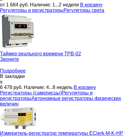
от 1 684
руб.
Наличие:
1...2 недели
В корзину
Регуляторы и регистраторы
Регуляторы света
Таймер реального времени
ТРВ-02
Звоните
Подробнее
В закладки
x
6 478
руб.
Наличие:
4...8 недель
В корзину
Регистраторы (самописцы)
Регуляторы и
регистраторы
Автономные регистраторы физических
величин
Измеритель-регистратор температуры
EClerk-M-K-HP