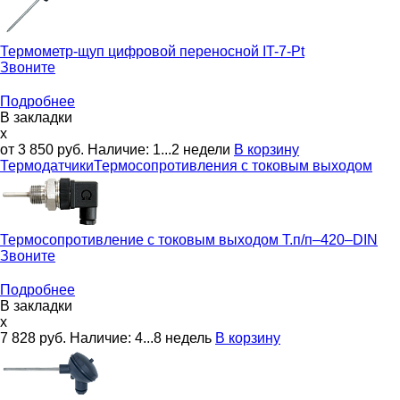
Термометр-щуп цифровой переносной
IT-7-Pt
Звоните
Подробнее
В закладки
x
от 3 850
руб.
Наличие:
1...2 недели
В корзину
Термодатчики
Термосопротивления с токовым выходом
Термосопротивление с токовым выходом
Т.п/п–420–DIN
Звоните
Подробнее
В закладки
x
7 828
руб.
Наличие:
4...8 недель
В корзину